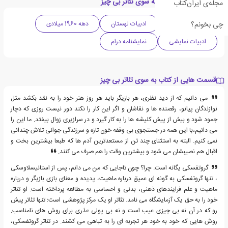
دسته بندی های کتاب به سوی تئاتر بی چیز
مجله‌ی ایران‌کتاب
چی بخونم؟
ادبیات کلاسیک
ادبیات لهستان
دهه 1960 میلادی
ادبیات نمایشی
نمایشنامه درام
قسمت هایی از کتاب به سوی تئاتر بی چیز
می دانیم که از دید نظری، هر بازیگر باید هر روز هنر خود را به نقد بکشد مثل
نوازندگان پیانو، رقصنده ها و نقاشان و اگر این کار را نکند دور نیست روزی که دچار
جمود شود و بیش از پیش کلیشه ها را به کار گیرد و در سرازیری زوال بیفتد. ما این را
می دانیم،با این همه در جستجوی بی وقفه خون تازه و سرزندگی جوانی تلاش چندانی
نمی کنیم. البته به استثنای چند تن از مستعدترین آدم ها که طبعا بیشترین بخت و
اقبال هم نصیبشان می شود و بیشترین وقت را هم صرف می کنند.
گروتفسکی یگانه است. چرا؟ چون تاجایی که من می دانم، پس از استانیسلاوسکی
، تنها گروتفسکی به گونه ای عمیق درباره ماهیت، پدیده و معنای بازی بازیگر و درباره
ماهیت و علم فرایندهای ذهنی، بدنی و احساسی به مطالعه پرداخته است. او تئاتر
خود را به حق یک آزمایشگاه می نامد. تئاتر او یک مرکز پژوهشی است؛ تنها تئاتر پیش
رو که در آن نه بی چیزی عیب است و نه بی پولی عذری برای روش های نامناسب.
روش هایی که خود به خود هر تجربه ای را به تباهی می کشند. در تئاتر گروتفسکی،