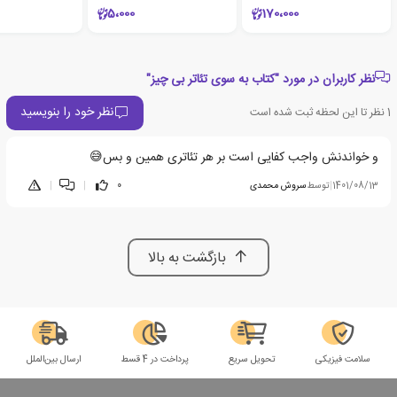
5،000
170،000
نظر کاربران در مورد "کتاب به سوی تئاتر بی چیز"
نظر خود را بنویسید
1
نظر تا این لحظه ثبت شده است
و خواندنش واجب کفایی است بر هر تئاتری همین و بس😅
1401/08/13
|
توسط
سروش محمدی
0
|
|
بازگشت به بالا
سلامت فیزیکی
تحویل سریع
پرداخت در 4 قسط
ارسال بین‌الملل