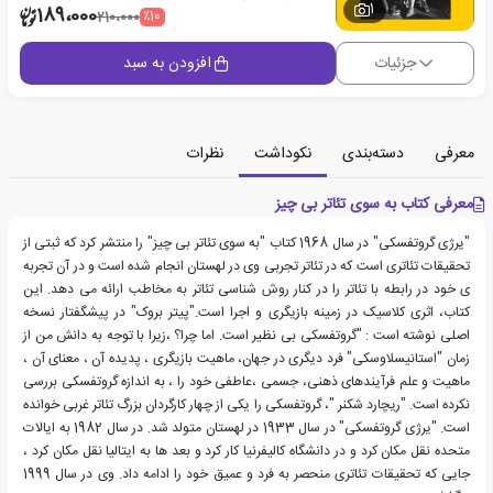
1
189،000
٪10
210،000
جزئیات
افزودن به سبد
معرفی
دسته‌بندی
نکوداشت
نظرات
معرفی کتاب به سوی تئاتر بی چیز
"یرژی گروتفسکی" در سال 1968 کتاب "به سوی تئاتر بی چیز" را منتشر کرد که ثبتی از
تحقیقات تئاتری است که در تئاتر تجربی وی در لهستان انجام شده است و در آن تجربه
ی خود در رابطه با تئاتر را در کنار روش شناسی تئاتر به مخاطب ارائه می دهد. این
کتاب، اثری کلاسیک در زمینه بازیگری و اجرا است."پیتر بروک" در پیشگفتار نسخه
اصلی نوشته است : "گروتفسکی بی نظیر است. اما چرا؟ ،زیرا با توجه به دانش من از
زمان "استانیسلاوسکی" فرد دیگری در جهان، ماهیت بازیگری ، پدیده آن ، معنای آن ،
ماهیت و علم فرآیندهای ذهنی، جسمی ،عاطفی خود را ، به اندازه گروتفسکی بررسی
نکرده است. "ریچارد شکنر "، گروتفسکی را یکی از چهار کارگردان بزرگ تئاتر غربی خوانده
است. "یرژی گروتفسکی" در سال 1933 در لهستان متولد شد. در سال 1982 به ایالات
متحده نقل مکان کرد و در دانشگاه کالیفرنیا کار کرد و بعد ها به ایتالیا نقل مکان کرد ،
جایی که تحقیقات تئاتری منحصر به فرد و عمیق خود را ادامه داد. وی در سال 1999