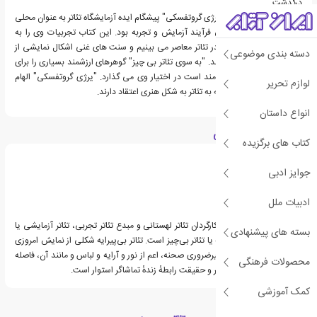
درگذشت .
در دهه 1950 لهستان ، "یرژی گروتفسکی" پیشگام ایده آزمایشگاه تئاتر به عنوان محلی
برای نمایش تئاتر از طریق فرآیند آزمایش و تجربه بود. این کتاب تجربیات وی را به
عنوان اساسی از آنچه ما در تئاتر معاصر می بینیم و سنت های غنی اشکال نمایشی از
دسته بندی موضوعی
سراسر جهان نشان می دهد. "به سوی تئاتر بی چیز" گوهرهای ارزشمند بسیاری را برای
هرکسی که به تئاتر علاقه مند است در اختیار وی می گذارد. "یرژی گروتفسکی" الهام
لوازم تحریر
بخش تمام افرادی است که به تئاتر به شکل هنری اعتقاد دارند.
انواع داستان
درباره یرژی گروتفسکی
کتاب های برگزیده
جوایز ادبی
ادبیات ملل
یرژی مارین گروتوفسکی کارگردان تئاتر لهستانی و مبدع تئاتر تجربی، تئاتر آزمایشی یا
بسته های پیشنهادی
لابراتواری و تئاتر بی‌پیرایه یا تئاتر بی‌چیز است. تئاتر بی‌پیرایه شکلی از نمایش امروزی
است که از تمامی عناصر غیرضروری صحنه، اعم از نور و آرایه و لباس و مانند آن، فاصله
محصولات فرهنگی
می‌گیرد و صرفاً بر کار بازیگر و حقیقت رابطهٔ زندهٔ تماشاگر استوار است.
کمک آموزشی