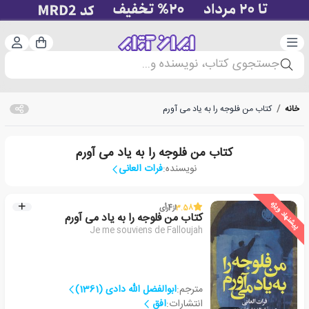
دسته‌بندی
ورود 
سبد خرید
جستجوی کتاب، نویسنده و...
خانه
/
کتاب من فلوجه را به یاد می آورم
کتاب من فلوجه را به یاد می آورم
نویسنده:
فرات العانی
پیشنهاد ویژه
3.58
از
4
رأی
کتاب من فلوجه را به یاد می آورم
Je me souviens de Falloujah
مترجم:
ابوالفضل الله دادی (1361)
انتشارات:
افق