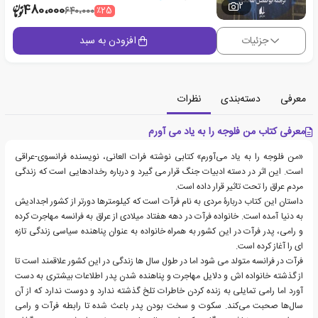
2
480،000
٪25
640،000
جزئیات
افزودن به سبد
معرفی
دسته‌بندی
نظرات
معرفی کتاب من فلوجه را به یاد می آورم
«من فلوجه را به یاد می‌آورم» کتابی نوشته فرات العانی، نویسنده فرانسوی-عراقی
است. این اثر در دسته ادبیات جنگ قرار می گیرد و درباره رخدادهایی است که زندگی
مردم عراق را تحت تاثیر قرار داده است.
داستان این کتاب دربارۀ مردی به نام فرآت است که کیلومترها دورتر از کشور اجدادیش
به دنیا آمده است. خانواده فرآت در دهه هفتاد میلادی از عراق به فرانسه مهاجرت کرده
و رامی، پدر فرآت در این کشور به همراه خانواده به عنوان پناهنده سیاسی زندگی تازه
ای را آغاز کرده است.
فرآت در فرانسه متولد می شود اما در طول سال ها زندگی در این کشور علاقمند است تا
از گذشته خانواده اش و دلایل مهاجرت و پناهنده شدن پدر اطلاعات بیشتری به دست
آورد اما رامی تمایلی به زنده کردن خاطرات تلخ گذشته ندارد و دوست ندارد که از آن
سال‌ها صحبت می‌کند. سکوت و سخت بودن پدر باعث شده تا رابطه فرآت و رامی