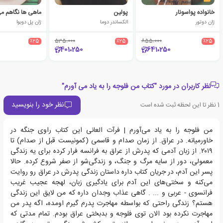
خانواده پواسونار
پولین
ماهی ها نگاهم می
ژان دوتور
الکساندر دوما
ژان پل دوبوا
٪25
535،000
٪25
855،000
٪25
401،250
641،250
نظر کاربران در مورد "کتاب من فلوجه را به یاد می آورم"
نظر خود را بنویسید
1
نظر تا این لحظه ثبت شده است
من فلوجه را به یاد می‌آورم | فرآت العانی این کتاب راوی جنگه در
خاورمیانه. در عراق. از زمان صدام و قاسمی (کمونیست قبل از صدام) تا
۲۰۱۹. از زبان آدمی که پدرش از عراق به فرانسه فرار کرده برای یه زندگی
معمولی، دور از سایه مرگ و جنگ، و زندگی‌شو از صفر شروع کرده. حالا
پسر این آدم، در جریان کتاب داره داستان زندگی پدرش در عراق رو روایت
می‌کنه و سختی‌های این آدم برای یادگیری زبان، لهجه عجیب غریب
فرانسوی - عربی و ... . گاهی عذاب وجدان داره که من لایق این زندگی
هستم؟ زندگی راحتی که بواسطه مهاجرت پدرم گیرم اومده، اگه پدر من
مهاجرت نکرده بود الان توی فلوجه و بدبختی عراق بودم. تمام مدتی که