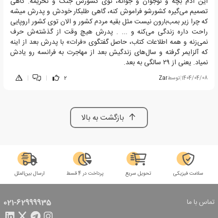
این آدم بچه و نوجوان و جوانه، توی کشورش جنگ و تحریمه. گاهی
تصمیم می‌گیره کشورشو فراموش کنه، گاهی طلبکار خودش و پدرش میشه
که چرا زیر بمب‌بارون نیست مثل بقیه مردم کشور و الان توی کشور اروپایی
راحت داره زندگی می‌کنه و ... . پدرش هیچ وقت از گذشته‌ش حرف
نمی‌زنه و همه اطلاعات کتاب، حاصل گفتگوی «فرات» با پدرش بعد از اینه
که آلزایمر گرفته و سال‌های زندگیش بعد از مهاجرت به فرانسه رو یادش
نمیاد. یعنی از ۲۹ سالگی به بعد.
1404/04/08
|
توسط
Zar
2
|
|
بازگشت به بالا
سلامت فیزیکی
تحویل سریع
پرداخت در 4 قسط
ارسال بین‌الملل
تماس با ما
021-62999935