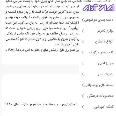
چندان صمیمی نباشد. هنگامی که رامی سال های پیری خود را پشت سر می گذارد
بیماری کشنده به سراغ او می آید و مرد پناهنده در بیمارستان بستری می‌شود.
روزهایی که رامی در بیمارستان است آخرین فرصت فرآت است تا از پدر درباره گذشته و
روزهای تلخی که در عراق و سپس دور از وطن به عنوان پناهنده گذرانده حرف بزند و
دسته بندی موضوعی
فرآت هویت واقعی خود را کشف کند. تنها جمله‌ای که رامی به زبان می‌آورد، این است
که “من فلوجه را به یاد می‌آورم”. این جمله، سرآغازی برای بازیابی هویتی است که
لوازم تحریر
فرآت در پی کشف آن است. رامی از میان حافظه رو به زوال خود تکه هایی از زندگی
رمان گونه خود را به یاد می آورد و شروع به بازگویی و واکاوی خاطرات تلخ گذشته می
انواع داستان
کند تا فرآت خود و خانواده اش را بهتر بشناسد.
فرآت از میان گفته های رامی تصویری تلخ از کشور عراق و خانواده اش در دهۀ 1950 تا
کتاب های برگزیده
2000 به دست می آورد.
جوایز ادبی
درباره فرات العانی
ادبیات ملل
بسته های پیشنهادی
محصولات فرهنگی
فرات العانی روزنامه‌نگار، داستان‌نویس و مستندساز فرانسوی متولد سال 1980
کمک آموزشی
می‌باشد.