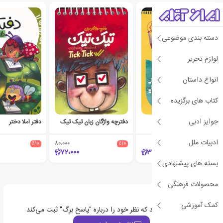
دسته بندی موضوعی
لوازم تحریر
انواع داستان
کتاب های برگزیده
جوایز ادبی
پاسخ برگ
دفترچه واژگان زبان تیک تیک
دفتر املا دختر
ادبیات ملل
٪10
80،000
٪10
72،000
380،000
بسته های پیشنهادی
محصولات فرهنگی
کمک آموزشی
اولین نفری باشید که نظر خود را درباره "پاسخ برگ" ثبت می‌کند