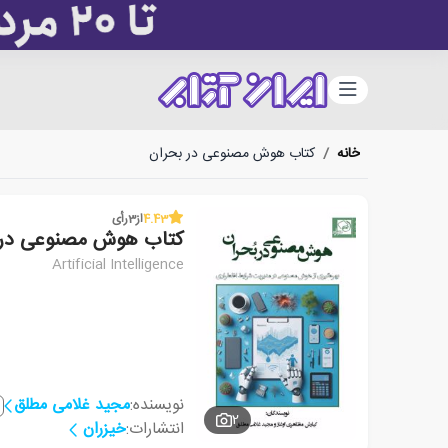
دسته‌بندی
خانه
/
کتاب هوش مصنوعی در بحران
4.43
از
3
رأی
کتاب هوش مصنوعی در 
Artificial Intelligence
نویسنده:
مجید غلامی مطلق
2
انتشارات:
خیزران