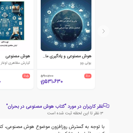
هوش مصنوعی و یادگیری ماشینی برای مدیریت شبکه و امنیت
هوش مصنوعی
یولی وو
کیارش مظاهری اوغاز
٪15
590،700
٪10
0
531،630
نظر کاربران در مورد "کتاب هوش مصنوعی در بحران"
3
نظر تا این لحظه ثبت شده است
با توجه به گسترش روزافزون موضوع هوش مصنوعی، کتاب‌ه