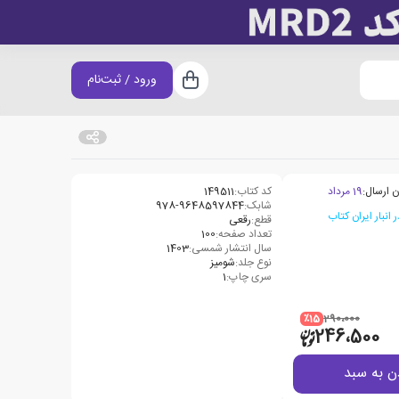
ورود / ثبت‌نام
سبد خرید
ن ارسال:
19 مرداد
کد کتاب:
149511
شابک:
978-9648597844
قطع:
رقعی
تعداد صفحه:
100
سال انتشار شمسی:
1403
نوع جلد:
شومیز
سری چاپ:
1
٪15
290،000
246،500
ن به سبد