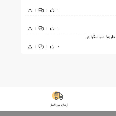
|
|
1
|
|
1
اریم! سپاسگزارم.
|
|
2
ارسال بین‌الملل