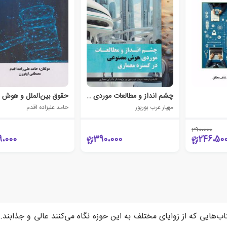
چشم انداز و مطالعات موردی هوش مصنوعی در گستره معماری‏‫
مهیار عرب بوربور
حامد علیزاده اقدم
290،000
9،000
390،000
246،50
ایی که از زوایای مختلف به این حوزه نگاه می‌کنند عالی و جذابند. ج