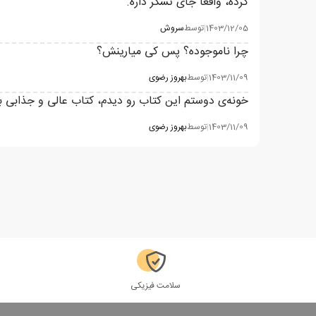
کرده، واقعا جای تشکر داره.
1403/12/05
|
توسط
سروش
چرا ناموجوده؟ پس کی میارینش؟
1403/11/09
|
توسط
بهروز رضوی
خونه‌ی دوستم این کتاب رو دیدم، کتاب عالی و جذابی بود
1403/11/09
|
توسط
بهروز رضوی
سلامت فیزیکی