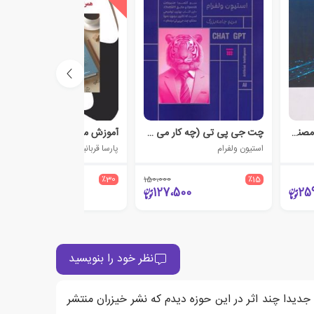
حقوق بین‌الملل و هوش مصنوعی
چت جی پی تی (چه کار می کند و چرا کارآمد است؟)
آموزش مبانی و مفاهیم هوش مصنوعی همراه با Flow.js
استیون ولفرام
پارسا قربانیان
750،000
٪30
150،000
٪15
525،000
127،500
25
نظر خود را بنویسید
دیدا چند اثر در این حوزه دیدم که نشر خیزران منتشر