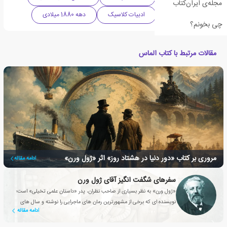
مجله‌ی ایران‌کتاب
ادبیات داستانی
ادبیات کلاسیک
دهه 1880 میلادی
چی بخونم؟
مقالات مرتبط با کتاب الماس‏‫
مروری بر کتاب «دور دنیا در هشتاد روز» اثر «ژول ورن»
ادامه مقاله
سفرهای شگفت انگیز آقای ژول ورن
«ژول ورن» به نظر بسیاری از صاحب نظران، پدر «داستان علمی تخیلی» است؛
نویسنده ای که برخی از مشهورترین رمان های ماجرایی را نوشته و سال های
ادامه مقاله
سال است که مخاطبین با داستان هایش خاطره دارند