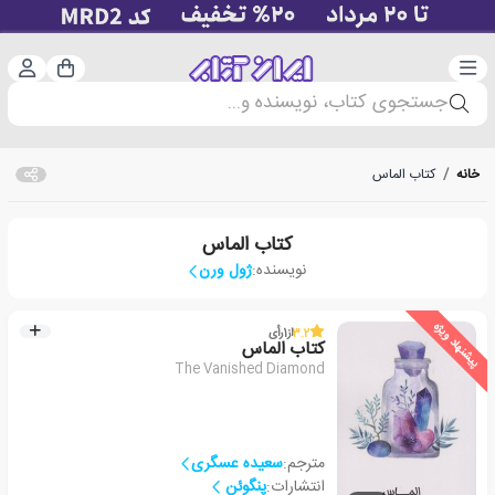
دسته‌بندی
ورود 
سبد خرید
جستجوی کتاب، نویسنده و...
خانه
/
کتاب الماس‏‫
کتاب الماس‏‫
نویسنده:
ژول ورن
پیشنهاد ویژه
3.2
از
1
رأی
کتاب الماس‏‫
The Vanished Diamond
مترجم:
سعیده عسگری
انتشارات:
پنگوئن