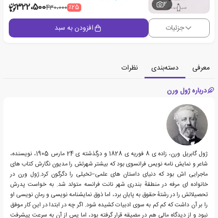
2
322،500
٪25
430،000
جزئیات
افزودن به سبد
معرفی
دسته‌بندی
نظرات
درباره ژول ورن
ژول گابریل ورن، زاده ی 8 فوریه ی 1828 و درگذشته ی 24 مارس 1905، نویسنده،
شاعر و نمایش نامه نویس فرانسوی بود که بیشتر شهرتش را مدیون نگارش کتاب های
ماجرایی اش بود که دنیای داستان های علمی–تخیلی را دگرگون کرد.ژول ورن در
خانواده ای مرفه در منطقهٔ بندری شهر نانت فرانسه متولد شد. به خواست پدرش
تحصیلاتش را در رشتهٔ حقوق به پایان برد، اما ذوق نمایشنامه نویسی و رمان نویسی او
را بر آن داشت که کم کم به سوی ادبیات کشیده شود. اگر چه در ابتدا در این کار موفق
نبود و از دیدگاه مالی هم در مضیقه قرار گرفته بود، اما پس از آن به سرعت پیشرفت