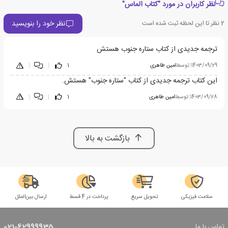
نظر کاربران در مورد "کتاب الماس‏‫"
نظر خود را بنویسید
2
نظر تا این لحظه ثبت شده است
ترجمه جدیدی از کتاب ستاره جنوب هستش
1403/09/29
|
توسط
امین طاهری
1
|
|
این کتاب ترجمه جدیدی از کتاب "ستاره جنوب" هستش.
1403/09/28
|
توسط
امین طاهری
1
|
|
بازگشت به بالا
سلامت فیزیکی
تحویل سریع
پرداخت در 4 قسط
ارسال بین‌الملل
تماس با ما