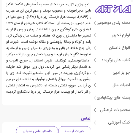
کرد.همکاری ورن با انتشارات پیر-ژول اتزل منجر به خلق مجموعهٔ سفرهای شگفت انگیز
شد که مجموعه داستان هایی ماجراجویانه و محبوب بودند و مهم ترین آن ها عبارت
بودند از سفر به مرکز زمین (۱۸۶۴)، بیست هزار فرسنگ زیر دریا (۱۸۷۰)، و دور دنیا در
دسته بندی موضوعی
هشتاد روز (۱۸۷۳).او در مقام دومین نویسنده ای است که کتاب هایشان از سال ۱۹۷۹
تاکنون، بیشترین ترجمه را به زبان های گوناگون جهان داشته اند. پیش و پس از او به
لوازم تحریر
ترتیب آگاتا کریستی و شکسپیر جا دارند.ژول ورن که هفتاد و هفت سال زندگی کرد،
نزدیک به هشتاد داستان بلند و کوتاه و رسالهٔ پژوهشی و مقاله نوشته است. شهرت او
انواع داستان
با سه داستان بلند مشهورش پنج هفته در بالن و رهنوردی به میان زمین و از ماه به
زمین آغاز شد. در عصری که نویسندگان خوش قریحه و چیره دستی چون بالزاک، دیکنز،
کتاب های برگزیده
الکساندر دوما، تولستوی، داستایوفسکی، تورگنیف، فلوبر، استاندال، جورج الیوت و
امیل زولا و ده ها نویسنده نامدار دیگر زندگی می کردند، ژول ورن موفق شد جایگاه
جوایز ادبی
خود را به عنوان نویسنده و گردآوری ورزیده در میان این مشاهیر تثبیت کند. وی با
پیش بینی های ارزنده و روشن بینانهٔ خود، چراغ راهنمای نوآوران و دانشمندان در نیم
ادبیات ملل
و حتی یک سده پس از آن گردید. امروزه کشتی هسته ای ناتیلوس به افتخار کشتی
افسانه ای به همین نام در اثر نامدار او بیست هزار فرسنگ زیر دریا نامگذاری گردیده
بسته های پیشنهادی
است.
محصولات فرهنگی
دسته بندی های کتاب الماس‏‫
کمک آموزشی
داستان ماجرایی
ادبیات فرانسه
داستان علمی تخیلی