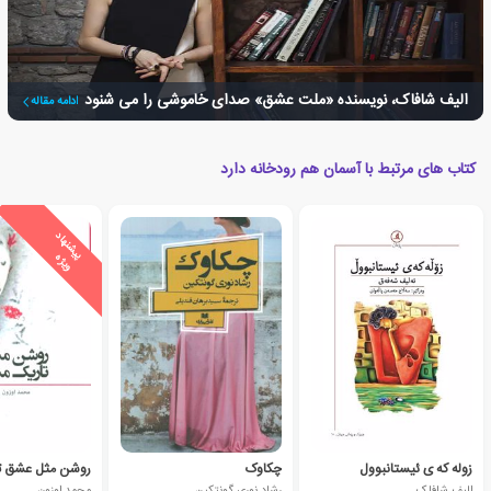
الیف شافاک، نویسنده «ملت عشق» صدای خاموشی را می شنود
ادامه مقاله
کتاب های مرتبط با آسمان هم رودخانه دارد
ی
ش
ن
ه
ا
د
و
ی
ژ
پ
ه
زوله که ی ئیستانبوول
چکاوک
الیف شافاک
رشاد نوری گونتکین
محمد اوزون