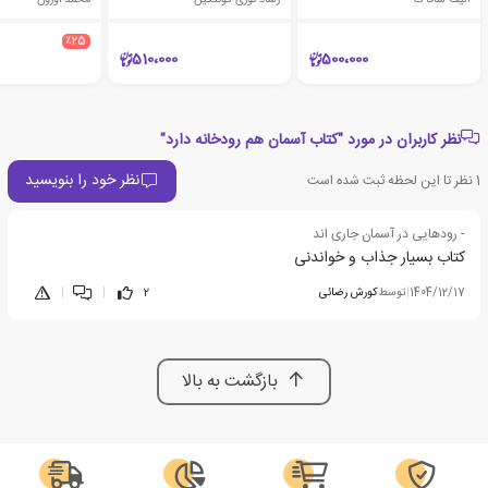
٪25
510،000
500،000
نظر کاربران در مورد "کتاب آسمان هم رودخانه دارد"
نظر خود را بنویسید
1
نظر تا این لحظه ثبت شده است
- رودهایی در آسمان جاری اند
کتاب بسیار جذاب و خواندنی
1404/12/17
|
توسط
کورش رضائی
2
|
|
بازگشت به بالا