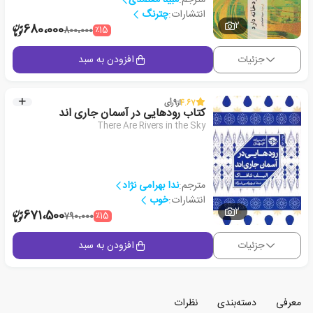
انتشارات:
چترنگ
2
680،000
٪15
800،000
جزئیات
افزودن به سبد
4.67
از
9
رأی
کتاب رودهایی در آسمان جاری اند
There Are Rivers in the Sky
مترجم:
ندا بهرامی نژاد
انتشارات:
خوب
2
671،500
٪15
790،000
جزئیات
افزودن به سبد
معرفی
دسته‌بندی
نظرات