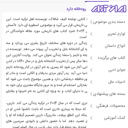
معرفی کتاب آسمان هم رودخانه دارد
«آسمان هم رودخانه دارد» کتابی نوشته الیف شافاک، نویسنده اهل ترکیه است. این
دسته بندی موضوعی
اثر در دسته ادبیات داستانی تاریخی قرار می گیرد و موضوعی اسطوره ای دارد. «آسمان
هم رودخانه دارد» در سال 2024 نامزد کتاب های تاریخی مورد علاقه خوانندگان در
لوازم تحریر
جایزه سایت گودریدز بوده است.
این کتاب به روایت سه زندگی در دوره های مختلف تاریخ بشری می پردازد و سه
انواع داستان
زندگی را به ماجرای اسطوره ای کتابخانه بابل و تخریب آن پیوند می دهد. نویسنده در
این کتاب رودخانه های دجله و تایمز را منشا زندگی عنوان می کند. روایت آغازین این
کتاب های برگزیده
کتاب ماجرایی است که صدها سال پس از تخریب کتابخانه بابل و در سال 1840 در لندن
رخ می دهد. داستان از جایی آغاز می شود که پسری به نام آرتور در کنار رودخانه تایمز
جوایز ادبی
که پر از فاضلاب است به دنیا می آید. پدر آرتور مردی بدرفتار و الکلی است و مادر او
هم بیماری روانی دارد. آرتور حافظه درخشانی دارد و همین موضوع باعث می شود که
ادبیات ملل
او به عنوان کارگر در یک انتشاراتی استخدام شده و به مرور جایگاه معتبری برای خود به
دست آورد. او در انتشاراتی با دنیای کتاب و به ویژه ای کتابی به نام «نینوا و بقایای
بسته های پیشنهادی
آن» آشنا می شود.
روایت دیگر مربوط به دختری است که در سال 2014 در ترکیه زندگی می کند. نارین،
محصولات فرهنگی
دختر ده ساله ایزدی است که مبتلا به بیماری نادری است که باعث ناشنوا شدن او در
آینده خواهد شد. قبل از اینکه این اتفاق بیفتد، مادربزرگ نارین تصمیم گرفته که او را
کمک آموزشی
در معبدی مقدس در عراق تعمید دهد. اما با حضور داعش و نابودی سرزمین های
اجدادی این خانواده که در امتداد رود دجله قرار دارد زمان نارین در حال اتمام است.