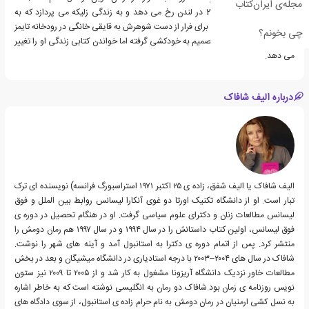
مجله‌ی ایران‌کتاب
داستان دیگر در سال 2018 در لندن رخ می دهد و به زندگی زلیکه می پردازد که به
تازگی طلاق گرفته است. او برای فرار از دست شوهرش به قایقی خانگی در رودخانه تایمز
چی بخونم؟
نقل مکان می کند. زلیکه تصمیم به خودکشی گرفته اما خواندن کتابی زندگی او را تغییر
می دهد.
درباره الیف شافاک
الیف شافاک یا الیف شفق، زاده ی ۲۵ اکتبر ۱۹۷۱ استراسبورگ فرانسه) نویسنده ای ترک
تبار است. او از دانشگاه تکنیک اورتا دو غوی آنکارا لیسانس روابط بین الملل و فوق
لیسانس مطالعات زنان و دکترای علوم سیاسی گرفت. او در هنگام تحصیل در دوره ی
فوق لیسانس، اولین کتاب داستانش را در سال ۱۹۹۴ و در سال ۱۹۹۷ هم رمان دومش را
منتشر کرد. پس از اتمام دوره ی دکترا به استانبول آمد و آینه های شهر را نوشت.
شافاک در سال های ۲۰۰۴–۲۰۰۳ با درجه استادیاری در دانشگاه میشیگان و بعد در بخش
مطالعات خاور نزدیک دانشگاه آریزونا مشغول به کار شد و از ۲۰۰۵ تا ۲۰۰۹ نیز ستون
نویس روزنامه ی زمان بود.شافاک دو رمان به انگلیسی نوشته است که به خاطر اشاره
به نسل کشی ارمنیان در رمان دومش به نام حرام زاده ی استانبول، از سوی دادگاه های