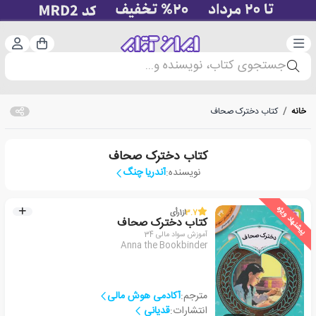
دسته‌بندی
ورود 
سبد خرید
جستجوی کتاب، نویسنده و...
خانه
/
کتاب دخترک صحاف
کتاب دخترک صحاف
نویسنده:
آندریا چنگ
پیشنهاد ویژه
3.7
از
1
رأی
کتاب دخترک صحاف
آموزش سواد مالی 34
Anna the Bookbinder
مترجم:
آکادمی هوش مالی
انتشارات:
قدیانی