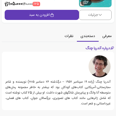
2
105،000
٪25
140،000
جزئیات
افزودن به سبد
معرفی
دسته‌بندی
نظرات
درباره آندریا چنگ
آندریا چنگ (زاده ۱۹ سپتامبر ۱۹۵۷ – درگذشته ۲۶ دسامبر ۲۰۱۵) نویسنده و شاعر
مجارستانی-آمریکایی کتاب‌های کودکان بود که بیشتر به خاطر مجموعه رمان‌های
متوسطه آنا وانگ و پیام‌رسان شانگهای شهرت داشت. او بیش از 25 کتاب نوشته است
که شامل ژانرهایی مانند کتاب های تصویری، بزرگسالان جوان، کتاب های فصلی،
غیرداستانی و شعر است.