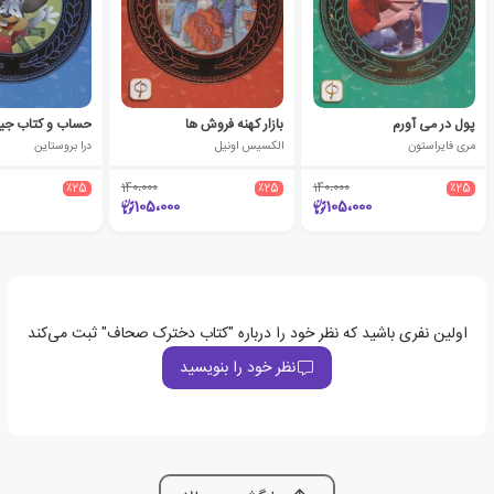
پول در می آورم
بازار کهنه فروش ها
حساب و کتاب ج
مری فایراستون
الکسیس اونیل
درا بروستاین
٪25
140،000
٪25
140،000
٪25
105،000
105،000
اولین نفری باشید که نظر خود را درباره "کتاب دخترک صحاف" ثبت می‌کند
نظر خود را بنویسید