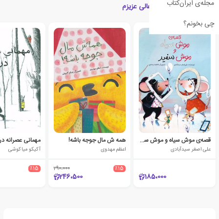
مجله‌ی ایران‌کتاب
کتاب های مرتبط با چه عالی عزیزم
چی بخونم؟
قصه‌ی موش سیاه و موش سفید
همه ش مال جوجه باشه!
مهمانی عصرانه در
علی اصغر سیدآبادی
اعظم مهدوی
آکیکو میاکوشی
٪15
290،000
٪15
246،500
185،000