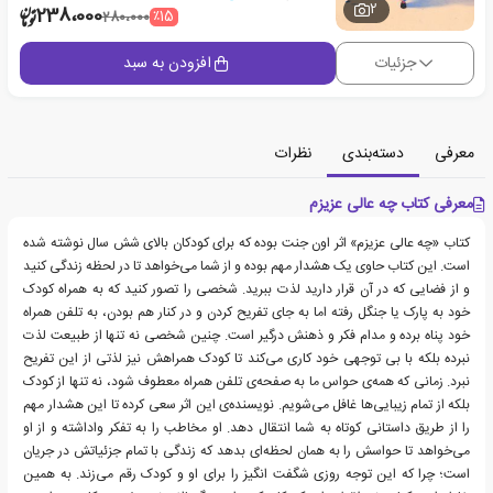
2
238،000
٪15
280،000
جزئیات
افزودن به سبد
معرفی
دسته‌بندی
نظرات
معرفی کتاب چه عالی عزیزم
کتاب «چه عالی عزیزم» اثر اون جنت بوده که برای کودکان بالای شش سال نوشته شده
است. این کتاب حاوی یک هشدار مهم بوده و از شما می‌خواهد تا در لحظه زندگی کنید
و از فضایی که در آن قرار دارید لذت ببرید. شخصی را تصور کنید که به همراه کودک
خود به پارک یا جنگل رفته اما به جای تفریح کردن و در کنار هم بودن، به تلفن همراه
خود پناه برده و مدام فکر و ذهنش درگیر است. چنین شخصی نه تنها از طبیعت لذت
نبرده بلکه با بی توجهی خود کاری می‌کند تا کودک همراهش نیز لذتی از این تفریح
نبرد. زمانی که همه‌ی حواس ما به صفحه‌ی تلفن همراه معطوف ‌شود، نه تنها از کودک
بلکه از تمام زیبایی‌ها غافل می‌شویم. نویسنده‌ی این اثر سعی کرده تا این هشدار مهم
را از طریق داستانی کوتاه به شما انتقال دهد. او مخاطب را به تفکر واداشته و از او
می‌خواهد تا حواسش را به همان لحظه‌ای بدهد که زندگی با تمام جزئیاتش در جریان
است؛ چرا که این توجه روزی شگفت انگیز را برای او و کودک رقم می‌زند. به همین