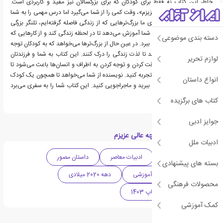
خاطر این کتاب نه فقط برای کودکان که برای بزرگسالان نیز مفید و کاربردی است.
خواندن کتاب «چه عالی عزیزم»، وقت کمی را از شما می‌گیرد اما درس مهمی را به شما
یادآوری کرده و برای همه‌ی ما بزرگ‌ترهایی که از زندگی فاصله گرفته‌ایم، تلنگر بزرگی
است. این کتاب به کودک شما آموزش می‌دهد تا در لحظه زندگی کند و از کارهایی که
دسته بندی موضوعی
می‌تواند انجام دهد، لذت ببرد. در عین حال از بزرگ‌ترها می‌خواهد که به کودکان توجه
کنند و با آن‌ها همراه شوند تا لذت زندگی را درک کنند. این کتاب به شما و فرزندتان
لوازم تحریر
می‌آموزد که نگاه کردن، دقت کردن و توجه کردن به اطراف و انسان‌ها باعث می‌شود تا
زندگی بهتر و عمیق‌تری را تجربه کنید. نویسنده از شما می‌خواهد تا همچون یک کودک
انواع داستان
از زندگی و اتفاقاتش لذت ببرید و ماجراجویی کنید. این کتاب شما را به سفری می‌برد
که آن را از یاد برده‌اید.
کتاب های برگزیده
جوایز ادبی
دسته بندی های کتاب چه عالی عزیزم
ادبیات ملل
ادبیات داستانی
ادبیات معاصر
داستان مصور
بسته های پیشنهادی
کتاب کودک
آموزشی
دهه 2020 میلادی
محصولات فرهنگی
پرفروش ترین های چاپ 1403
کمک آموزشی