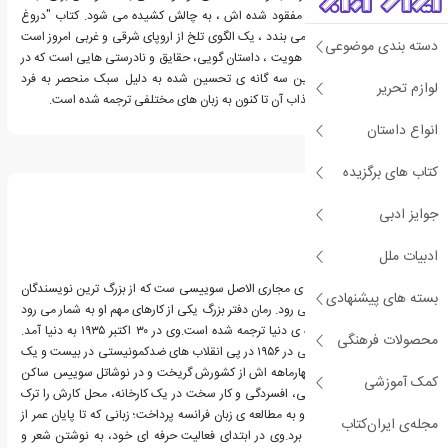
هویت خود و وجود برادر مفقود شده اش ، به چالش کشیده می شود. کتاب "دروغ
سوم" ،که این سه گانه را می بندد ، یک الگوی تلخ از اروپای شرقی و غربی امروز است
دسته بندی موضوعی
و کاوشی عمیق در ماهیت هویت ، داستان گویی، حقایق و نادرستی هایی است که در
قلب همه نهفته است. این سه گانه ی تحسین شده به دلیل سبک منحصر به فرد
لوازم تحریر
نگارشی و خط داستانی جذاب آن تا کنون به زبان های مختلفی ترجمه شده است.
انواع داستان
درباره آگوتا کریستف
کتاب های برگزیده
جوایز ادبی
ادبیات ملل
آگوتا کریستوف، نویسنده ی مجاری الاصل سوییسی ست که از بزرگ ترین نویسندگان
بسته های پیشنهادی
معاصر سوییس به شمار می رود. رمان دفتر بزرگ یکی از کارهای مهم او به شمار می رود
که تاکنون به ۴۰ زبان زنده ی دنیا ترجمه شده است.وی در ۳۰ اکتبر ۱۹۳۵ به دنیا آمد.
محصولات فرهنگی
این نویسنده ی مجارستانی در ۱۹۵۶ در پی انقلاب های ضدکمونیستی در بیست و یک
سالگی با شوهر و فرزند چهارماهه اش از کشورش گریخت و در نوشاتل سوییس ساکن
کمک آموزشی
شد. بعد از پنج سال تنهایی، افسردگی و کار سخت در یک کارخانه، محل کارش را ترک
کرد، از همسرش جدا شد و به مطالعه ی زبان فرانسه پرداخت؛ زبانی که تا پایان عمر از
مجله‌ی ایران‌کتاب
آن برای خلق آثارش بهره برد.وی در ابتدای فعالیت حرفه ای خود، به نوشتن شعر و