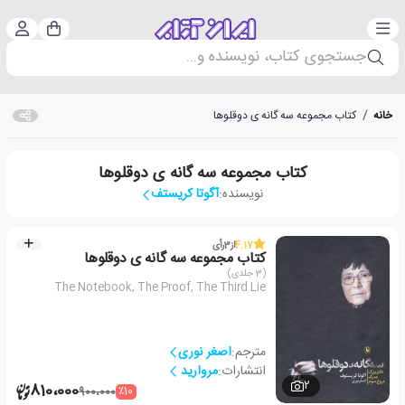
دسته‌بندی
ورود 
سبد خرید
جستجوی کتاب، نویسنده و...
خانه
/
کتاب مجموعه سه گانه ی دوقلوها
کتاب مجموعه سه گانه ی دوقلوها
نویسنده:
آگوتا کریستف
4.17
از
3
رأی
کتاب مجموعه سه گانه ی دوقلوها
(3 جلدی)
The Notebook, The Proof, The Third Lie
مترجم:
اصغر نوری
انتشارات:
مروارید
2
810،000
٪10
900،000