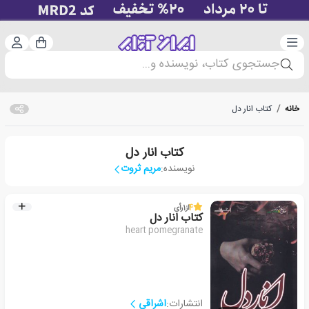
دسته‌بندی
ورود 
سبد خرید
جستجوی کتاب، نویسنده و...
خانه
/
کتاب انار دل
کتاب انار دل
نویسنده:
مریم ثروت
4
از
1
رأی
کتاب انار دل
heart pomegranate
انتشارات:
اشراقی