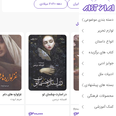
رمان
ادبیات ایران
دهه 2020 میلادی
دسته بندی موضوعی
کتاب های مرتبط با انار دل
لوازم تحریر
انواع داستان
کتاب های برگزیده
جوایز ادبی
ادبیات ملل
بسته های پیشنهادی
می شود جان من باشی
در اسارت چشمان تو
غزلواره های دلم
محصولات فرهنگی
زهرا قلی پور
افسانه دردمن
مریم ثروت
کمک آموزشی
420،000
٪10
300،000
378،000