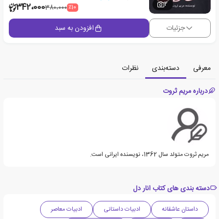
2
342،000
٪10
380،000
جزئیات
افزودن به سبد
معرفی
دسته‌بندی
نظرات
درباره مریم ثروت
مریم ثروت متولد سال 1362، نویسنده ایرانی است.
دسته بندی های کتاب انار دل
داستان عاشقانه
ادبیات داستانی
ادبیات معاصر