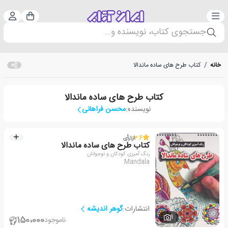
دسته‌بندی
ورود 
سبد خرید
جستجوی کتاب، نویسنده و...
خانه
/
کتاب طرح های ساده ماندالا
کتاب طرح های ساده ماندالا
نویسنده:
محسن فراهانی
3.4
از
1
رأی
کتاب طرح های ساده ماندالا
رنگ آمیزی کودکان و نوجوانان
Mandala
انتشارات:
گوهر اندیشه
1
150،000
ناموجود