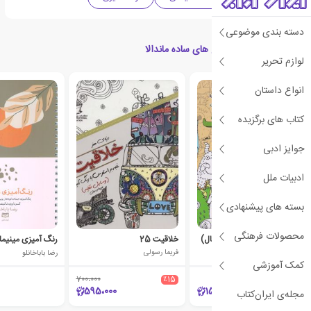
دسته بندی موضوعی
کتاب های مرتبط با طرح های ساده ماندالا
لوازم تحریر
انواع داستان
کتاب های برگزیده
جوایز ادبی
ادبیات ملل
بسته های پیشنهادی
محصولات فرهنگی
رنگارنگ (رنگ آمیزی بزرگسال)
خلاقیت 25
رنگ آمیزی مینیما
فریما رسولی
رضا باباخانلو
کمک آموزشی
700،000
٪15
595،000
150،000
مجله‌ی ایران‌کتاب