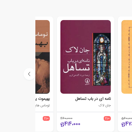
نامه ای در باب تساهل
بهیموت یا پارلمان طولانی
جان لاک
توماس هابز
780،000
٪10
460،000
٪10
560،00
702،000
414،000
47