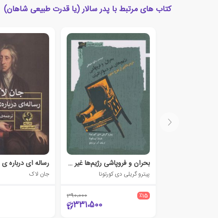
کتاب های مرتبط با پدر سالار (یا قدرت طبیعی شاهان)
بحران و فروپاشی رژیم‌ها غیر دموکراتیک
رساله ای درباره ی 
پیترو گریلی دی کورتونا
جان لاک
390،000
٪15
331،500