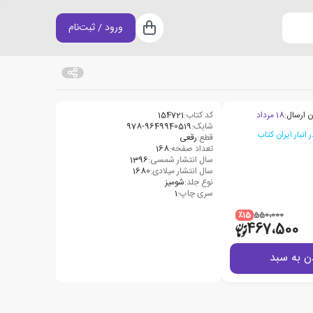
ورود / ثبت‌نام
سبد خرید
ن ارسال:
18 مرداد
کد کتاب:
154721
شابک:
978-9649940519
قطع:
رقعی
تعداد صفحه:
168
سال انتشار شمسی:
1396
سال انتشار میلادی:
1680
نوع جلد:
شومیز
سری چاپ:
1
٪15
550،000
467،500
ن به سبد