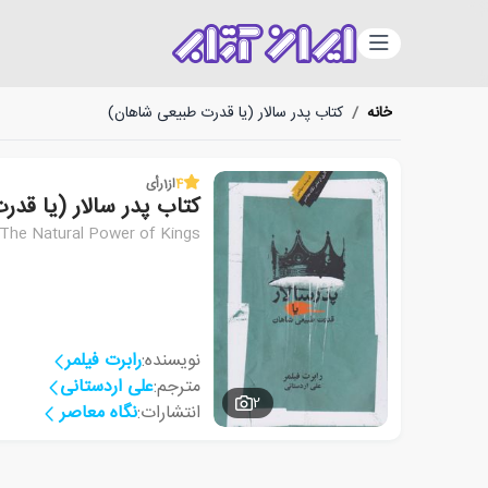
دسته‌بندی
خانه
/
کتاب پدر سالار (یا قدرت طبیعی شاهان)
4
از
1
رأی
کتاب پدر سالار (یا قد
r The Natural Power of Kings
نویسنده:
رابرت فیلمر
مترجم:
علی اردستانی
2
انتشارات:
نگاه معاصر