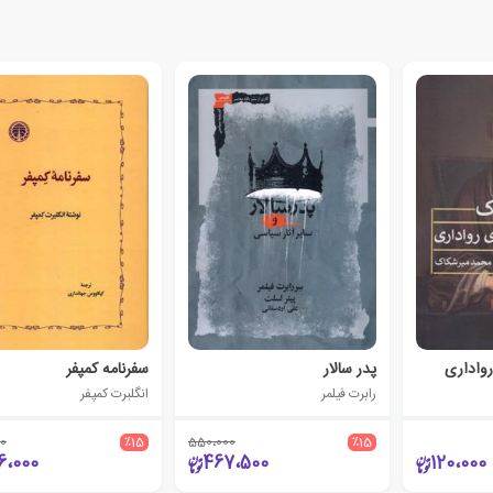
رواداری
پدر سالار
سفرنامه کمپفر
رابرت فیلمر
انگلبرت کمپفر
0
٪15
550،000
٪15
6،000
467،500
120،000