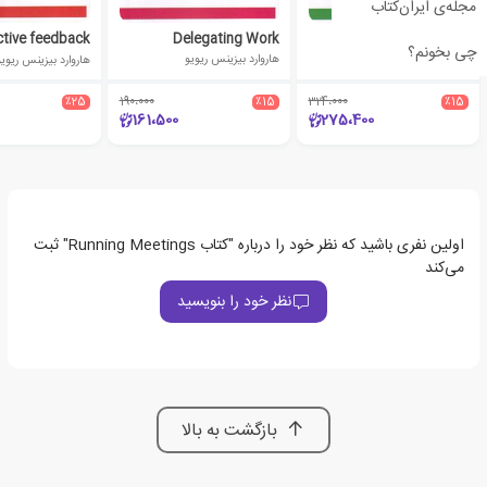
مجله‌ی ایران‌کتاب
Delegating Work
Managing Time
چی بخونم؟
هاروارد بیزینس ریویو
هاروارد بیزینس ریویو
هاروارد بیزینس ریوی
٪25
190،000
٪15
324،000
٪15
161،500
275،400
اولین نفری باشید که نظر خود را درباره "کتاب Running Meetings" ثبت
می‌کند
نظر خود را بنویسید
بازگشت به بالا