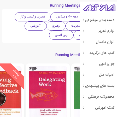
دسته بندی های کتاب Running Meetings
ادبیات آمریکا
دهه 2010 میلادی
تجارت و کسب و کار
دسته بندی موضوعی
خودپروری
مدیریت
رهبری
آموزشی
لوازم تحریر
آموزش زبان انگلیسی
زبان اصلی
انواع داستان
کتاب های برگزیده
کتاب های مرتبط با Running Meetings
جوایز ادبی
ی
ش
ن
ه
ا
د
و
ی
ژ
ادبیات ملل
پ
ه
بسته های پیشنهادی
محصولات فرهنگی
کمک آموزشی