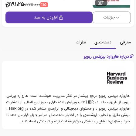
2
191،250
٪15
225،000
جزئیات
افزودن به سبد
معرفی
دسته‌بندی
نظرات
درباره هاروارد بیزینس ریویو
هاروارد بیزنس ریویو مرجع پیشتاز در تفکر مدیریت هوشمند است .هاروارد بیزنس
ریویو از طریق مجله HBR ، ۱۱ کتاب ویرایش شده دارای مجوز بین المللی از انتشارات
هاروارد بیزنس ریویو ، و محتوای دیجیتالی و ابزارهای منتشر شده در HBR.org ،
بینش دقیق و تجارب ارزشمندی را در اختیار متخصصان سراسر جهان قرار می دهد تا
خود و سازمان‌هایشان را به شکلی موثرتر هدایت کرده و اثر مثبتی ایجاد کنند.