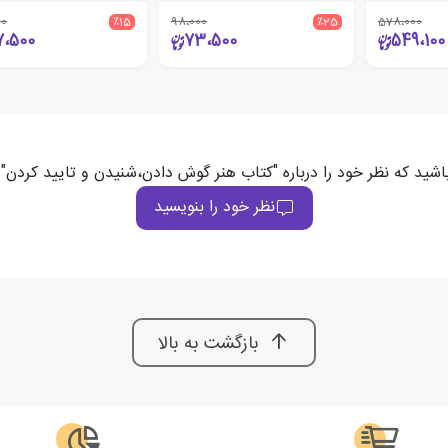
00
٪15
98،000
٪25
578،000
7،500
73،500
549،100
اشید که نظر خود را درباره "کتاب هنر گوش دادن،شنیدن و تایید کردن"
نظر خود را بنویسید
بازگشت به بالا