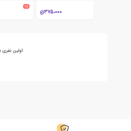
٪5
375،000
اولین نفری ب