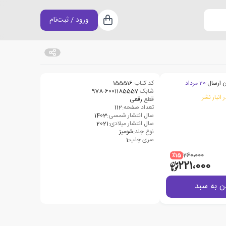
ورود / ثبت‌نام
سبد خرید
 ارسال:
20 مرداد
کد کتاب:
155516
شابک:
 انبار نشر
قطع:
رقعی
تعداد صفحه:
112
سال انتشار شمسی:
1403
سال انتشار میلادی:
2021
نوع جلد:
شومیز
سری چاپ:
1
٪15
260،000
221،000
ن به سبد