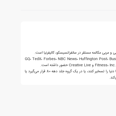
 مربی مکالمه مستقر در سانفرانسیسکو، کالیفرنیا است.
GQ، TedX، Forbes، NBC News، Huffington Post، Business Insi
Creat حضور داشته است.
وقتی او به مشتریان کمک نمی‌کند تا دنیا را تسخیر کنند، یا در یک گروه جلد دهه 80 قرار می‌گیرد یا