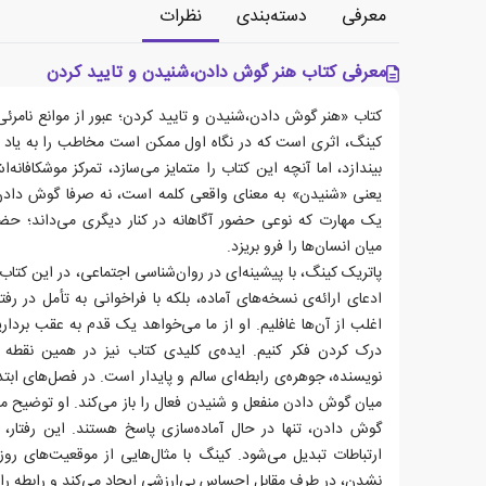
معرفی
دسته‌بندی
نظرات
معرفی کتاب هنر گوش دادن،شنیدن و تایید کردن
کتاب «هنر گوش دادن،شنیدن و تایید کردن؛ عبور از موانع نامرئی
کینگ، اثری است که در نگاه اول ممکن است مخاطب را به یاد کت
بیندازد، اما آنچه این کتاب را متمایز می‌سازد، تمرکز موشکافانه‌
یعنی «شنیدن» به معنای واقعی کلمه است، نه صرفا گوش دادن. 
یک مهارت که نوعی حضور آگاهانه در کنار دیگری می‌داند؛ حضو
میان انسان‌ها را فرو بریزد.
پاتریک کینگ، با پیشینه‌ای در روان‌شناسی اجتماعی، در این کتاب 
ادعای ارائه‌ی نسخه‌های آماده، بلکه با فراخوانی به تأمل در رفت
اغلب از آن‌ها غافلیم. او از ما می‌خواهد یک قدم به عقب برداری
درک کردن فکر کنیم. ایده‌ی کلیدی کتاب نیز در همین نقطه ش
نویسنده، جوهره‌ی رابطه‌ای سالم و پایدار است. در فصل‌های ابت
میان گوش دادن منفعل و شنیدن فعال را باز می‌کند. او توضیح می
گوش دادن، تنها در حال آماده‌سازی پاسخ هستند. این رفتار، ب
ارتباطات تبدیل می‌شود. کینگ با مثال‌هایی از موقعیت‌های رو
نشدن، در طرف مقابل احساس بی‌ارزشی ایجاد می‌کند و رابطه را ب