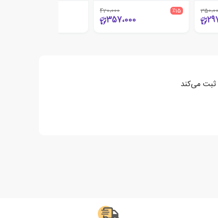
420،000
٪15
350،0
460،000
357،000
29
 ثبت می‌کند