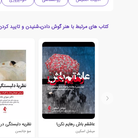
کتاب های مرتبط با هنر گوش دادن،شنیدن و تایید کردن
عاشقم باش رهایم نکن!
نظریه دلبستگی در
میشل اسکین
سو جانسن