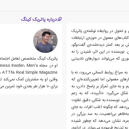
درباره پاتریک کینگ
 و تحول در روابط» نوشته‌ی پاتریک
اب‌های معمول در حوزه‌ی ارتباطات
اش بر بعد کمتر دیده‌شده‌ی گفت‌وگو،
نویسنده در این اثر، شنیدن را نه
ری که می‌تواند دیوارهای نادیدنی
پاتریک کینگ متخصص تعامل اجتماعی و
او در: مجله der، Men's
به سراغ روابط انسانی می‌رود، نه با
Fitness، Inc.، ATTN، Real Simple Magazine و ive Live
ارهای معمولی اما تعیین‌کننده‌ای که
م و به جای تمرکز بر پاسخ دادن، به
برای 10 هزار نفر بعدی خود تمرین می‌کند.
کل می‌گیرد: «تأیید»، که به زعم
دایی، نویسنده به شکلی دقیق تفاوت
‌دهد که چگونه اغلب افراد، به جای
ه‌ظاهر بی‌اهمیت، به سد بزرگی در
زمره، نشان می‌دهد که چطور شنیده
ه تدریج فرسوده می‌سازد. در ادامه،