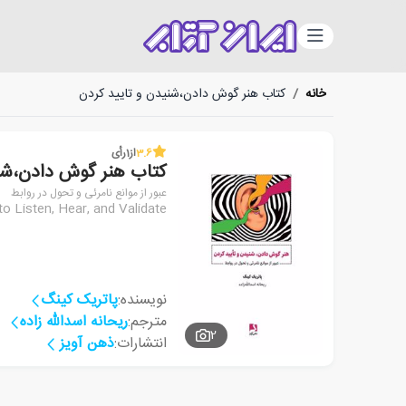
دسته‌بندی
خانه
/
کتاب هنر گوش دادن،شنیدن و تایید کردن
3.6
از
1
رأی
کتاب هنر گوش دادن،شنی
عبور از موانع نامرئی و تحول در روابط
o Listen, Hear, and Validate
نویسنده:
پاتریک کینگ
مترجم:
ریحانه اسدالله زاده
2
انتشارات:
ذهن آویز