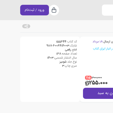
ورود / ثبت‌نام
سبد خرید
ن ارسال:
18 مرداد
کد کتاب:
155644
شابک:
978-6006414003
قطع:
رقعی
تعداد صفحه:
168
سال انتشار شمسی:
1403
نوع جلد:
شومیز
سری چاپ:
3
٪15
300،000
255،000
ن به سبد