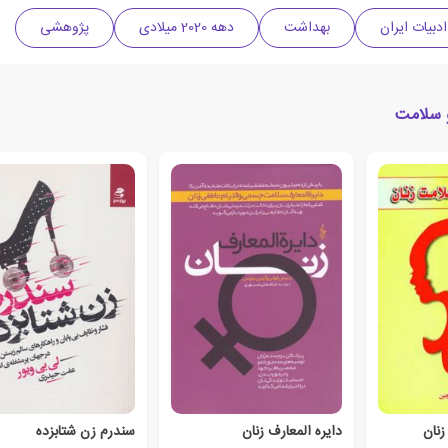
ادبیات ایران
بهداشت
دهه 2020 میلادی
پژوهشی
و سلامت
نان
دایره المعارف زنان
سندرم زن شتابزده