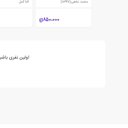
محمد نخعی(1347)
النا کمل
850،000
اولین نفری باشی