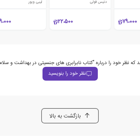
دنیس فولی
لیبی ویور
9،000
22،500
79،000
د که نظر خود را درباره "کتاب نابرابری های جنسیتی در بهداشت و سلا
نظر خود را بنویسید
بازگشت به بالا