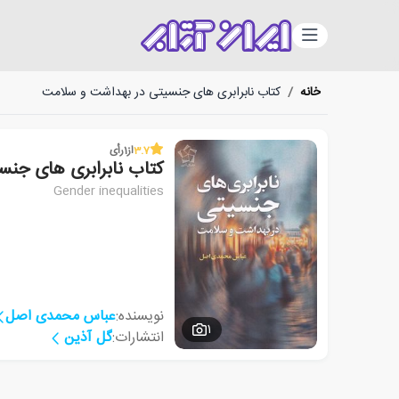
دسته‌بندی
خانه
/
کتاب نابرابری های جنسیتی در بهداشت و سلامت
3.7
از
1
رأی
کتاب نابرابری های جن
Gender inequalities
نویسنده:
عباس محمدی اصل
1
انتشارات:
گل آذین