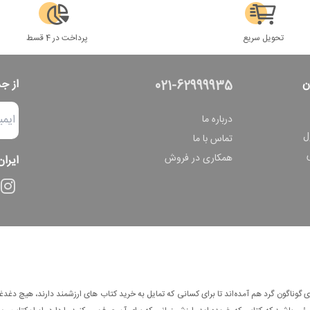
تحویل سریع
پرداخت در 4 قسط
ن
از ج
021-62999935
درباره ما
ل
تماس با ما
همکاری در فروش
ایران
وناگون گرد هم آمده‌اند تا برای کسانی که تمایل به خرید کتاب های ارزشمند دارند، هیچ دغدغه