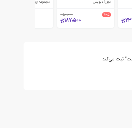
دبورا دیویس
مجموعه ی نویسندگان
250،000
٪25
360،000
187،500
23
مت" ثبت می‌کند