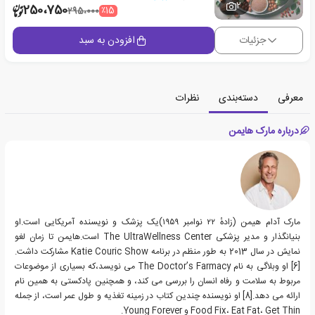
2
250،750
٪15
295،000
جزئیات
افزودن به سبد
معرفی
دسته‌بندی
نظرات
درباره مارک هایمن
مارک آدام هیمن (زادهٔ ۲۲ نوامبر ۱۹۵۹)یک پزشک و نویسنده آمریکایی است.او
بنیانگذار و مدیر پزشکی The UltraWellness Center است.هایمن تا زمان لغو
نمایش در سال 2013 به طور منظم در برنامه Katie Couric Show مشارکت داشت.
[6] او وبلاگی به نام The Doctor’s Farmacy می نویسد،که بسیاری از موضوعات
مربوط به سلامت و رفاه انسان را بررسی می کند، و همچنین پادکستی به همین نام
ارائه می دهد.[8] او نویسنده چندین کتاب در زمینه تغذیه و طول عمر است، از جمله
Food Fix، Eat Fat، Get Thin و Young Forever.