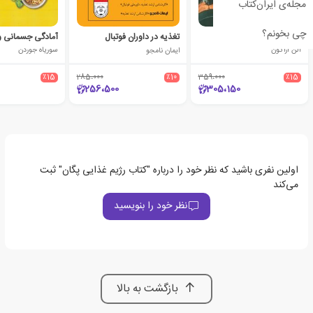
مجله‌ی ایران‌کتاب
چی بخونم؟
پروتئین
تغذیه در داوران فوتبال
آلن آراگون
ایمان نامجو
سوریاه جوردن
٪15
285،000
٪10
359،000
٪15
256،500
305،150
اولین نفری باشید که نظر خود را درباره "کتاب رژیم غذایی پگان" ثبت
می‌کند
نظر خود را بنویسید
بازگشت به بالا