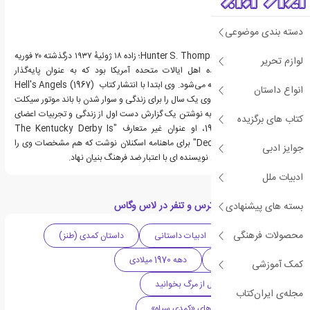
دسته بندی موضوعی
هانتر اس. تامپسون (Hunter S. Thompson؛ زاده ۱۸ ژوئیهٔ ۱۹۳۷ درگذشته ۲۰ فوریه
لوازم تحریر
۲۰۰۵) خبرنگار و نویسنده اهل ایالات متحده آمریکا بود که به عنوان پایه‌گذار
روزنامه‌نگاری گونزو شناخته می‌شود. وی ابتدا با انتشار کتاب Hell's Angels (1967)
انواع داستان
به شهرت رسید، کتابی که وی یک سال را برای زندگی و سوار شدن با باند موتور سیکلت
Hells Angels گذراند تا به نوشتن یک گزارش دست اول از زندگی و تجربیات اعضای
کتاب های برگزیده
آن بپردازد. در سال 1970، او عنوان غیر متعارف "The Kentucky Derby Is
Decadent and Depraved" برای ماهنامه اسکنلان نوشت که هم مشخصات وی را
جوایز ادبی
بالا برد و هم او را به عنوان نویسنده ای با اعتبار ضد فرهنگ بنیان نهاد.
ادبیات ملل
دسته بندی های کتاب ترس و تنفر در لاس وگاس
بسته های پیشنهادی
محصولات فرهنگی
ادبیات آمریکا
ادبیات داستانی
داستان کمدی (طنز)
ادبیات پست مدرن
دهه 1970 میلادی
کمک آموزشی
1001 رمانی که باید قبل از مرگ بخوانید
مجله‌ی ایران‌کتاب
فهرست برترین کتاب های «کمدی سیاه»