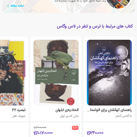
یک شَبه خالق خود را به شهرت رسانده اند.
ادامه مقاله
کتاب های مرتبط با ترس و تنفر در لاس وگاس
راهنمای کهکشان برای اتواستاپ زن ها
اتحادیه‌ی ابلهان
تبصره 22
داگلاس آدامز
جان کندی تول
جوزف هلر
1،300،000
٪10
1،170،000
240،000