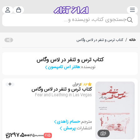
دسته‌بندی
ورود 
سبد خرید
جستجوی کتاب، نویسنده و...
خانه
/
کتاب ترس و تنفر در لاس وگاس
کتاب ترس و تنفر در لاس وگاس
نویسنده:
هانتر اس تامپسون
4.83
از
3
رأی
کتاب ترس و تنفر در لاس وگاس
Fear and Loathing in Las Vegas
مترجم:
حسام زاهدی
انتشارات:
پرسش
1
297،500
٪15
350،000