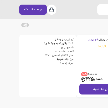
ورود / ثبت‌نام
سبد خرید
 ارسال:
24 مرداد
کد کتاب:
158025
شابک:
978-6222189174
 انبار نشر
قطع:
وزیری
تعداد صفحه:
112
سال انتشار شمسی:
1404
نوع جلد:
شومیز
سری چاپ:
1
٪15
500،000
425،000
ن به سبد