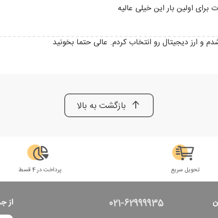
برای اولین بار این خیلی عالیه
م و ارز دیجیتال رو انتخاب کردم. عالی حتما بخونید
بازگشت به بالا
تحویل سریع
پرداخت در 4 قسط
ن
از ج
021-62999935