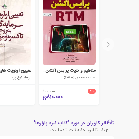
مفاهیم و کلیات پرایس اکشن RTM
سمیه محمدی (1360)
فرهاد نوع پرست
900،000
٪10
810،000
نظر کاربران در مورد "کتاب نبرد بازارها"
2
نظر تا این لحظه ثبت شده است