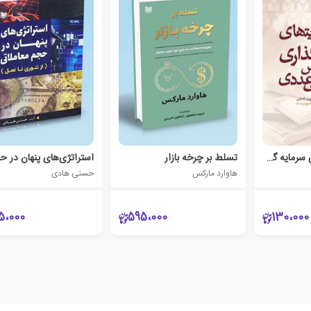
تعیین اولویت های سرمایه گذاری با تکنیک تاکسونومی عددی
تسلط بر چرخه بازار
هاوارد مارکس
حسنی هادی
5،000
595،000
130،000