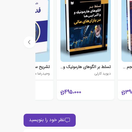
استراتژی‌های پنهان در حجم معاملاتی
تسلط بر الگوهای هارمونیک و واگرایی‌ها
تشریح ساختار و مواضع فدرال رزرو
دیوید کارلی
وحیدرضا میرطاهری
295،000
495،000
39
نظر خود را بنویسید