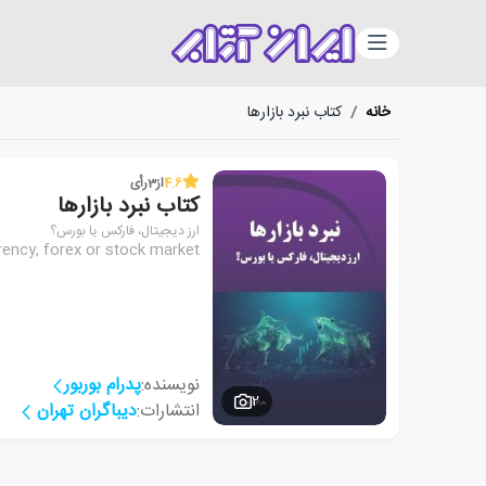
دسته‌بندی
خانه
/
کتاب نبرد بازارها
4.6
از
3
رأی
کتاب نبرد بازارها
ارز دیجیتال، فارکس یا بورس؟
rency, forex or stock market
نویسنده:
پدرام بوربور
2
انتشارات:
دیباگران تهران