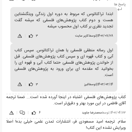
پاسخ ها
ابتدا تراکتاتوس که مربوط به دوره اول زندگی ویتگنشتاین
هست و دوم کتاب پژوهش‌های فلسفی که میشه گقت
تجدید نظری بر کتاب اول محسوب میشه
1402/07/28
|
توسط
کاربر سایت
3
|
اول رساله منطقی فلسفی یا همان تراکتاتوس. سپس کتاب
آبی و کتاب قهوه ای و سپس کتاب پژوهش‌های فلسفی. قبل
از خواندن پژوهش‌های فلسفی حتما کتاب آبی و قهوه ای را
بخوانید که مقدمه ای برای ورود به پژوهش‌های فلسفی
است.
1403/03/14
|
توسط
البرز
3
|
کتاب پژوهش‌های فلسفی اشتباه در اینجا آورده شده است... ضمنا ترجمه
آقای فاطمی در این مورد بهتر و دقیق‌تر است.
1402/04/23
|
توسط
محمدرضا جاوید
6
|
|
سلام. ترجمه امید مسعودی فر، انتشارات تمدن علمی خیلی بده! اصلا
ویرایش نشده این کتاب!