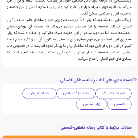
ویتگنشتاین در مرحله دوم تأمل فلسفی خود، از رهیافت نخست انتقاد و آن را طرد
می‌کند و نظریه «زبان، بنیاد جهان» را طرح کرد و از زبان به مثابه دانش و ابزار فاهمه و
نه صرف ابزار و میانجی سخن گفت.
ویتگنشتاین معتقد بود که زبان ذاتاً سرشت تصویری دارد و ساختار عالم، ساختار آن را
تعیین می‌کند. فلسفه را نیز فعالیتی نقادی می‌داند که وظیفه آن روشن‌ساختن
اندیشه‌هاست. اما در دوره متاخر از این عقیده صرف نظر کرد و اعتقاد داشت که زبان
همچون ابزار است و برای فهم معنای زبان بایستی به کاربرد آن در زندگی مردم توجه
کنیم. در این دوره او قایل بود که ساختار زبان ما بیانگر نحوه اندیشه ما در خصوص عالم
واقعی است و فلسفه در نظر او نوعی درمانگری است و فیلسوف کسی است که
بیماری‌های فهم انسان را علاج می‌کند.
دسته بندی های کتاب رساله منطقی-فلسفی
ادبیات کلاسیک
دهه 1920 میلادی
ادبیات اتریش
فلسفی
زبان شناسی
مقالات مرتبط با کتاب رساله منطقی-فلسفی