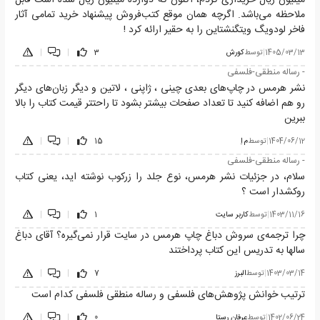
ملاحظه می‌باشد. اگرچه همان موقع کتب‌فروش پیشنهاد خرید تمامی آثار
فاخر لودویگ ویتگنشتاین را به حقیر ارائه کرد !
1405/03/13
|
توسط
کورش
3
|
|
- رساله منطقی-فلسفی
نشر هرمس در چاپ‌های بعدی چینی ، ژاپنی ، لاتین و دیگر زبان‌های دیگر
رو هم اضافه کنید تا تعداد صفحات بیشتر بشود تا راحتتر قیمت کتاب را بالا
ببرین
1404/06/12
|
توسط
م اِ
15
|
|
- رساله منطقی-فلسفی
سلام، در جزئیات نشر هرمس، نوع جلد را زرکوب نوشته اید، یعنی کتاب
روکشدار است ؟
1403/11/16
|
توسط
کاربر سایت
1
|
|
چرا ترجمه‌ی سروش دباغ چاپ هرمس در سایت قرار نمی‌گیره؟ آقای دباغ
سالها به تدریس این کتاب پرداختند
1403/03/14
|
توسط
البرز
7
|
|
ترتیب خوانش پژوهش‌های فلسفی و رساله منطقی فلسفی کدام است
1402/06/24
|
توسط
عرفان رستا
0
|
|