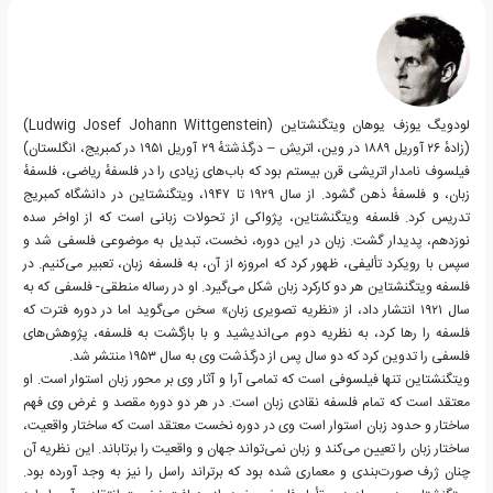
لودویگ یوزف یوهان ویتگنشتاین (Ludwig Josef Johann Wittgenstein)‏
(زادهٔ ۲۶ آوریل ۱۸۸۹ در وین، اتریش – درگذشتهٔ ۲۹ آوریل ۱۹۵۱ در کمبریج، انگلستان)
فیلسوف نامدار اتریشی قرن بیستم بود که باب‌های زیادی را در فلسفهٔ ریاضی، فلسفهٔ
زبان، و فلسفهٔ ذهن گشود. از سال ۱۹۲۹ تا ۱۹۴۷، ویتگنشتاین در دانشگاه کمبریج
تدریس کرد. فلسفه ویتگنشتاین، پژواکی از تحولات زبانی است که از اواخر سده
نوزدهم، پدیدار گشت. زبان در این دوره، نخست، تبدیل به موضوعی فلسفی شد و
سپس با رویکرد تألیفی، ظهور کرد که امروزه از آن، به فلسفه زبان، تعبیر می‌کنیم. در
فلسفه ویتگنشتاین هر دو کارکرد زبان شکل می‌گیرد. او در رساله منطقی- فلسفی که به
سال ۱۹۲۱ انتشار داد، از «نظریه تصویری زبان» سخن می‌گوید اما در دوره فترت که
فلسفه را رها کرد، به نظریه دوم می‌اندیشید و با بازگشت به فلسفه، پژوهش‌های
فلسفی را تدوین کرد که دو سال پس از درگذشت وی به سال ۱۹۵۳ منتشر شد.
ویتگنشتاین تنها فیلسوفی است که تمامی آرا و آثار وی بر محور زبان استوار است. او
معتقد است که تمام فلسفه نقادی زبان است. در هر دو دوره مقصد و غرض وی فهم
ساختار و حدود زبان استوار است وی در دوره نخست معتقد است که ساختار واقعیت،
ساختار زبان را تعیین می‌کند و زبان نمی‌تواند جهان و واقعیت را برتاباند. این نظریه آن
چنان ژرف صورت‌بندی و معماری شده بود که برتراند راسل را نیز به وجد آورده بود.