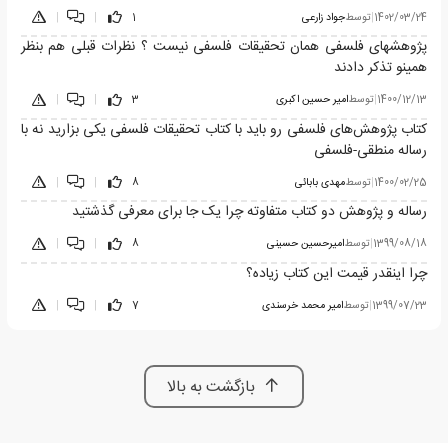
1402/03/24
|
توسط
جواد زارعی
1
|
|
پژوهشهای فلسفی همان تحقیقات فلسفی نیست ؟ نظرات قبلی هم بنظر
همینو تذکر دادند
1400/12/13
|
توسط
امیر حسین اکبری
3
|
|
کتاب پژوهش‌های فلسفی رو باید با کتاب تحقیقات فلسفی یکی بزارید نه با
رساله منطقی-فلسفی
1400/02/25
|
توسط
مهدی بابائی
8
|
|
رساله و پژوهش دو کتاب متفاوته چرا یک جا برای معرفی گذشتید
1399/08/18
|
توسط
امیرحسین حسینی
8
|
|
چرا اینقدر قیمت این کتاب زیاده؟
1399/07/23
|
توسط
امیر محمد خرسندی
7
|
|
بازگشت به بالا