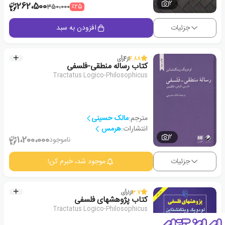
2
262،500
٪25
350،000
جزئیات
افزودن به سبد
4.88
از
4
رأی
کتاب رساله منطقی-فلسفی
Tractatus Logico-Philosophicus
مترجم:
مالک حسینی
انتشارات:
هرمس
2
1،200،000
ناموجود
جزئیات
موجود شد، خبرم کن!
3.7
از
1
رأی
کتاب پژوهشهای فلسفی
Tractatus Logico-Philosophicus