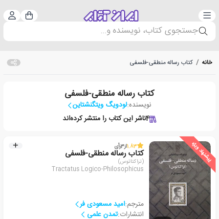
دسته‌بندی
ورود 
سبد خرید
جستجوی کتاب، نویسنده و...
خانه
/
کتاب رساله منطقی-فلسفی
کتاب رساله منطقی-فلسفی
نویسنده:
لودویگ ویتگنشتاین
4
ناشر این کتاب را منتشر کرده‌اند
پیشنهاد ویژه
1.83
از
3
رأی
کتاب رساله منطقی-فلسفی
(تراکتاتوس)
Tractatus Logico-Philosophicus
مترجم:
امید مسعودی فر
انتشارات:
تمدن علمی