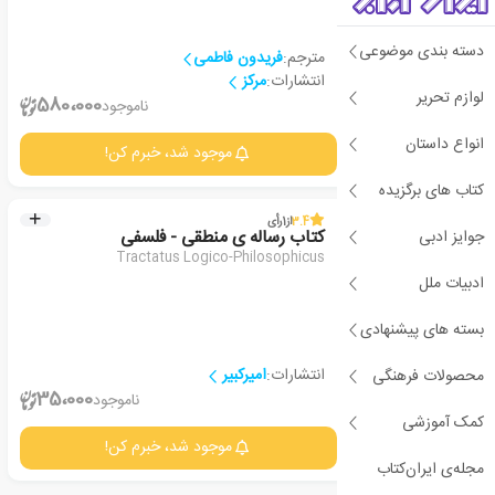
دسته بندی موضوعی
مترجم:
فریدون فاطمی
انتشارات:
مرکز
لوازم تحریر
1
580،000
ناموجود
انواع داستان
جزئیات
موجود شد، خبرم کن!
کتاب های برگزیده
3.4
از
1
رأی
جوایز ادبی
کتاب رساله ی منطقی - فلسفی
Tractatus Logico-Philosophicus
ادبیات ملل
بسته های پیشنهادی
انتشارات:
امیرکبیر
محصولات فرهنگی
1
35،000
ناموجود
کمک آموزشی
جزئیات
موجود شد، خبرم کن!
مجله‌ی ایران‌کتاب