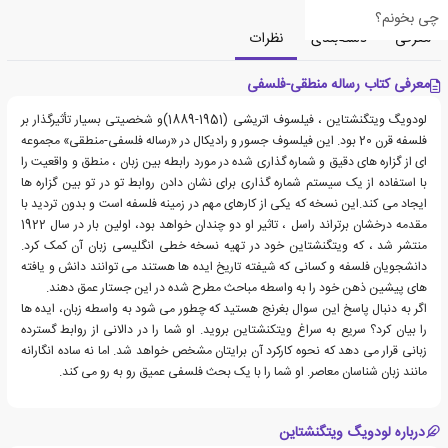
چی بخونم؟
معرفی
دسته‌بندی
نظرات
معرفی کتاب رساله منطقی-فلسفی
لودویگ ویتگنشتاین ، فیلسوف اتریشی (1951-1889)و شخصیتی بسیار تأثیرگذار بر
فلسفه قرن 20 بود. این فیلسوف جسور و رادیکال در «رساله فلسفی-منطقی» مجموعه
ای از گزاره های دقیق و شماره گذاری شده در مورد رابطه بین زبان ، منطق و واقعیت را
با استفاده از یک سیستم شماره گذاری برای نشان دادن روابط تو در تو بین گزاره ها
ایجاد می کند.این نسخه که یکی از کارهای مهم در زمینه فلسفه است و بدون تردید با
مقدمه درخشان برتراند راسل ، تاثیر او دو چندان خواهد بود، اولین بار در سال 1922
منتشر شد ، که ویتگنشتاین خود در تهیه نسخه خطی انگلیسی زبان آن کمک کرد.
دانشجویان فلسفه و کسانی که شیفته تاریخ ایده ها هستند می توانند دانش و یافته
های پیشین ذهن خود را به واسطه مباحث مطرح شده در این جستار عمق دهند.
اگر به دنبال پاسخ این سوال بغرنج هستید که چطور می شود به واسطه زبان، ایده ها
را بیان کرد؟ سریع به سراغ ویتکنشتاین بروید. او شما را در دالانی از روابط گسترده
زبانی قرار می دهد که نحوه کارکرد آن برایتان مشخص خواهد شد. اما نه ساده انگارانه
مانند زبان شناسان معاصر. او شما را با یک بحث فلسفی عمیق رو به رو می کند.
درباره لودویگ ویتگنشتاین