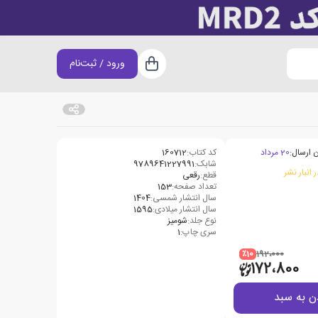
ورود / ثبت‌نام
سبد خرید
 ارسال:
20 مرداد
کد کتاب:
160712
شابک:
9789641227991
 انبار نشر
قطع:
رقعی
تعداد صفحه:
153
سال انتشار شمسی:
1404
سال انتشار میلادی:
1595
نوع جلد:
شومیز
سری چاپ:
1
٪10
192،000
172،800
ن به سبد