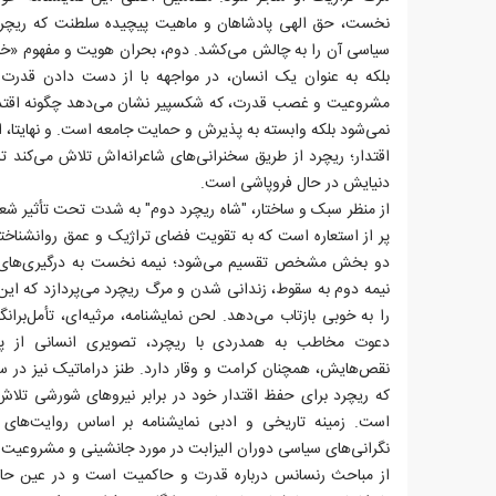
نخست، حق الهی پادشاهان و ماهیت پیچیده سلطنت که ریچرد ب
سیاسی آن را به چالش می‌کشد. دوم، بحران هویت و مفهوم «خود» 
بلکه به عنوان یک انسان، در مواجهه با از دست دادن قدرت
مشروعیت و غصب قدرت، که شکسپیر نشان می‌دهد چگونه اقتدا
نمی‌شود بلکه وابسته به پذیرش و حمایت جامعه است. و نهایتا، 
اقتدار؛ ریچرد از طریق سخنرانی‌های شاعرانه‌اش تلاش می‌کند 
دنیایش در حال فروپاشی است.
از منظر سبک و ساختار، "شاه ریچرد دوم" به شدت تحت تأثیر شعر
پر از استعاره است که به تقویت فضای تراژیک و عمق روانشناختی
دو بخش مشخص تقسیم می‌شود؛ نیمه نخست به درگیری‌های
نیمه دوم به سقوط، زندانی شدن و مرگ ریچرد می‌پردازد که این
را به خوبی بازتاب می‌دهد. لحن نمایشنامه، مرثیه‌ای، تأمل‌بران
دعوت مخاطب به همدردی با ریچرد، تصویری انسانی از پاد
نقص‌هایش، همچنان کرامت و وقار دارد. طنز دراماتیک نیز در س
که ریچرد برای حفظ اقتدار خود در برابر نیروهای شورشی تلاش 
است. زمینه تاریخی و ادبی نمایشنامه بر اساس روایت‌های 
نگرانی‌های سیاسی دوران الیزابت در مورد جانشینی و مشروعیت س
از مباحث رنسانس درباره قدرت و حاکمیت است و در عین حال