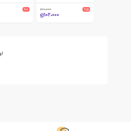
٪10
120،000
٪15
102،000
او