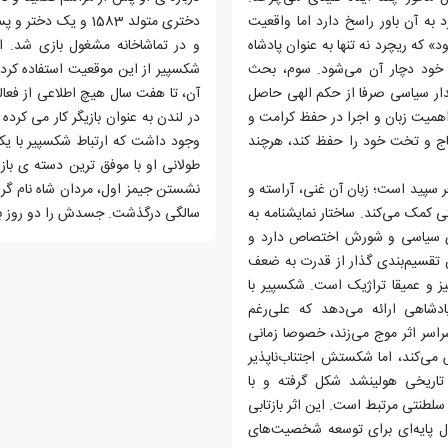
ه آن باور راسخ دارد اما واقعیت
که ریچرد نه تنها به عنوان پادشاه
و در تماشاخانه مشغول بازی شد. ا
 خود دچار آن می‌شود. سوم، بحث
شکسپیر از این موقعیت استفاده کرد 
ر سیاسی صرفا از حکم الهی حاصل
اهمیت زبان و اجرا در حفظ کرامت و
در لندن به عنوان بازیگر کار می کرد
تاج و تخت خود را حفظ کند، هرچند
وجود داشت که ارتباط شکسپیر با یکی
طولانی او با موفق ترین دسته ی باز
 سپید است؛ زبان آن غنی، آراسته و
 کمک می‌کند. ساختار نمایشنامه به
سالگی درگذشت. جسدش را دو روز بع
 سیاسی و شورش اختصاص دارد و
 تقسیم‌بندی گذار از قدرت به ضعف
گیز و عمیقا تراژیک است. شکسپیر با
شاهی ارائه می‌دهد که علی‌رغم
راسر اثر موج می‌زند، خصوصا زمانی
می‌کند، اما شکستش اجتناب‌ناپذیر
تاریخی هولینشد شکل گرفته و با
لطنتی مرتبط است. این اثر بازتابی
 پایه‌ای برای توسعه شخصیت‌های