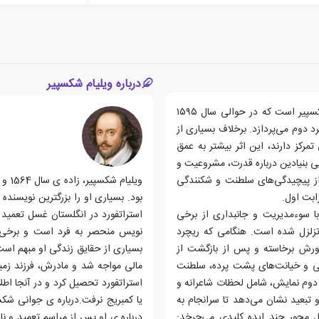
درباره ویلیام شکسپیر
"شاه ریچرد دوم" یکی از نمایشنامه‌های تاریخی اولیه ویلیام شکسپیر است که در حوالی سال ۱۵۹۵
 دوم می‌پردازد. برخلاف بسیاری از
تمرکز دارند، این اثر بیشتر به عمق
 بنیادین درباره قدرت، مشروعیت و
 از پیچیدگی‌های سلطنت و شکنندگی
ابت اول.
ا سوءمدیریت و جانبداری از برخی
استراتفورد در انگلستان غسل تعمید د
 تزلزل شده است. هنگامی که ریچرد
نویس منحصر به فرد است و برخی او 
 شورش برخاسته و پس از بازگشت از
بسیاری از حقایق زندگی او مبهم است
سی و خیانت‌های پشت پرده، سلطنت
مالی مواجه شد و مادرش، فرزند زمین
 دوم نمایش، شامل لحظات شاعرانه و
استراتفورد تحصیل کرد و در آنجا اطل
 تبعید نشان می‌دهد تا سرانجام به
یا کمبریج نرفت.درباره ی جوانی شک
 محور چند ایده کلیدی می‌چرخد: