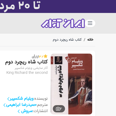
دسته‌بندی
خانه
/
کتاب شاه ریچرد دوم
3.2
از
1
رأی
کتاب شاه ریچرد دوم
آثار نمایشی ویلیام شکسپیر
King Richard the second
نویسنده:
ویلیام شکسپیر
مترجم:
حمیدرضا ابراهیمی
2
انتشارات:
سروش