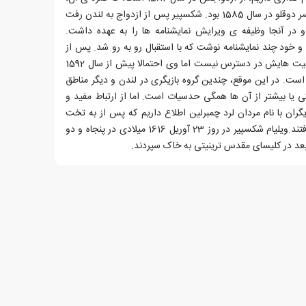
دختری متولد 1583 و یک دختر و پسر دوقلو در سال 1585 بود. شکسپیر پس از ازدواج به لندن رفت
و در آنجا وظیفه ی ویرایش نمایشنامه ها را به عهده داشت.
و خود چند نمایشنامه نوشت که با استقبال رو به رو شد. پس از
آن، تا هفت سال هیچ اطلاعی از فعالیت هایش در دسترس نیست اما وی احتمالا پیش از سال 1592
ه است. در این موقع، چندین گروه بازیگری در لندن و دیگر مناطق
 یا بیشتر از آن ها همگی حدسیات است. اما از ارتباط مفید و
یگران با نام مردان لرد چمبرلین اطلاع داریم که پس از به تخت
نشستن جیمز اول، مردان شاه نام گرفتند.ویلیام شکسپیر در روز 23 آوریل 1616 میلادی در پنجاه و دو
د در کلیسای مقدس ترینیتی به خاک سپردند.