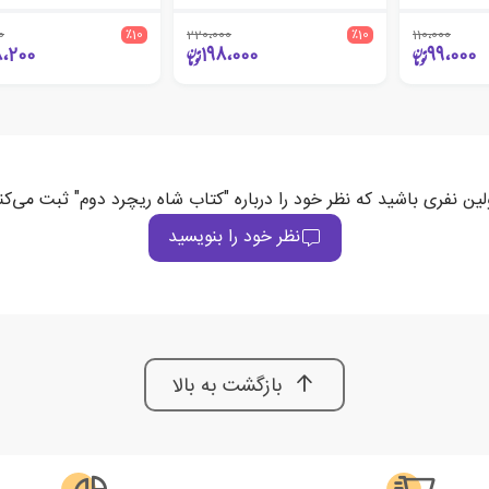
0
٪10
220،000
٪10
110،000
8،200
198،000
99،000
لین نفری باشید که نظر خود را درباره "کتاب شاه ریچرد دوم" ثبت می‌کن
نظر خود را بنویسید
بازگشت به بالا