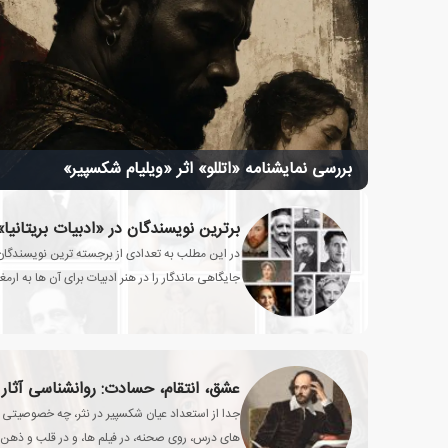
بررسی نمایشنامه «اتللو» اثر «ویلیام شکسپیر»
برترین نویسندگان در «ادبیات بریتانیا»
در این مطلب به تعدادی از برجسته ترین نویسندگان ب
جایگاهی ماندگار را در هنر ادبیات برای آن ها به ارم
عشق، انتقام، حسادت: روانشناسی آثار
جدا از استعداد عیان شکسپیر در نثر، چه خصوصیتی در 
های درس، روی صحنه، در فیلم ها، و در قلب و ذهن 