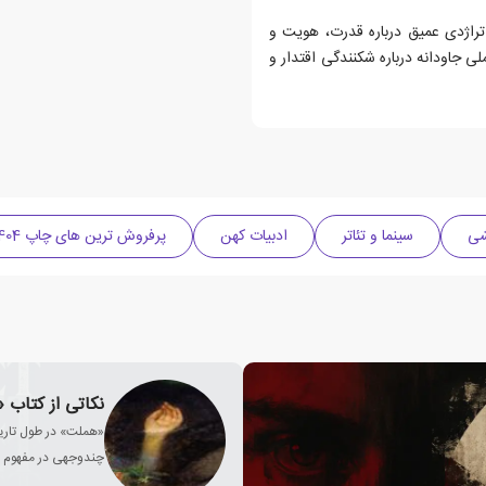
 تراژدی عمیق درباره قدرت، هویت و
ی جاودانه درباره شکنندگی اقتدار و
شی
سینما و تئاتر
ادبیات کهن
پرفروش ترین های چاپ 1404
نکاتی از کتاب 
«هملت» در طول تاریخ
چندوجهی در مفهوم «