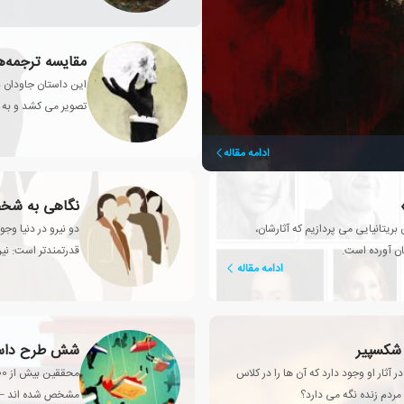
مقایسه ترجمه‌ه
این داستان جاودان با
تصویر می کشد و به ش
آغاز می شود: «چه 
ادامه مقاله
نگاهی به شخص
ریتانیایی می پردازیم که آثارشان،
دو نیرو در دنیا و
غان آورده است.
قدرتمندتر است: نیر
ادامه مقاله
 شکسپیر
شش طرح داستا
آثار او وجود دارد که آن ها را در کلاس
مردم زنده نگه می دارد؟
مشخص شده اند – و