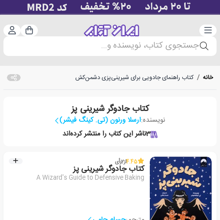
دسته‌بندی
ورود 
سبد خرید
جستجوی کتاب، نویسنده و...
خانه
/
کتاب راهنمای جادویی برای شیرینی‌پزی دشمن‌کش
کتاب جادوگر شیرینی پز
نویسنده:
ارسلا ورنون (تی. کینگ فیشر)
3
ناشر این کتاب را منتشر کرده‌اند
4.45
از
2
رأی
کتاب جادوگر شیرینی پز
A Wizard's Guide to Defensive Baking
مترجم:
حسام حامی