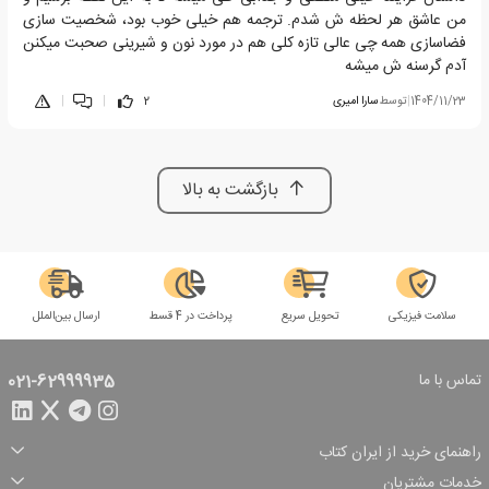
من عاشق هر لحظه ش شدم. ترجمه هم خیلی خوب بود، شخصیت سازی
فضاسازی همه چی عالی تازه کلی هم در مورد نون و شیرینی صحبت میکنن
آدم گرسنه ش میشه
1404/11/23
|
توسط
سارا امیری
2
|
|
بازگشت به بالا
سلامت فیزیکی
تحویل سریع
پرداخت در 4 قسط
ارسال بین‌الملل
تماس با ما
021-62999935
راهنمای خرید از ایران کتاب
ثبت سفارش
شیوه پرداخت
خدمات مشتریان
تخفیف‌های خرید
شرایط ارسال سفارش