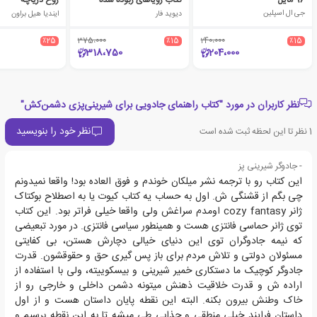
96 مایل
کتاب رویاهای ربوده شده
روح دریاچه
جی ال اسپلین
دیوید فار
ایندیا هیل براون
٪25
375،000
٪15
240،000
٪15
318،750
204،000
نظر کاربران در مورد "کتاب راهنمای جادویی برای شیرینی‌پزی دشمن‌کش"
نظر خود را بنویسید
1
نظر تا این لحظه ثبت شده است
- جادوگر شیرینی پز
این کتاب رو با ترجمه نشر میلکان خوندم و فوق العاده بود! واقعا نمیدونم
چی بگم از قشنگی ش. اول به حساب یه کتاب کیوت یا به اصطلاح بوکتاک
ژانر cozy fantasy اومدم سراغش ولی واقعا خیلی فراتر بود. این کتاب
توی ژانر حماسی فانتزی هست و همینطور سیاسی فانتزی. در مورد تبعیضی
که نیمه جادوگران توی این دنیای خیالی دچارش هستن، بی کفایتی
مسئولان دولتی و تلاش مردم برای باز پس گیری حق و حقوقشون. قدرت
جادوگر کوچیک ما دستکاری خمیر شیرینی و بیسکوییته، ولی با استفاده از
اراده ش و قدرت خلاقیت ذهنش میتونه دشمن داخلی و خارجی رو از
خاک وطنش بیرون بکنه. البته این نقطه پایان داستان هست و از اول
داستان فرایند خیلی منطقی و جذابی طی میشه تا به این نقطه برسیم و