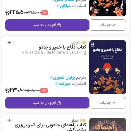
انتشارات:
میلکان
2
445،500
٪10
495،000
جزئیات
افزودن به سبد
3.1
از
1
رأی
کتاب دفاع با خمیر و جادو
A Wizard's Guide to Defensive Baking
مترجم:
پرنیان نصوری
انتشارات:
سورتمه
2
431،800
٪15
508،000
جزئیات
افزودن به سبد
3.4
از
1
رأی
کتاب راهنمای جادویی برای شیرینی‌پزی
دشمن‌کش