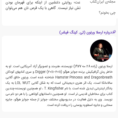
مجله‌ی ایران‌کتاب
از تخیل، طنز و شجاعت؛ روایتی دلنشین از اینکه برای قهرمان بودن
همیشه به شمشیر و آتش نیاز نیست. گاهی با یک قرص نان هم می‌توان
چی بخونم؟
دنیا را نجات داد.
درباره ارسلا ورنون (تی. کینگ فیشر)
ارسلا ورنون (زاده 28 مه 1977) نویسنده، هنرمند و تصویرگر آزاد آمریکایی است. او به
خاطر رمان گرافیکیش برنده جوایز هوگو Digger (2011–2011) و سری کتابهای کودکان
Hamster Princess and Dragonbreath شناخته شده است. ورنون خالق گلابی
سالامانکا است، یک اثر هنری دیجیتالی است که به شکل گلابی LOL WUT به یک
یادگار اینترنتی تبدیل شده است. با نام T. Kingfisher ، او همچنین نویسنده چندین
کتاب برای مخاطبان قدیمی تر است. او همچنین داستانهای کوتاهی را با هر دو نام می
نویسد. وی به دلیل فعالیت در مدیومهای مختلف جوایز از جمله جوایز هوگو، جایزه
سحابی و جایزه اسطوره پوستی را دریافت کرده است.