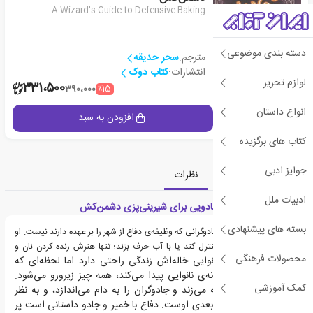
A Wizard's Guide to Defensive Baking
دسته بندی موضوعی
مترجم:
سحر حدیقه
انتشارات:
کتاب دوک
لوازم تحریر
2
331،500
٪15
390،000
انواع داستان
جزئیات
افزودن به سبد
کتاب های برگزیده
جوایز ادبی
معرفی
دسته‌بندی
نظرات
ادبیات ملل
معرفی کتاب راهنمای جادویی برای شیرینی‌پزی دشمن‌کش
بسته های پیشنهادی
مونای چهارده‌ساله از آن جادوگرانی که وظیفه‌ی دفاع از شهر را بر عهده دارند نیست. او
نمی‌تواند رعد و برق را کنترل کند یا با آب حرف بزند؛ تنها هنرش زنده کردن نان و
محصولات فرهنگی
او در نانوایی خاله‌اش زندگی راحتی دارد اما لحظه‌ای که
شیرینی‌هاست.
جسدی را کف آشپزخانه‌ی نانوایی پیدا می‌کند، همه چیز زیرورو می‌شود.
کمک آموزشی
یک قاتل در شهر پرسه می‌زند و جادوگران را به دام می‌اندازد، و به نظر
می‌رسد که مونا هدف بعدی اوست.
دفاع با خمیر و جادو داستانی است پر