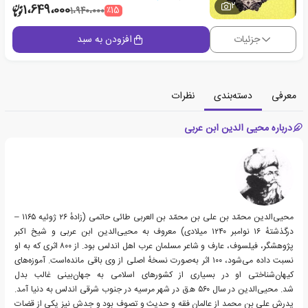
2
1،649،000
٪15
1،940،000
جزئیات
افزودن به سبد
معرفی
دسته‌بندی
نظرات
درباره محیی الدین ابن عربی
محیی‌الدین محمّد بن علی بن محمّد بن العربی طائی حاتمی (زادهٔ ۲۶ ژوئیه ۱۱۶۵ –
درگذشتهٔ ۱۶ نوامبر ۱۲۴۰ میلادی) معروف به محیی‌الدین ابن عربی و شیخ اکبر
پژوهشگر، فیلسوف، عارف و شاعر مسلمان عرب اهل اندلس بود. از ۸۰۰ اثری که به او
نسبت داده می‌شود، ۱۰۰ اثر به‌صورت نسخهٔ اصلی از وی باقی مانده‌است. آموزه‌های
کیهان‌شناختی او در بسیاری از کشورهای اسلامی به جهان‌بینی غالب بدل
شد. محیی‌الدین در سال ۵۶۰ ه‍.ق در شهر مرسیه در جنوب شرقی اندلس به دنیا آمد.
پدرش علی بن محمد از عالمان فقه و حدیث و تصوف بود و جدش نیز یکی از قضات