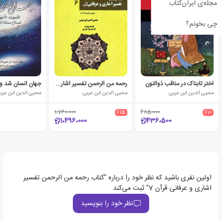
مجله‌ی ایران‌کتاب
چی بخونم؟
اختر تابناک در مناقب ذوالنون
رحمه من الرحمن تفسیر اشاری و عرفانی قرآن 6
محیی الدین ابن عربی
محیی الدین ابن عربی
محیی الدین ابن عرب
1،760،000
٪15
485،000
٪10
1،496،000
436،500
اولین نفری باشید که نظر خود را درباره "کتاب رحمه من الرحمن تفسیر
اشاری و عرفانی قرآن 7" ثبت می‌کند
نظر خود را بنویسید