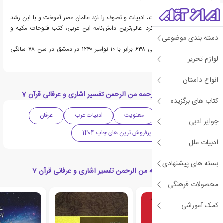
اندلسی بود.
او قرآن، حدیث، فقه، لغت، ادبیات و تصوف را نزد عالمان عصر آموخت و با ابن رشد
فیلسوف اندلسی دیدار کرد. عالی‌ترین دانش‌نامه ابن عربی، کتب فتوحات مکیه و
دسته بندی موضوعی
«فصوص‌الحکم» است.
ابن عربی در ۲۲ ربیع‌الثانی ۶۳۸ برابر با ۱۰ نوامبر ۱۲۴۰ در دمشق در سن ۷۸ سالگی
لوازم تحریر
درگذشت.
انواع داستان
دسته بندی های کتاب رحمه من الرحمن تفسیر اشاری و عرفانی قرآن 7
کتاب های برگزیده
دینی و مذهبی
معنویت
ادبیات عرب
عرفان
جوایز ادبی
ادبیات کهن
پرفروش ترین های چاپ 1404
ادبیات ملل
بسته های پیشنهادی
کتاب های مرتبط با رحمه من الرحمن تفسیر اشاری و عرفانی قرآن 7
محصولات فرهنگی
کمک آموزشی