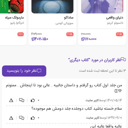
دنیای واقعی
ساداکو
مارمولک سیاه
ناتسوئو کرینو
سوزوکی کوجی
ادوگاوا رانپو
٪10
479،000
٪15
200،000
٪15
407،150
170،000
نظر کاربران در مورد "کتاب دیگری"
نظر خود را بنویسید
3
نظر تا این لحظه ثبت شده است
من جلد اول کتاب رو گرفتم و داستان جالبیه . عالی بود تا اینجاش . ممنونم
💚👏
1401/05/14
|
توسط
کاربر سایت
0
|
|
سلام خسته نباشید کتاب دوجلده جلد دومش هم موجوده؟
1399/09/01
|
توسط
کاربر سایت
0
|
|
عالیه واقعا عالیه این