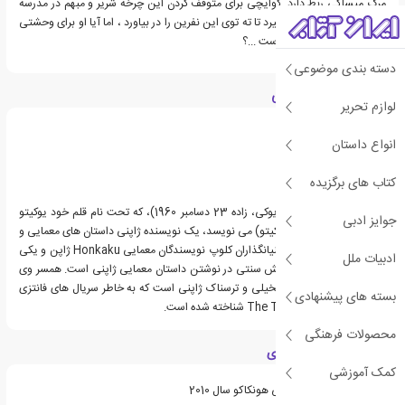
مرگ میساکی ربط دارد. کوایچی برای متوقف کردن این چرخه شریر و مبهم در مدرسه
جدید خود ، تصمیم می گیرد تا ته توی این نفرین را در بیاورد ، اما آیا او برای وحشتی
که در پیش رو دارد آماده است ...؟
دسته بندی موضوعی
درباره یوکیتو آیاتسوجی
لوازم تحریر
انواع داستان
کتاب های برگزیده
نایوکی اوچیدا (اوچیدا نایوکی، زاده 23 دسامبر 1960)، که تحت نام قلم خود یوکیتو
جوایز ادبی
آیتسوجی (آیاتسوجی یوکیتو) می نویسد، یک نویسنده ژاپنی داستان های معمایی و
وحشت است. او یکی از بنیانگذاران کلوپ نویسندگان معمایی Honkaku ژاپن و یکی
ادبیات ملل
از نویسندگان نماینده جنبش سنتی در نوشتن داستان معمایی ژاپنی است. همسر وی
فویومی اونو ، نویسنده تخیلی و ترسناک ژاپنی است که به خاطر سریال های فانتزی
بسته های پیشنهادی
خود The Twelve Kingdoms شناخته شده است.
محصولات فرهنگی
ویژگی های کتاب دیگری
کمک آموزشی
نامزد جایزه داستان معمایی هونکاکو سال 2010