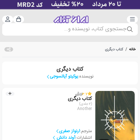
دسته‌بندی
ورود 
سبد خرید
جستجوی کتاب، نویسنده و...
خانه
/
کتاب دیگری
کتاب دیگری
نویسنده:
یوکیتو آیاتسوجی
3.7
از
1
رأی
کتاب دیگری
(2 جلدی)
Another
مترجم:
ارنواز صفری
انتشارات:
آوند دانش