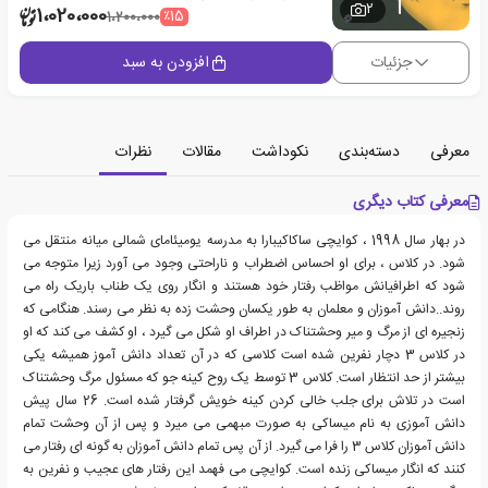
2
1،020،000
٪15
1،200،000
جزئیات
افزودن به سبد
معرفی
دسته‌بندی
نکوداشت
مقالات
نظرات
معرفی کتاب دیگری
در بهار سال 1998 ، کوایچی ساکاکیبارا به مدرسه یومیئامای شمالی میانه منتقل می
شود. در کلاس ، برای او احساس اضطراب و ناراحتی وجود می آورد زیرا متوجه می
شود که اطرافیانش مواظب رفتار خود هستند و انگار روی یک طناب باریک راه می
روند..دانش آموزان و معلمان به طور یکسان وحشت زده به نظر می رسند. هنگامی که
زنجیره ای از مرگ و میر وحشتناک در اطراف او شکل می گیرد ، او کشف می کند که او
در کلاس 3 دچار نفرین شده است کلاسی که در آن تعداد دانش آموز همیشه یکی
بیشتر از حد انتظار است. کلاس 3 توسط یک روح کینه جو که مسئول مرگ وحشتناک
است در تلاش برای جلب خالی کردن کینه خویش گرفتار شده است. 26 سال پیش
دانش آموزی به نام میساکی به صورت مبهمی می میرد و پس از آن وحشت تمام
دانش آموزان کلاس 3 را فرا می گیرد. از آن پس تمام دانش آموزان به گونه ای رفتار می
کنند که انگار میساکی زنده است. کوایچی می فهمد این رفتار های عجیب و نفرین به