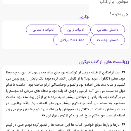
مجله‌ی ایران‌کتاب
چی بخونم؟
دسته بندی های کتاب دیگری
داستان معمایی
ادبیات ژاپن
ادبیات داستانی
داستان وحشت
دهه 2000 میلادی
قسمت هایی از کتاب دیگری
بعد از افتادن از طبقه دوم... او توانسته بود جان سالم به در ببرد. اما این به چه معنا
بود، یعنی آکازاوا... مرده بود؟ یا او کارش را تمام کرده بود؟ یک پایش را روی زمین می
کشید و شانه مخالفش افتاده بود و تصویر وحشتناکی از او ساخته بود... داشت با تمام
توان به سمت من می آمد. از میان دودی که بلند بود و شعله های سرخی که مجتمع را
در بر گرفته بود، راه رفتن و حرکتش بیشتر شبیه مرده های از گور برخاسته بود. داشت
مستقیم به سمتم می آمد. چندمتری بیشتر بین مان فاصله نبود. واقعا چاقویی در
دست راستش داشت. در کثافتی که صورتش را پوشانده بود دو چشمش برق می زد.
لحظه ای بعد، مو به تنم سیخ شد و بدنم از ترس عرق کرد.
بارها و بارها موقع خواندن کتاب ها این صحنه ها را تصور کرده بودم حتی در فیلم
ها دیده بودم شان... اما هیچ وقت این قدر واقعی نبودند. نه حتی برای یک بار هم که