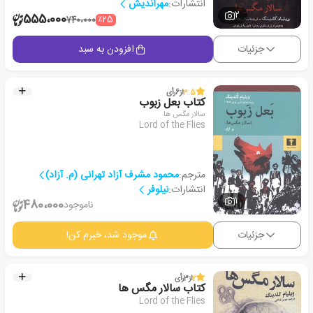
انتشارات:
مهراندیش
2
555،000
٪25
740،000
جزئیات
افزودن به سبد
3.5
از
6
رأی
کتاب بعل زبوب
سالار مگس ها
Lord of the Flies
مترجم:
محمود مشرف آزاد تهرانی (م. آزاد)
انتشارات:
نیلوفر
1
480،000
ناموجود
جزئیات
موجود شد، خبرم کن!
2
از
3
رأی
کتاب سالار مگس ها
Lord of the Flies