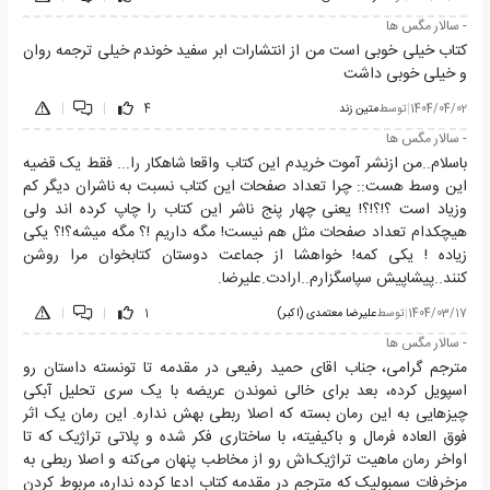
- سالار مگس ها
کتاب خیلی خوبی است من از انتشارات ابر سفید خوندم خیلی ترجمه روان
و خیلی خوبی داشت
1404/04/02
|
توسط
متین زند
4
|
|
- سالار مگس ها
باسلام..من ازنشر آموت خریدم این کتاب واقعا شاهکار را... فقط یک قضیه
این وسط هست:: چرا تعداد صفحات این کتاب نسبت به ناشران دیگر کم
وزیاد است ؟!؟!؟! یعنی چهار پنج ناشر این کتاب را چاپ کرده اند ولی
هیچکدام تعداد صفحات مثل هم نیست! مگه داریم !؟ مگه میشه؟!؟ یکی
زیاده ! یکی کمه! خواهشا از جماعت دوستان کتابخوان مرا روشن
کنند..پیشاپیش سپاسگزارم..ارادت.علیرضا.
1404/03/17
|
توسط
علیرضا معتمدی (اکبر)
1
|
|
- سالار مگس ها
مترجم گرامی، جناب اقای حمید رفیعی در مقدمه تا تونسته داستان رو
اسپویل کرده، بعد برای خالی نموندن عریضه با یک سری تحلیل آبکی
چیزهایی به این رمان بسته که اصلا ربطی بهش نداره. این رمان یک اثر
فوق العاده فرمال و باکیفیته، با ساختاری فکر شده و پلاتی تراژیک که تا
اواخر رمان ماهیت تراژیک‌اش رو از مخاطب پنهان می‌کنه و اصلا ربطی به
مزخرفات سمبولیک که مترجم در مقدمه کتاب ادعا کرده نداره، مربوط کردن