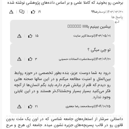
برخمن رو بخونید که کاملا علمی و بر اساس داده‌های پژوهشی نوشته شده
1403/03/30
|
توسط
رضا99
19
|
|
پاسخ ها
بیشین ببینیم بااااا 🧛🏻‍♂️🧛🏻‍♀️
1403/05/01
|
توسط
کاربر سایت
15
|
تو چی میگی ؟
1403/06/20
|
توسط
عشرت السادات حسینی
3
|
درود به شما دوست عزیز، بنده بطور تخصصی در حوزه روابط
بین‌الملل و امنیت مطالعه میکنم و در این سالها صحنه هایی
رو دیدم که قلم از بیانش شرم داره، باید بگم انسان‌ها از آنچه
فکر می‌کنید بسیار بسیار وحشتناک‌تر هستند و در این غایتی
وجود ندارد.
1404/10/25
|
توسط
محمد رضا جعفری
21
|
داستانی سرشار از استعاره‌های جامعه شناسی که در اون یک ملت بدون
قانون رو در قالب پسربچه‌های جزیره نشون میده. جامعه ای هرج و مرج