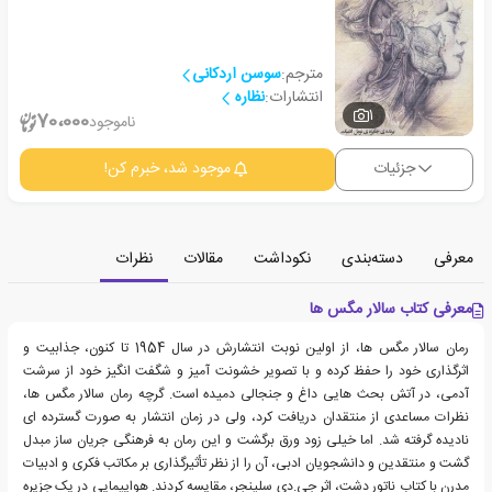
مترجم:
سوسن اردکانی
انتشارات:
نظاره
1
70،000
ناموجود
جزئیات
موجود شد، خبرم کن!
معرفی
دسته‌بندی
نکوداشت
مقالات
نظرات
معرفی کتاب سالار مگس ها
رمان سالار مگس ها، از اولین نوبت انتشارش در سال 1954 تا کنون، جذابیت و
اثرگذاری خود را حفظ کرده و با تصویر خشونت آمیز و شگفت انگیز خود از سرشت
آدمی، در آتش بحث هایی داغ و جنجالی دمیده است. گرچه رمان سالار مگس ها،
نظرات مساعدی از منتقدان دریافت کرد، ولی در زمان انتشار به صورت گسترده ای
نادیده گرفته شد. اما خیلی زود ورق برگشت و این رمان به فرهنگی جریان ساز مبدل
گشت و منتقدین و دانشجویان ادبی، آن را از نظر تأثیرگذاری بر مکاتب فکری و ادبیات
مدرن با کتاب ناتور دشت، اثر جی.دی سلینجر، مقایسه کردند. هواپیمایی در یک جزیره