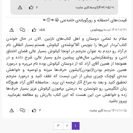
1403/05/01
|
توسط
کاربر سایت
2
|
قیمت‌های احمقانه و زورگویانه‌ی خامه‌عنی 😬👊😠👊
1402/02/31
|
توسط
پرومتئوس
155
|
|
سلام به تمامی دوستان و اهل کتاب‌های نازنین...الان در حال خوندن
کتاب"بردار این‌ها را بنویس آقا"نوشته‌ی کیانوش هستم.بسیار اتفاقی نام
م.آزاد رو دیدم به عنوان مترجم.در اونجا کیانوش بسیار عالی فضای اختناق
ادبی و روشنفکرنمایی سال‌های پیشین مارو بسیار عالی شرح داده و در
همونجا از همین آقای آزاد که از دوستان کیانوش بوده نام می‌بره و درمورد
همین مترجم بودن!(نبودن)ایشون حرف‌ها میزنه و.توصیه و خواهش
بنده‌ی کوچک چیزی بیش از این نیست که لطف کنید و درمورد مترجم
تحقیق کنید و بعد به سراغ آثار ترجمه ای برید...متاسفانه آقای آزاد هیچ‌گاه
زبان انگلیسی رو نتونستن به درستی بیاموزن.کیانوش عزیز بسیار حرف‌ها
زده و خواهش من این هست که این کتاب باارزش رو مطالعه بفرمایید.
پیروز باشید.
1401/10/15
|
توسط
کاربر سایت
6
|
|
3
2
1