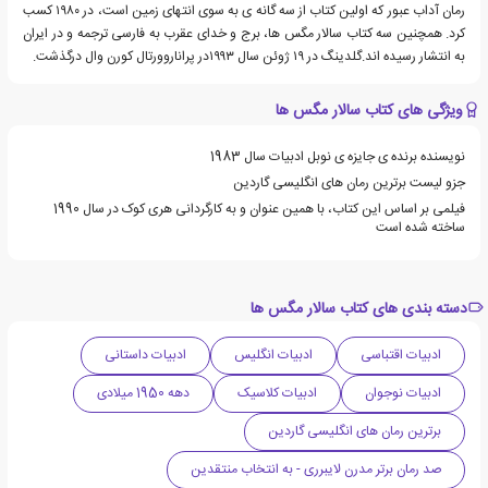
رمان آداب عبور که اولین کتاب از سه گانه ی به سوی انتهای زمین است، در ۱۹۸۰ کسب
کرد. همچنین سه کتاب سالار مگس ها، برج و خدای عقرب به فارسی ترجمه و در ایران
به انتشار رسیده اند.گلدینگ در ۱۹ ژوئن سال ۱۹۹۳در پراناروورتال کورن وال درگذشت.
ویژگی های کتاب سالار مگس ها
نویسنده برنده ی جایزه ی نوبل ادبیات سال 1983
جزو لیست برترین رمان های انگلیسی گاردین
فیلمی بر اساس این کتاب، با همین عنوان و به کارگردانی هری کوک در سال 1990
ساخته شده است
دسته بندی های کتاب سالار مگس ها
ادبیات اقتباسی
ادبیات انگلیس
ادبیات داستانی
ادبیات نوجوان
ادبیات کلاسیک
دهه 1950 میلادی
برترین رمان های انگلیسی گاردین
صد رمان برتر مدرن لایبرری - به انتخاب منتقدین