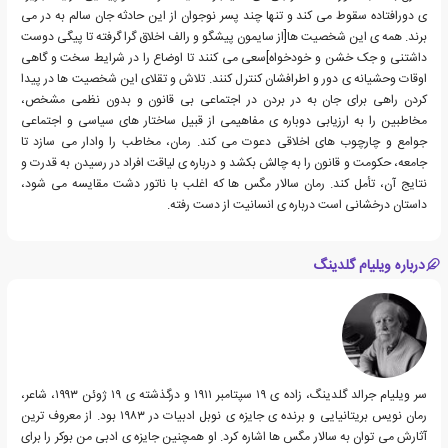
ی دورافتاده سقوط می کند و تنها چند پسر نوجوان از این حادثه جان سالم به در می
برند. همه ی این شخصیت ها[از سایمون پیشگو و رالف اخلاق گرا گرفته تا پیگی دوست
داشتنی و جک خشن و خودخواه]سعی می کنند تا اوضاع را در شرایط سخت و گاهی
اوقات وحشیانه ی دور و اطرافشان کنترل کنند. تلاش و تقلای این شخصیت ها در پیدا
کردن راهی برای جان به در بردن در اجتماعی بی قانون و بدون نظمی مشخص،
مخاطبین را به ارزیابی دوباره ی مفاهیمی از قبیل ساختار های سیاسی و اجتماعی
جوامع و چارچوب های اخلاقی دعوت می کند. رمان، مخاطب را وادار می سازد تا
جامعه، حکومت و قانون را به چالش بکشد و درباره ی لیاقت افراد در رسیدن به قدرت و
نتایج آن، تأمل کند. رمان سالار مگس ها که اغلب با ناتور دشت مقایسه می شود،
داستان درخشانی است درباره ی انسانیت از دست رفته.
درباره ویلیام گلدینگ
سر ویلیام جرالد گلدینگ، زاده ی ۱۹ سپتامبر ۱۹۱۱ و درگذشته ی ۱۹ ژوئن ۱۹۹۳، شاعر،
رمان نویس بریتانیایی و برنده ی جایزه ی نوبل ادبیات در ۱۹۸۳ بود. از معروف ترین
آثارش می توان به سالار مگس ها اشاره کرد. او همچنین جایزه ی ادبی من بوکر را برای