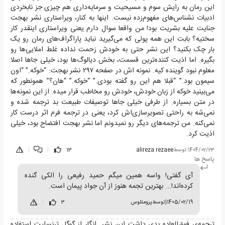
این رمان به رایش سوم و مسیحیت و سرمایه‌داری هم چیزی جز نابخردی
ادبیات نشناس‌های مفهوم‌زده نیست. اینها به کنار، ویراستاری نشر بهجت
جنایت علیه بشریت بود! من واقعا سوال دارم یعنی ویراستاری اینقدر کار
سختیه؟ بابت این همه پولی که می‌گیرید نباید پاراگراف‌های رمان رو یک
بار چک بکنید؟ این نشر حتی به خودش زحمت نداده غلط املایی‌ها رو
بگیره. اما اذیت کننده‌ترین قسمت، بخش دیالوگ‌ها بود، خیلی جاها اصلا
معلوم نبود گوینده کیه. نمونه اش در صفحه ۲۹۷ نشر بهجت: “خوکه.” “اون
سیمون بود.” “قبلا هم این رو گفته بودی.” “خوکه.” “هان؟” همونطور که
می‌بینید خوکه از زبان خودش، خودش رو مخاطب قرار میده. از این نمونه‌ها
در متن بسیاره. از طرفی خیلی جاها توصیفات طبیعت بد ترجمه شده و
نمی‌شه به راحتی تصویرسازی‌اش کرد، یعنی در ترجمه فرم اثر درست کار
نمی‌کنه. من ترجمه‌های دیگر رو نمیدونم اما نشر بهجت افتضاح بود، خیلی
اذیت کرد.
1404/02/23
|
توسط
alireza rezaee
13
|
|
پاسخ ها
آی گفتی! واسه همین میگم حمید رفیعی را الکی گنده
کرده‌اند!... بهترین تجمه هنوز از آن جواد پیمان است.
1405/02/19
|
توسط
پرومتئوس
3
|
ترجمه‌ی فوق‌العاده بدی داشت این نشر. انگار از گوگل ترنسلیت استفاده