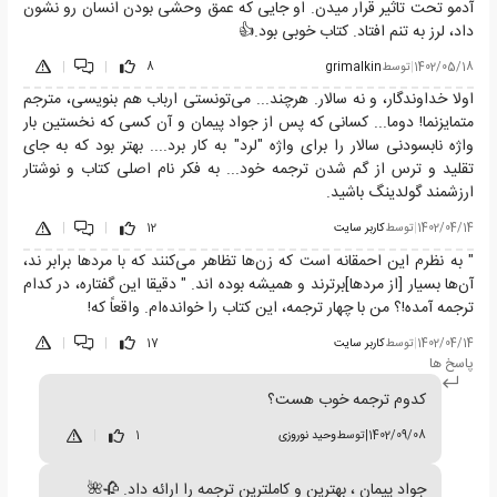
آدمو تحت تاثیر قرار میدن. او جایی که عمق وحشی بودن انسان رو نشون
داد، لرز به تنم افتاد. کتاب خوبی بود.👍
1402/05/18
|
توسط
grimalkin
8
|
|
اولا خداوندگار، و نه سالار. هرچند... می‌تونستی ارباب هم بنویسی، مترجم
متمایزنما! دوما... کسانی که پس از جواد پیمان و آن کسی که نخستین بار
واژه نابسودنی سالار را برای واژه "لرد" به کار برد.... بهتر بود که به جای
تقلید و ترس از گم شدن ترجمه خود... به فکر نام اصلی کتاب و نوشتار
ارزشمند گولدینگ باشید.
1402/04/14
|
توسط
کاربر سایت
12
|
|
" به نظرم این احمقانه است که زن‌ها تظاهر می‌کنند که با مردها برابر ند،
آن‌ها بسیار [از مردها]برترند و همیشه بوده اند. " دقیقا این گفتاره، در کدام
ترجمه آمده!؟ من با چهار ترجمه، این کتاب را خوانده‌ام. واقعاً که!
1402/04/14
|
توسط
کاربر سایت
17
|
|
پاسخ ها
کدوم ترجمه خوب هست؟
1402/09/08
|
توسط
وحید نوروزی
1
|
جواد پیمان ، بهترین و کاملترین ترجمه را ارائه داد. 🥀🌺