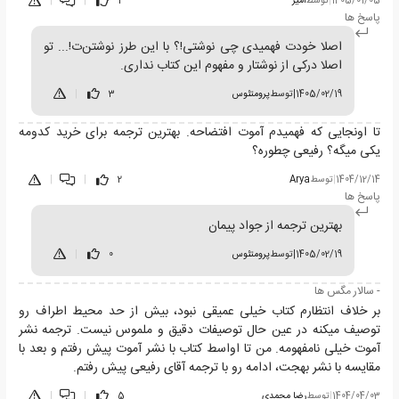
1405/01/05
|
توسط
امیر
1
|
|
پاسخ ها
اصلا خودت فهمیدی چی نوشتی!؟ با این طرز نوشتن‌ت!... تو
اصلا درکی از نوشتار و مفهوم این کتاب نداری.
1405/02/19
|
توسط
پرومتئوس
3
|
تا اونجایی که فهمیدم آموت افتضاحه. بهترین ترجمه برای خرید کدومه
یکی میگه؟ رفیعی چطوره؟
1404/12/14
|
توسط
Arya
2
|
|
پاسخ ها
بهترین ترجمه از جواد پیمان
1405/02/19
|
توسط
پرومتئوس
0
|
- سالار مگس ها
بر خلاف انتظارم کتاب خیلی عمیقی نبود، بیش از حد محیط اطراف رو
توصیف میکنه در عین حال توصیفات دقیق و ملموس نیست. ترجمه نشر
آموت خیلی نامفهومه. من تا اواسط کتاب با نشر آموت پیش رفتم و بعد با
مقایسه با نشر بهجت، ادامه رو با ترجمه آقای رفیعی پیش رفتم.
1404/04/03
|
توسط
رضا محمدی
5
|
|