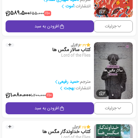
انتشارات:
آموت
2
589،500
٪10
655،000
جزئیات
افزودن به سبد
3.32
از
14
رأی
کتاب سالار مگس ها
Lord of the Flies
مترجم:
حمید رفیعی
انتشارات:
بهجت
2
1،080،000
٪10
1،200،000
جزئیات
افزودن به سبد
4.25
از
2
رأی
کتاب خداوندگار مگس ها
Lord of the Flies