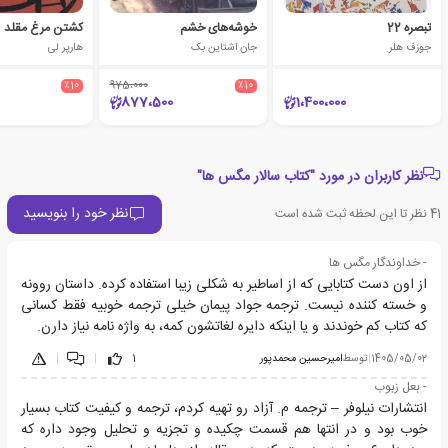
تبصره 22
خوشه‌های خشم
کشتن مرغ مقلد
جوزف هلر
جان اشتاین بک
هارپر لی
٪10
975،000
٪10
877،500
1،400،000
نظر کاربران در مورد "کتاب سالار مگس ها"
نظر خود را بنویسید
41
نظر تا این لحظه ثبت شده است
- خداوندگار مگس ها
از اون دست کتابایی که از اساطیر به شکلی زیبا استفاده کرده. داستان روونه
و خسته کننده نیست. ترجمه جواد پیمان خیلی ترجمه خوبیه فقط کسانی
که کتاب کم خوندند و یا اینکه دایره لغاتشون کمه، به واژه نامه نیاز دارن.
1405/05/02
|
توسط
اميرحسين محمدپور
1
|
|
- بعل زبوب
انتشارات نیلوفر – ترجمه م. آزاد رو تهیه کردم، ترجمه و کیفیت کتاب بسیار
خوب بود و در انتها هم قسمت چکیده و تجزیه و تحلیل وجود داره که