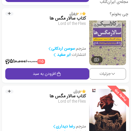
مجله‌ی ایران‌کتاب
چی بخونم؟
3.7
از
5
رأی
کتاب سالار مگس ها
Lord of the Flies
مترجم:
سوسن اردکانی
انتشارات:
ابر سفید
1
510،000
٪15
600،000
جزئیات
افزودن به سبد
پیشنهاد ویژه
3
از
1
رأی
کتاب سالار مگس ها
Lord of the Flies
مترجم:
رضا دیداری