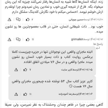
زده. اینکه انسان‌ها گاها شبیه به انسان‌ها رفتار نمی‌کنند چیزیه که این رمان
میخواد بگه. فارغ از نتیجه گیری خوب و نمادین رمان نمیدونم چرا اونقدرم
ازش خوشم نیومد. احساس میکنم با خود نگارش کلدینگ مشکل دارم.
1403/01/20
|
توسط
حسین چوپانی
2
|
|
خوب بود‌... ذات شیطانی انسان، حتی در قالب معصوم‌ترین ها رو نشون
میده..
1402/07/02
|
توسط
grimalkin
11
|
|
پاسخ ها
البته ماجرای واقعی این نوجوانان تنها در جزیره چیزیست کاملا
برعکس روایت کتاب و ذات بسیار خوب انسان رو نشون
میده. ماجرا واقعی و در سال 76 میلادی اتفاق افتاده.
1402/07/05
|
توسط
کاربر سایت
7
|
کاربر عزیز کتاب سال ۵۴ نوشته شده چیجوری ماجرای واقعی
سال ۷۶ هست 🙄
1403/03/06
|
توسط
رضا آخوندزاده
11
|
گاهی بعضی چیزا در ظاهر چندان وحشتناک به نظر نمیرسن، ولی عمیقا