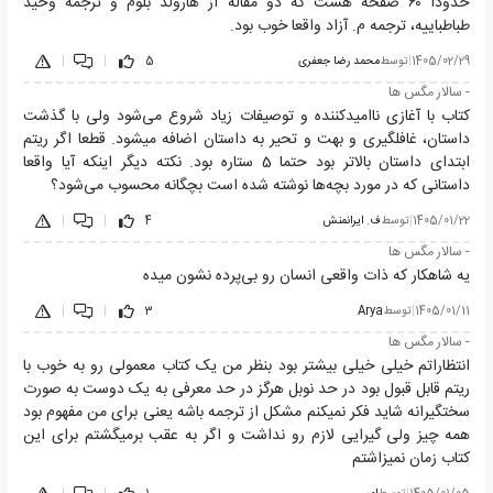
حدودا ۶۰ صفحه هست که دو مقاله از هارولد بلوم و ترجمه وحید
طباطباییه، ترجمه م. آزاد واقعا خوب بود.
1405/02/29
|
توسط
محمد رضا جعفری
5
|
|
- سالار مگس ها
کتاب با آغازی ناامیدکننده و توصیفات زیاد شروع می‌شود ولی با گذشت
داستان، غافلگیری و بهت و تحیر به داستان اضافه میشود. قطعا اگر ریتم
ابتدای داستان بالاتر بود حتما 5 ستاره بود. نکته دیگر اینکه آیا واقعا
داستانی که در مورد بچه‌ها نوشته شده است بچگانه محسوب می‌شود؟
1405/01/22
|
توسط
ف. ایرانمنش
4
|
|
- سالار مگس ها
یه شاهکار که ذات واقعی انسان رو بی‌پرده نشون میده
1405/01/11
|
توسط
Arya
3
|
|
- سالار مگس ها
انتظاراتم خیلی خیلی بیشتر بود بنظر من یک کتاب معمولی رو به خوب با
ریتم قابل قبول بود در حد نوبل هرگز در حد معرفی به یک دوست به صورت
سختگیرانه شاید فکر نمیکنم مشکل از ترجمه باشه یعنی برای من مفهوم بود
همه چیز ولی گیرایی لازم رو نداشت و اگر به عقب برمیگشتم برای این
کتاب زمان نمیزاشتم