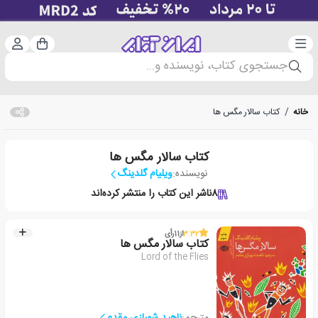
دسته‌بندی
ورود 
سبد خرید
جستجوی کتاب، نویسنده و...
خانه
/
کتاب سالار مگس ها
کتاب سالار مگس ها
نویسنده:
ویلیام گلدینگ
8
ناشر این کتاب را منتشر کرده‌اند
3.32
از
11
رأی
کتاب سالار مگس ها
Lord of the Flies
مترجم:
ناهید شهبازی مقدم