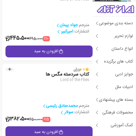
دسته بندی موضوعی
مترجم:
جواد پیمان
انتشارات:
امیرکبیر
لوازم تحریر
2
445،500
٪10
495،000
انواع داستان
جزئیات
افزودن به سبد
کتاب های برگزیده
3.4
از
1
رأی
جوایز ادبی
کتاب سردسته مگس ها
Lord of the Flies
ادبیات ملل
بسته های پیشنهادی
مترجم:
محمدصادق رئیسی
انتشارات:
سولار
محصولات فرهنگی
2
382،500
٪15
450،000
کمک آموزشی
جزئیات
افزودن به سبد