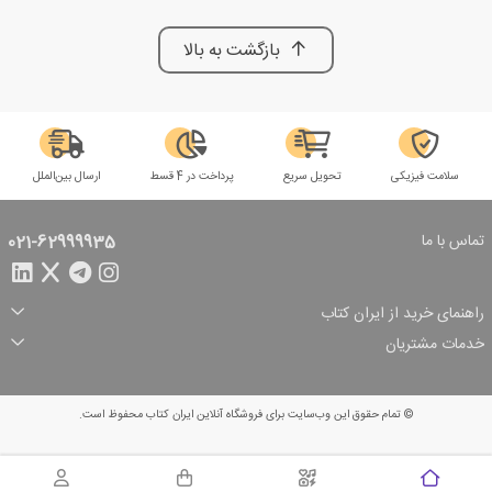
بازگشت به بالا
سلامت فیزیکی
تحویل سریع
پرداخت در 4 قسط
ارسال بین‌الملل
تماس با ما
021-62999935
راهنمای خرید از ایران کتاب
ثبت سفارش
شیوه پرداخت
خدمات مشتریان
تخفیف‌های خرید
شرایط ارسال سفارش
درباره ما
شرایط استفاده
حریم خصوصی
پیگیری سفارش
بازگرداندن سفارش
پرسش‌های متداول
© تمام حقوق این وب‌سایت برای فروشگاه آنلاین ایران کتاب محفوظ است.
سبد خرید