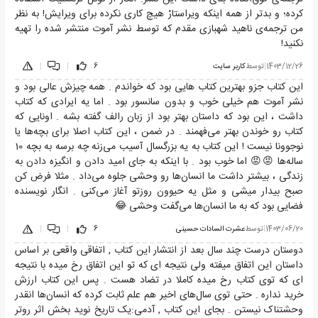
کرده؛ و بد‌تر از همه اینکه ویراستارْ هیچ کاری نکرده برای ویرایش! به نظر
من ترجمه‌ی ناهید شهبازی مقدم که توسط نشر آموت منتشر شده را تهیه
نکنید!
1403/12/26
|
توسط
کاربر سایت
6
|
|
این کتاب جزو بهترین کتاب هایی بود که خواندم . همه چیزش عالی بود و
نشر آموت هم خیلی خوب و بدون سانسور بود . اما یه ایرادی که کتاب
داشت ، این بود که داستان بهتر بود از زبان رالف گفته بشه . اونایی که
کتاب رو خوندن بهتر می‌فهمند . در ضمن ، این کتاب اصلا برای بچه‌ها یا
نوجوونا نیست ! این کتاب به یه بزرگسال آسیب می‌زنه چه برسه به بچه 10
ساله‌ها 😡😡 اما خوب بود . با اینکه به جای امید دادن و انگیزه دادن به
زندگی ، بیشتر داشت ما انسان‌ها رو وحشی جلوه می‌داد . مثلا فرض کن
صبح بیدار میشی و مثل یه حیوون روزتو آغاز می‌کنی . انگار نویسنده
فضایی بود که به ما انسان‌ها می‌گفت وحشی 😂
1403/06/20
|
توسط
عشرت السادات حسینی
6
|
|
دوستان درست چند سال بعد از انتشار این کتاب , اتفاقی واقعی بر اساس
داستان این اتفاق میفته ولی نتیجه ای که تو این اتفاق رخ میده با نتیجه
ای که توی کتاب رخ میده کاملا در تضاد هست . پس این کتاب ارزش
خرید نداره . حتی توی سال‌های اخیر هم علم ثابت کرده که انسان‌ها انقدر
وحشتناک نیستن . بجای این کتاب , آدمی:یک تاریخ نوید بخش اثر روتر