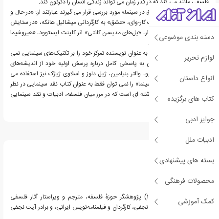
فلسفی مانند می کند که در گذر زمان می تواند زندگی انسان را دگرگون کند.
برخی از آثاری که در «عشق در سینما» مورد بررسی قرار می گیرند عبارتند از؛ «در حال و
هوای عشق» ساخته وونگ کار-وای، «عشق» به کارگردانی میشائیل هانکه، «در ستایش
عشق» ساخته ژان-لوک گدار، «پل‌های مدیسن کانتی» اثر کلینت ایستوود، «هیروشیما
دسته بندی موضوعی
عشق من» ساخته آلن رنه.
در این کتاب صالح نجفی به عنوان نویسنده تمرکز خود را بر تکنیک‌های سینمایی نمی
لوازم تحریر
گذارد و برای دست یافتن به پاسخی کامل درباره پرسش اولیه خود از اندیشه‌های
فیلسوفانی مانند: آلن بدیو، والتر بنیامین، ژیل دلوز و اسلاوی ژیژک نیز استفاده می
انواع داستان
کند. در نتیجه «عشق در سینما» را نمی توان فقط به عنوان کتاب نقد سینمایی در نظر
گرفت. این اثر کتابی بینارشته ای است که در مرز میان فلسفه، ادبیات و نقد سینمایی
کتاب های برگزیده
قرار می‌گیرد.
جوایز ادبی
درباره صالح نجفی
ادبیات ملل
بسته های پیشنهادی
محصولات فرهنگی
صالح نجفی (متولد ۱۳۵۴) پژوهشگر حوزهٔ فلسفه، مترجم و ویراستار آثار فلسفی
کمک آموزشی
است.وی فرزند محمدعلی نجفی، کارگردان و فیلمنامه‌نویس ایرانی، و برادر آیت نجفی
است.