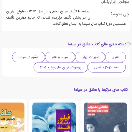
مجله‌ی ایران‌کتاب
مجموعۀ «فیلم به‌مثابۀ فلسفه» با تألیف صالح نجفی، در سال ۱۳۹۷ به‌عنوان برترین
چی بخونم؟
کتاب‌ها سال سینمای ایران در بخش تألیف برگزیده شدند، که جایزۀ بهترین تألیف
هشتمین دورۀ کتاب سال سینما به ایشان تعلق گرفت.
دسته بندی های کتاب عشق در سینما
هنری
ادبیات ایران
سینما و تئاتر
عشق در سینما
دهه 2020 میلادی
پرفروش ترین های چاپ 1404
کتاب های مرتبط با عشق در سینما