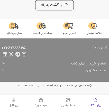
بازگشت به بالا
سلامت فیزیکی
تحویل سریع
پرداخت در 4 قسط
ارسال بین‌الملل
تماس با ما
021-62999935
راهنمای خرید از ایران کتاب
ثبت سفارش
شیوه پرداخت
خدمات مشتریان
تخفیف‌های خرید
شرایط ارسال سفارش
درباره ما
شرایط استفاده
حریم خصوصی
پیگیری سفارش
بازگرداندن سفارش
پرسش‌های متداول
© تمام حقوق این وب‌سایت برای فروشگاه آنلاین ایران کتاب محفوظ است.
سبد خرید
ایران کتاب
دسته‌بندی
سبد خرید
پروفایل