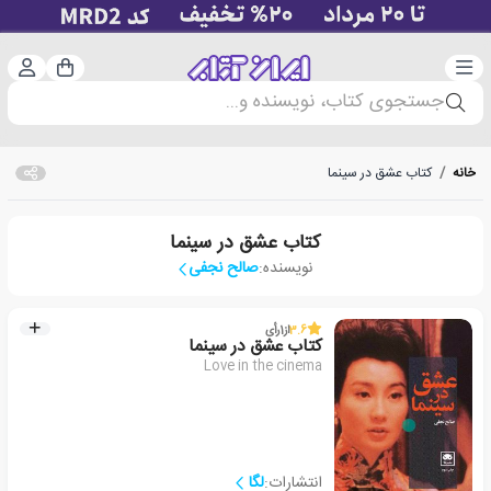
دسته‌بندی
ورود 
سبد خرید
جستجوی کتاب، نویسنده و...
خانه
/
کتاب عشق در سینما
کتاب عشق در سینما
نویسنده:
صالح نجفی
3.6
از
1
رأی
کتاب عشق در سینما
Love in the cinema
انتشارات:
لگا