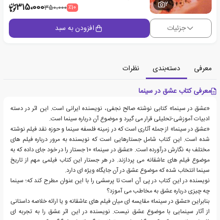
2
315،000
٪10
350،000
جزئیات
افزودن به سبد
معرفی
دسته‌بندی
نظرات
معرفی کتاب عشق در سینما
«عشق در سینما» کتابی نوشته صالح نجفی، نویسنده ایرانی است. این اثر در دسته
ادبیات آموزشی-تحلیلی قرار می گیرد و موضوع آن درباره سینما است.
«عشق در سینما» از جمله آثاری است که در زمینه فلسفه سینما و حوزه نقد فیلم نوشته
شده است. این کتاب شامل جستارهایی است که نویسنده به مرور درباره فیلم های
مختلف به نگارش درآورده است. «عشق در سینما» 10 جستار را در خود جای داده که به
موضوع فیلم های عاشقانه می پردازند. در هر جستار این کتاب فیلمی مهم از تاریخ
سینما انتخاب شده که موضوع عشق در آن جایگاه ویژه ای دارد.
نویسنده در این کتاب در پی آن است تا پرسشی را با این عنوان مطرح کند که؛ سینما
چه چیزی درباره عشق به مخاطب می آموزد؟
بنابراین «عشق در سینما» مقایسه ای میان فیلم های عاشقانه و یا ارائه خلاصه داستانی
از آثار سینمایی با موضوع عشق نیست. نویسنده در این اثر عشق را به تجربه ای