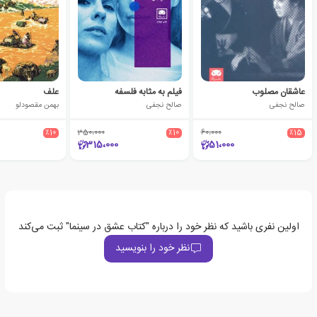
عاشقان مصلوب
فیلم به مثابه فلسفه
علف
صالح نجفی
صالح نجفی
بهمن مقصودلو
٪10
350،000
٪10
60،000
٪15
315،000
51،000
اولین نفری باشید که نظر خود را درباره "کتاب عشق در سینما" ثبت می‌کند
نظر خود را بنویسید