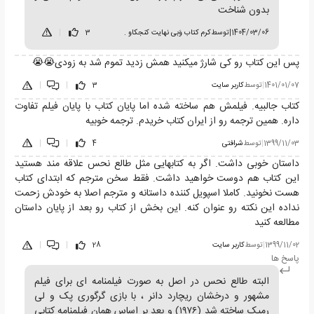
بدون شناخت
1404/03/06
|
توسط
کرم کتاب وَبی نهایت کنجکاو .
3
|
پس این کتاب رو کی شارژ میکنید همش زدید تموم شد به زودی😭😭
1401/01/07
|
توسط
کاربر سایت
3
|
|
کتاب جالبیه. فیلمش هم ساخته شده اما پایان کتاب با پایان فیلم تفاوت
داره. همین ترجمه رو از ایران کتاب خریدم. ترجمه خوبیه
1399/11/03
|
توسط
شرافتی
4
|
|
داستان خوبی داشت. اگر به کتابهایی مثل طالع نحس علاقه مند هستید
این کتاب هم دوست خواهید داشت. فقط سخن مترجم که ابتدای کتاب
هست نخونید. کاملا اسپویل کننده داستانه و مترجم اصلا به خودش زحمت
نداده این نکته رو عنوان کنه. این بخش از کتاب رو بعد از پایان داستان
مطالعه کنید
1399/11/02
|
توسط
کاربر سایت
28
|
|
پاسخ ها
البته طالع نحس در اصل به صورت فیلمنامه ای برای فیلم
مشهور و درخشان ریچارد دانر ، با بازی گرگوری پک و لی
رمیک ساخته شد (۱۹۷۶) و بعد بر اساس همان فیلمنامه کتابی