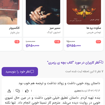
سکوت بره ها
مسیر سبز
کلکسیونر
توماس هریس
استیون کینگ
جان فاولز
٪5
1،000،000
٪15
950،000
٪10
850،000
855،000
نظر کاربران در مورد "کتاب بچه ی رزمری"
نظر خود را بنویسید
7
نظر تا این لحظه ثبت شده است
داستان روند خوبی داشت و زوائد نداشت و ترجمه هم خوب بود
1403/09/16
|
توسط
جعفری
1
|
|
بنده تهیه کردم. داستان تعلیق خیلی خوبی داشت و در عین حال تمپوی
خوبی در روایت دیده می‌شد. مترجم کار نسبتا خوبی انجام داد. تنها نکته