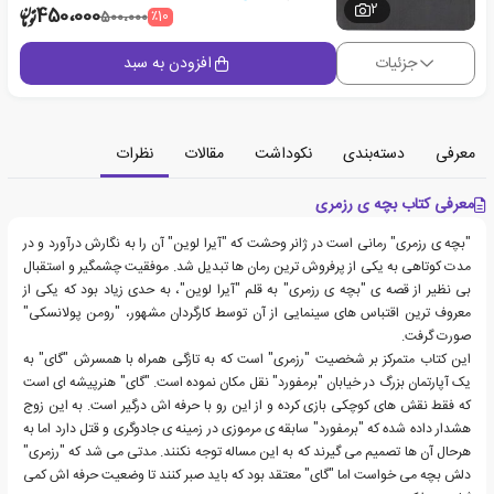
2
450،000
٪10
500،000
جزئیات
افزودن به سبد
معرفی
دسته‌بندی
نکوداشت
مقالات
نظرات
معرفی کتاب بچه ی رزمری
"بچه ی رزمری" رمانی است در ژانر وحشت که "آیرا لوین" آن را به نگارش درآورد و در
مدت کوتاهی به یکی از پرفروش ترین رمان ها تبدیل شد. موفقیت چشمگیر و استقبال
بی نظیر از قصه ی "بچه ی رزمری" به قلم "آیرا لوین"، به حدی زیاد بود که یکی از
معروف ترین اقتباس های سینمایی از آن توسط کارگردان مشهور، "رومن پولانسکی"
صورت گرفت.
این کتاب متمرکز بر شخصیت "رزمری" است که به تازگی همراه با همسرش "گای" به
یک آپارتمان بزرگ در خیابان "برمفورد" نقل مکان نموده است. "گای" هنرپیشه ای است
که فقط نقش های کوچکی بازی کرده و از این رو با حرفه اش درگیر است. به این زوج
هشدار داده شده که "برمفورد" سابقه ی مرموزی در زمینه ی جادوگری و قتل دارد اما به
هرحال آن ها تصمیم می گیرند که به این مساله توجه نکنند. مدتی می شد که "رزمری"
دلش بچه می خواست اما "گای" معتقد بود که باید صبر کنند تا وضعیت حرفه اش کمی