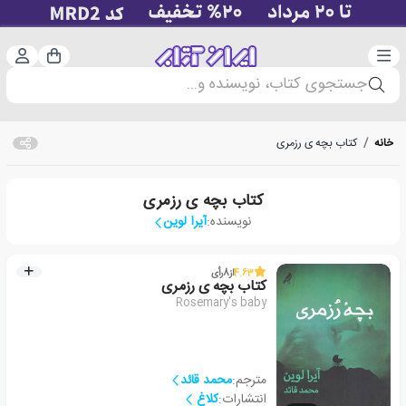
دسته‌بندی
ورود 
سبد خرید
جستجوی کتاب، نویسنده و...
خانه
/
کتاب بچه ی رزمری
کتاب بچه ی رزمری
نویسنده:
آیرا لوین
4.63
از
8
رأی
کتاب بچه ی رزمری
Rosemary's baby
مترجم:
محمد قائد
انتشارات:
کلاغ