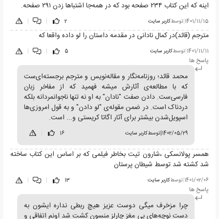
اینه که این کتاب ۲۳۴ صفحه بود که در همه‌جا اشتباها زدن ۲۹۱ صفحه.
1401/11/15
|
توسط
کاربر سایت
2
|
|
مترجم (قائد)در کمال نادانی در مقدمه داستان را لو داده واقعا که
1401/11/11
|
توسط
کاربر سایت
5
|
|
پاسخ ها
محمد قائد؛ روزنامه‌نگار و مقاله‌نویس و مترجم برجسته‌ای‌ست
که با مطالعه‌ی آثارش میشه فهمید که از مفاخر زبان
فارسی‌ست. دادن صفت "نادان" به او نه تنها ناجوانمردانه بلکه
دردناک است. در ضمن مقوله‌ی "لو دادن" و به قول امروزی‌ها
اسپویل‌شدن بیشتر برای آثار اگاتا کریستی و... است.
1402/05/29
|
توسط
کاربر سایت
16
|
همسر پولانسکی ،شارون تیت بخاطر فیلمی که بر اساس این کتاب ساخته
شد کشته شد توسط شیطان پرستان
1401/02/06
|
توسط
کاربر سایت
13
|
|
پاسخ ها
چرا مزخرف میگی دوست عزیز هیچ ربطی نداره ایشون به
دست نوچه‌های بی مغز چارلز منسون کشت شد اونم اتفاقی و