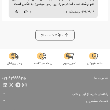
هم نوشته شد ، اما در مورد این رمان موضوع به عکس است.
1404/06/18
|
توسط
بابک . ه
2
|
بازگشت به بالا
سلامت فیزیکی
تحویل سریع
پرداخت در 4 قسط
ارسال بین‌الملل
تماس با ما
021-62999935
راهنمای خرید از ایران کتاب
ثبت سفارش
شیوه پرداخت
خدمات مشتریان
تخفیف‌های خرید
شرایط ارسال سفارش
درباره ما
شرایط استفاده
حریم خصوصی
پیگیری سفارش
بازگرداندن سفارش
پرسش‌های متداول