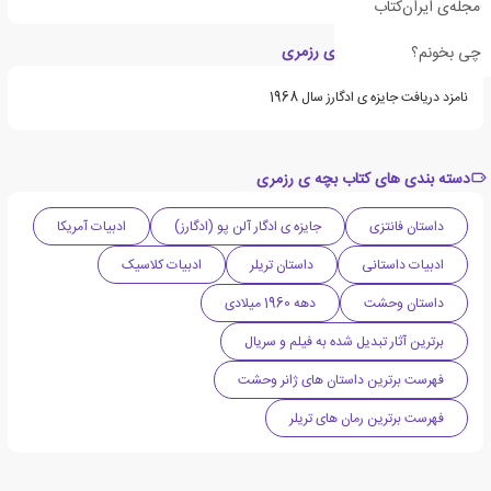
مجله‌ی ایران‌کتاب
ویژگی های کتاب بچه ی رزمری
چی بخونم؟
نامزد دریافت جایزه ی ادگارز سال 1968
دسته بندی های کتاب بچه ی رزمری
داستان فانتزی
جایزه ی ادگار آلن پو (ادگارز)
ادبیات آمریکا
ادبیات داستانی
داستان تریلر
ادبیات کلاسیک
داستان وحشت
دهه 1960 میلادی
برترین آثار تبدیل شده به فیلم و سریال
فهرست برترین داستان های ژانر وحشت
فهرست برترین رمان های تریلر