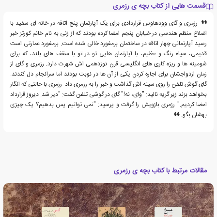
قسمت هایی از کتاب بچه ی رزمری
رزمری و گای وودهاوس قراردادی برای یک آپارتمان پنج اتاقه در خانه ای سفید با
اضلاع منظم هندسی در خیابان پنجم امضا کرده بودند که از زنی به نام خانم کورتز خبر
رسید آپارتمانی چهار اتاقه در ساختمان برمفورد خالی شده است. برمفورد عمارتی است
قدیمی، سیاه رنگ و عظیم، با آپارتمان هایی تو در تو با سقف های بلند، که برای
شومینه ها و ریزه کاری های انگلیسی قرن نوزدهمی اش شهرت دارد. رزمری و گای از
زمان ازدواجشان برای اجاره کردن یکی از آن ها در نوبت بودند اما سرانجام دل کندند.
گای گوش تلفن را روی سینه اش گذاشت و خبر را به رزمری داد. رزمری با حالتی که انگار
بخواهد بزند زیر گریه نالید: "وای، نه!" گای در گوشی تلفن گفت: "دیر شد. دیروز قرارداد
امضا کردیم." رزمری بازویش را گرفت و پرسید: "نمی توانیم پس بدهیم؟ یک چیزی
بهشان بگو.
مقالات مرتبط با کتاب بچه ی رزمری