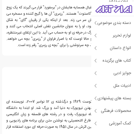
ثبات پیدا کند.
آن ها خیلی زود مورد استقبال همسایه هایشان در "برمفورد" قرار می گیرند که یک زوج
میانسال با نام آقا و خانم "کاستوت" هستند. "رزمری" آن ها را گیج کننده و مسخره می
یابد اما "گای"مرتب به آنان سر می زند. بعد از اینکه یکی از رقیبان "گای" به شکل
دسته بندی موضوعی
عجیبی دچار حادثه می شود، او را به عنوان جانشین نقش اصلی انتخاب می کنند و
این اتفاق یک پیشرفت بزرگ در حرفه ی او به حساب می آید. با این ارتقای غیرمنتظره،
لوازم تحریر
نظر او نیز تغییر می کند و حالا اوست که با اصرار فراوان از "رزمری" بچه می خواهد.
اینک باید دید "آیرا لوین"، چه سرنوشتی را برای "بچه ی رزمری" رقم زده است.
انواع داستان
کتاب های برگزیده
درباره آیرا لوین
جوایز ادبی
ادبیات ملل
بسته های پیشنهادی
آیرا لوین، زاده ی 27 آگوست 1929 و درگذشته ی 12 نوامبر 2007، نویسنده ای
آمریکایی بود. لوین در منهتن نیویورک به دنیا آمد و بزرگ شد. او ابتدا به دانشگاه
محصولات فرهنگی
دریک و سپس به دانشگاه نیویورک رفت و در رشته های فلسفه و زبان انگلیسی
تحصیل کرد. لوین پس از فارغ التحصیلی به نوشتن متن برای برنامه های رادیویی و
کمک آموزشی
تلویزیونی روی آورد و اولین اثرش در سال 1951 به صورت حرفه ای مورد استفاده قرار
گرفت.