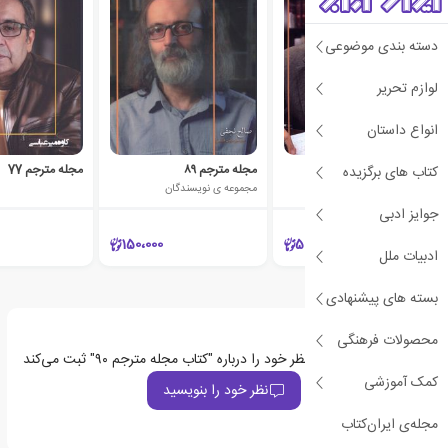
دسته بندی موضوعی
لوازم تحریر
انواع داستان
مجله مترجم 80
مجله مترجم ۸۹
مجله مترجم 77
کتاب های برگزیده
مجموعه ی نویسندگان
جوایز ادبی
150،000
50،000
ادبیات ملل
بسته های پیشنهادی
محصولات فرهنگی
اولین نفری باشید که نظر خود را درباره "کتاب مجله مترجم ۹۰" ثبت می‌کند
کمک آموزشی
نظر خود را بنویسید
مجله‌ی ایران‌کتاب