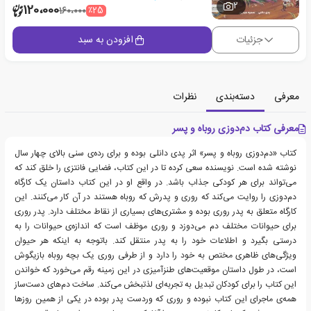
2
120،000
٪25
160،000
جزئیات
افزودن به سبد
معرفی
دسته‌بندی
نظرات
معرفی کتاب دم‌دوزی روباه و پسر
کتاب «دم‌دوزی روباه و پسر» اثر پدی دانلی بوده و برای رده‌ی سنی بالای چهار سال
نوشته شده است. نویسنده سعی کرده تا در این کتاب، فضایی فانتزی را خلق کند که
می‌تواند برای هر کودکی جذاب باشد. در واقع او در این کتاب داستان یک کارگاه
دم‌دوزی را روایت می‌کند که روری و پدرش که روباه هستند در آن کار می‌کنند. این
کارگاه متعلق به پدر روری بوده و مشتری‌های بسیاری از نقاط مختلف دارد. پدر روری
برای حیوانات مختلف دم می‌دوزد و روری موظف است که اندازه‌ی حیوانات را به
درستی بگیرد و اطلاعات خود را به پدر منتقل کند. باتوجه به اینکه هر حیوان
ویژگی‌های ظاهری مختص به خود را دارد و از طرفی روری یک بچه روباه بازیگوش
است، در طول داستان موقعیت‌های طنزآمیزی در این زمینه رقم می‌خورد که خواندن
این کتاب را برای کودکان تبدیل به تجربه‌ای لذتبخش می‌کند. ساخت دم‌های دست‌ساز
همه‌ی ماجرای این کتاب نبوده و روری که وردست پدر بوده در یکی از همین روزها