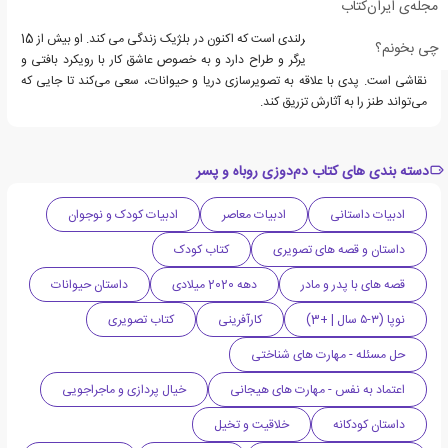
مجله‌ی ایران‌کتاب
پدی دانلی یک تصویرگر ایرلندی است که اکنون در بلژیک زندگی می کند. او بیش از 15
چی بخونم؟
سال تجربه به عنوان تصویرگر و طراح دارد و به خصوص عاشق کار با رویکرد بافتی و
نقاشی است. پدی با علاقه به تصویرسازی دریا و حیوانات، سعی می‌کند تا جایی که
می‌تواند طنز را به آثارش تزریق کند.
دسته بندی های کتاب دم‌دوزی روباه و پسر
ادبیات داستانی
ادبیات معاصر
ادبیات کودک و نوجوان
داستان و قصه های تصویری
کتاب کودک
قصه های با پدر و مادر
دهه 2020 میلادی
داستان حیوانات
نوپا (۳-۵ سال | +3)
کارآفرینی
کتاب تصویری
حل مسئله - مهارت های شناختی
اعتماد به نفس - مهارت های هیجانی
خیال پردازی و ماجراجویی
داستان کودکانه
خلاقیت و تخیل