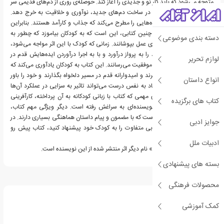
متوجه می‌شود که باید کار نو و جدیدی را آغاز کند. حوصله‌ی روری از دم‌های قدیمی سر
رفته و او تصمیم گرفته تا در ساخت دم‌های جدید، نوآوری و خلاقیت به خرج دهد.
روری در ادامه نکات و ایده‌هایی را مطرح می‌کند که جذاب و کارآمد هستند. بنابراین
هدف نویسنده از نگارش چنین کتابی، این است که به کودکان بیاموزد که چطور به
دسته بندی موضوعی
ایده‌های ذهنی خود جامه‌ی عمل بپوشانند. زمانی که کودک با این اثر مواجه می‌شود،
می‌تواند قوه‌ی تخیل خود را به پرواز درآورد و با به اجرا درآوردن ایده‌هایش قدم در
لوازم تحریر
مسیری بگذارد که او را به موفقیت می‌رسانند. این کتاب به کودکان یادآوری می‌کند که
خلاقیت خود را به کار بگیرند و امیدوارانه قدم در مسیر دلخواه بگذارند و خود را باور
انواع داستان
داشته باشند؛ چرا که اعتماد به نفس درست می‌تواند تاثیر به سزایی در عملکرد آن‌ها
داشته باشد. دیگر مقوله‌ی مهمی که کتاب با زبانی کودکانه به آن پرداخته، کارآفرینی
کتاب های برگزیده
بوده که تا به حال کمتر نویسنده‌ای به سراغش رفته است. دیگر ویژگی مهم کتاب،
تصاویر نو و خلاقانه‌ی آن است که با مضمون و پیام داستان هماهنگی بسیاری دارند. در
جوایز ادبی
نتیجه اگر می‌خواهید کتابی متفاوت را به کودک خود پیشنهاد کنید، کتاب پیش رو
گزینه‌ی مناسبی است.
ادبیات ملل
«دودوها منقرض نشده‌اند» نام دیگر اثر منتشر شده از این نویسنده است.
بسته های پیشنهادی
درباره پدی دانلی
محصولات فرهنگی
کمک آموزشی