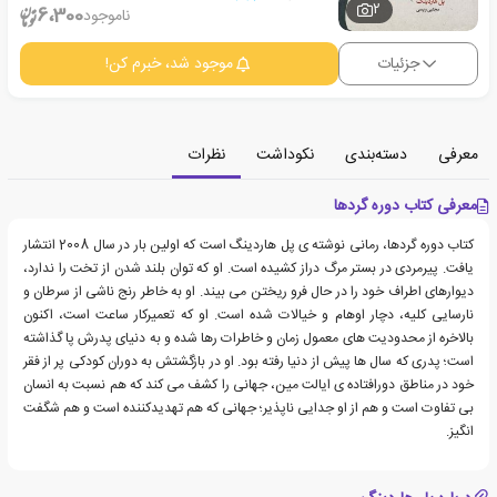
2
6،300
ناموجود
جزئیات
موجود شد، خبرم کن!
معرفی
دسته‌بندی
نکوداشت
نظرات
معرفی کتاب دوره گردها
کتاب دوره گردها، رمانی نوشته ی پل هاردینگ است که اولین بار در سال 2008 انتشار
یافت. پیرمردی در بستر مرگ دراز کشیده است. او که توان بلند شدن از تخت را ندارد،
دیوارهای اطراف خود را در حال فرو ریختن می بیند. او به خاطر رنج ناشی از سرطان و
نارسایی کلیه، دچار اوهام و خیالات شده است. او که تعمیرکار ساعت است، اکنون
بالاخره از محدودیت های معمول زمان و خاطرات رها شده و به دنیای پدرش پا گذاشته
است؛ پدری که سال ها پیش از دنیا رفته بود. او در بازگشتش به دوران کودکی پر از فقر
خود در مناطق دورافتاده ی ایالت مین، جهانی را کشف می کند که هم نسبت به انسان
بی تفاوت است و هم از او جدایی ناپذیر؛ جهانی که هم تهدیدکننده است و هم شگفت
انگیز.