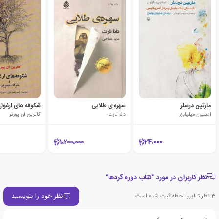
مارتین درسلر
سهره ی طلایی
استیون میلهاوزر
دانا تارت
کاترین آن پورتر
1،200،000
24،000
نظر کاربران در مورد "کتاب دوره گردها"
نظر خود را بنویسید
3
نظر تا این لحظه ثبت شده است