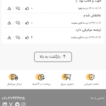
خوب و جالب بود :)
1401/07/09
|
توسط
زهرا
0
|
|
عاشقش شدم
1399/10/16
|
توسط
کاربر سایت
0
|
|
ترجمه مزخرفی دارد
1399/06/14
|
توسط
کاربر سایت
4
|
|
بازگشت به بالا
سلامت فیزیکی
تحویل سریع
پرداخت در 4 قسط
ارسال بین‌الملل
تماس با ما
021-62999935