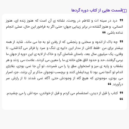
قسمت هایی از کتاب دوره گردها
درد در سینه ات و تلاطم در روحت، نشانه ی آن است که هنوز زنده ای، هنوز
انسانی، و هنوز گشاده در برابر زیبایی جهان؛ حتی اگر به فراخور این حال، عملی انجام
نداده باشی.
چه باک از اندوه و سختی و رنجشی که از رفتن تو به جا می ماند، شاید از همه
بیشتر برای من -فقط کاش از مدار این دایره ی تنگ و سرد پا فراتر می گذاشتی، تا
وقتی، یک میلیون سال بعد، باستان شناسان گرد و خاک از لایه ی این دوره از جهان ما
برمی گرفتند، حد و حدود اتاق های خانه ی ما را معین می کردند، علامت می زدند و هر
بشقاب و پایه ی میز و استخوان ساق پا را می شمردند، تو آن جا نمی بودی، بقایای
اندام تو آنجا نمی بود تا پیدایشان کنند و برچسب نوجوان مذکر بر آن بزنند، جزء اسرار
می بودی، موجودی که هیچ گاه از وجودش حتی آگاه نمی شدند تا از رازش سر
درآورند.
کتاب را قبل از دیدن، استشمام می کردم و قبل از خواندن، مزه اش را می چشیدم.