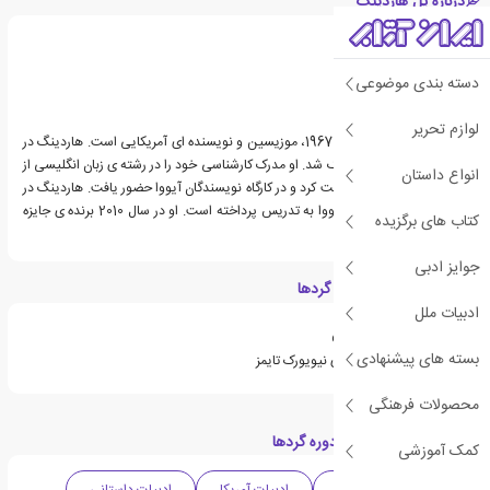
درباره پل هاردینگ
دسته بندی موضوعی
لوازم تحریر
پل هاردینگ، زاده ی سال 1967، موزیسین و نویسنده ای آمریکایی است. هاردینگ در
ساحل شمالی بوستون بزرگ شد. او مدرک کارشناسی خود را در رشته ی زبان انگلیسی از
انواع داستان
دانشگاه ماساچوست دریافت کرد و در کارگاه نویسندگان آیووا حضور یافت. هاردینگ در
دانشگاه های هاروارد و آیووا به تدریس پرداخته است. او در سال 2010 برنده ی جایزه
کتاب های برگزیده
ی پولیتزر داستان شد.
جوایز ادبی
ویژگی های کتاب دوره گردها
ادبیات ملل
برنده جایزه پولیتزر داستان
بسته های پیشنهادی
از پرفروش ترین کتاب های نیویورک تایمز
محصولات فرهنگی
دسته بندی های کتاب دوره گردها
کمک آموزشی
جایزه پولیتزر داستان
ادبیات آمریکا
ادبیات داستانی