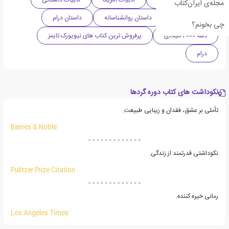
مجله‌ی ایران‌کتاب
ادبیات معاصر
داستان روانشناسانه
داستان درام
چی بخونم؟
دهه 2000 میلادی
پرفروش ترین کتاب های نیویورک تایمز
درام
نکوداشت های کتاب دوره گردها
تأملی بر عشق، فقدان و زیبایی طبیعت.
Barnes & Noble
نکوداشتی قدرتمند از زندگی.
Pulitzer Prize Citation
رمانی خیره کننده.
Los Angeles Times