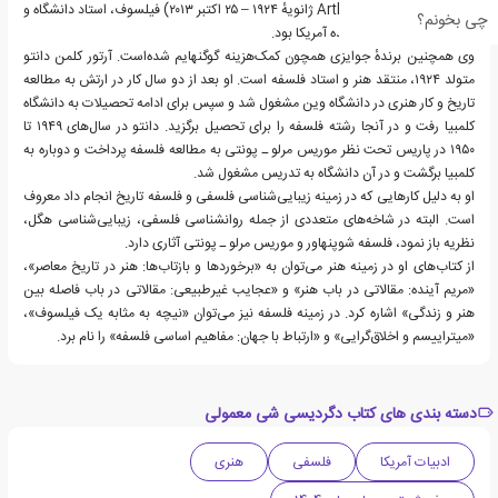
آرتور دانتو (Arthur Danto‎; ۱ ژانویهٔ ۱۹۲۴ – ۲۵ اکتبر ۲۰۱۳) فیلسوف، استاد دانشگاه و
چی بخونم؟
نویسنده اهل ایالات متحده آمریکا بود.
وی همچنین برندهٔ جوایزی همچون کمک‌هزینه گوگنهایم شده‌است. آرتور کلمن دانتو
متولد ۱۹۲۴، منتقد هنر و استاد فلسفه است. او بعد از دو سال کار در ارتش به مطالعه
تاریخ و کار هنری در دانشگاه وین مشغول شد و سپس برای ادامه تحصیلات به دانشگاه
کلمبیا رفت و در آنجا رشته فلسفه را برای تحصیل برگزید. دانتو در سال‌های ۱۹۴۹ تا
۱۹۵۰ در پاریس تحت نظر موریس مرلو ـ پونتی به مطالعه فلسفه پرداخت و دوباره به
کلمبیا برگشت و در آن دانشگاه به تدریس مشغول شد.
او به دلیل کارهایی که در زمینه زیبایی‌شناسی فلسفی و فلسفه تاریخ انجام داد معروف
است. البته در شاخه‌های متعددی از جمله روانشناسی فلسفی، زیبایی‌شناسی هگل،
نظریه باز نمود، فلسفه شوپنهاور و موریس مرلو ـ پونتی آثاری دارد.
از کتاب‌های او در زمینه هنر می‌توان به «برخوردها و بازتاب‌ها: هنر در تاریخ معاصر»،
«مریم آینده: مقالاتی در باب هنر» و «عجایب غیرطبیعی: مقالاتی در باب فاصله بین
هنر و زندگی» اشاره کرد. در زمینه فلسفه نیز می‌توان «نیچه به مثابه یک فیلسوف»،
«میتراییسم و اخلاق‌گرایی» و «ارتباط با جهان: مفاهیم اساسی فلسفه» را نام برد.
دسته بندی های کتاب دگردیسی شی معمولی
ادبیات آمریکا
فلسفی
هنری