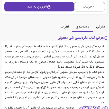
جزئیات
افزودن به سبد
معرفی
دسته‌بندی
نظرات
معرفی کتاب دگردیسی شی معمولی
کتاب «دگردیسی شیء معمولی» اثر آرتور کلمن دانتو، فیلسوف برجسته‌ی هنر در آمریکا
در سال ۱۹۸۱ منتشر شد و به‌سرعت به یکی از منابع بنیادی در فلسفه‌ی هنر معاصر
تبدیل گردید. دانتو در این کتاب به پرسشی اساسی پاسخ می‌دهد: چه چیزی سبب
می‌شود یک شیء کاملا معمولی، مانند جعبه‌ی صابون یا یک وسیله‌ی روزمره، در
زمینه‌ای دیگر به «اثر هنری» تبدیل شود؟
دانتو کتاب را با بررسی نمونه‌ی مشهور آثار اندی وارهول آغاز می‌کند. او جعبه‌های بریلو
را مثال می‌زند؛ آثاری که از نظر ظاهری هیچ تفاوتی با جعبه‌های موجود در فروشگاه
ندارند، اما در فضای گالری به عنوان اثر هنری معرفی می‌شوند. این پرسش که چه
تفاوتی میان این دو موقعیت وجود دارد، محور شکل‌گیری نظریه‌ی دانتو است. به باور
او، درک یک شیء به عنوان اثر هنری نیازمند چیزی فراتر از مشاهده‌ی حسی است و
بدون دسترسی به نظریه‌ی هنر و دانش تاریخ هنر نمی‌توان چنین تمایزی را تشخیص
داد.
فصل‌های میانی کتاب به توضیح ساختاری می‌پردازند که دانتو آن را «فضای نظری»