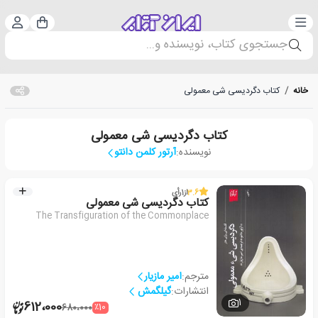
دسته‌بندی
ورود 
سبد خرید
جستجوی کتاب، نویسنده و...
خانه
/
کتاب دگردیسی شی معمولی
کتاب دگردیسی شی معمولی
نویسنده:
آرتور کلمن دانتو
3.6
از
1
رأی
کتاب دگردیسی شی معمولی
The Transfiguration of the Commonplace
مترجم:
امیر مازیار
انتشارات:
گیلگمش
1
612،000
٪10
680،000