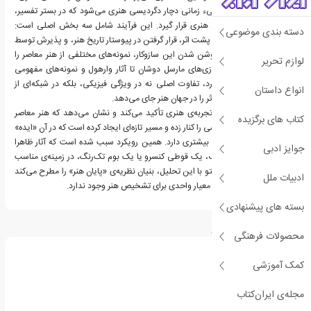
می‌نامد. از دید او یک شیء زمانی دچار دگردیسی هنری می‌شود که در بستر تفسیر،
زمینه‌ی تاریخی و گفتمان هنری قرار گیرد. این فرآیند شامل سه بخش اصلی است:
دسته بندی موضوعی
وجود یک نظریه یا ایده‌ی پشت اثر، قرار گرفتن در پیوستار تاریخ هنر، و پذیرش توسط
جامعه‌ی هنری. او برای روشن شدن این سازوکار، نمونه‌های مختلفی از هنر معاصر را
لوازم تحریر
تحلیل می‌کند؛ از آماده‌سازی‌های مارسل دوشان تا آثار وارهول و نمونه‌های مفهومی
متأخر. در همه‌ی این موارد، تفاوت اصلی نه در ویژگی فیزیکی، بلکه در شبکه‌ای از
انواع داستان
معانی و تفسیرهاست که اثر را در جهان هنر جای می‌دهد.
دانتو به نقش تفسیر در تجربه‌ی هنری تأکید می‌کند و نشان می‌دهد که هنر معاصر
کتاب های برگزیده
مرزهای سنتی زیبایی‌شناسی را کنار زده و مسیر تازه‌ای ایجاد کرده است که در آن «ایده»
نسبت به «ظاهر» اهمیت بیشتری دارد. همین رویکرد سبب شده است که آثار ظاهرا
جوایز ادبی
ساده، مانند یک تختخواب، یک قوطی کنسرو یا یک بوم تک‌رنگ، در زمینه‌ی مناسب
ارزش هنری پیدا کنند. دانتو با این تحلیل، بنیان نظریه‌ی «پایان هنر» را مطرح می‌کند
ادبیات ملل
و توضیح می‌دهد که دیگر معیار واحدی برای تشخیص هنر وجود ندارد.
بسته های پیشنهادی
درباره آرتور کلمن دانتو
محصولات فرهنگی
کمک آموزشی
مجله‌ی ایران‌کتاب