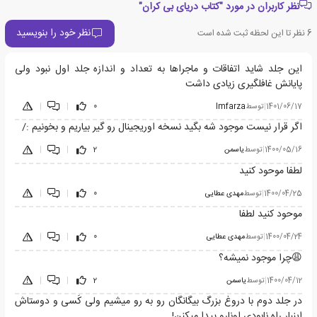
نظر کاربران در مورد "کتاب دریای بی کران"
نظر خود را بنویسید
6
نظر تا این لحظه ثبت شده است
این جلد شاید اتفاقات و ماجراها به تعداد و اندازه جلد اول نبود ولی
پایانش غافلگیری زیادی داشت
1401/06/17
|
توسط
Imfarza
0
|
|
اگر قرار نیست موجود شه بگید نسخه اوریجینال رو گیر بیاریم و بخونیم :/
1400/05/16
|
توسط
یاسمن
2
|
|
لطفا موحود کنید
1400/04/25
|
توسط
مهدی عطایی
0
|
|
موحود کنید لطفا
1400/04/24
|
توسط
مهدی عطایی
0
|
|
😩چرا موجود نمیشه؟
1400/04/12
|
توسط
یاسمن
2
|
|
در جلد دوم با دروغ بزرگ بیگانگان رو به رو میشیم ولی کَسی و دوستاش
اینبار راه نابودی اونارو پیدا میکنن!