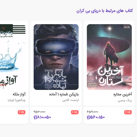
کتاب های مرتبط با دریای بی کران
آخرین ستاره
بازیکن شماره 1 آماده
آواز ملکه
ریک ینسی
ارنست کلاین
ویکتوریا اویارد
٪15
953،000
٪15
659،000
٪15
810،050
560،150