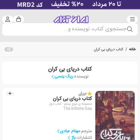
دسته‌بندی
ورود 
سبد خرید
جستجوی کتاب، نویسنده و...
خانه
/
کتاب دریای بی کران
کتاب دریای بی کران
نویسنده:
ریک ینسی
3
از
1
رأی
کتاب دریای بی کران
مجموعه ی موج پنجم - کتاب دوم
The Infinite Sea
مترجم:
مهنام عبادی
انتشارات:
باژ