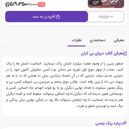
2
519،350
٪15
611،000
جزئیات
افزودن به سبد
معرفی
دسته‌بندی
نظرات
معرفی کتاب دریای بی کران
چطور زمین را از وجود هفت میلیارد انسان پاک میسازید. انسانیت انسان ها را پاک
کنید. نجات از چهار موج اول تقریبا غیر ممکن بو.د.کسی سالیوان اکنون خود را در
دنیایی جدید میابد دنیایی که در آن اعتماد بنیادین میان ما همانی که ما را به هم
پیوند می داد از بین رفته است. وقتی موج پنجم بر سرزمین می خروشد کسی بن و
رینگر مجبور میشوند با هدف نهایی دیگران رو به رو شوند انهدام نژاد انسانی. کسی و
دوستانش هنوز ندیده اند که دیگران تا چه اعماقی میتوانند سقوط کنند و البته دیگران
هم ندیده اند انسانیت تا چه ارتفاعی میتواند بالا رود در جنگی نهایی میان زندگی و
مرگ امید و نومیدی عشق و نفرت.
درباره ریک ینسی