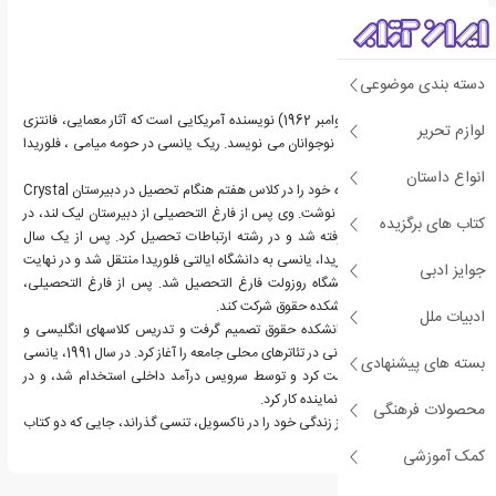
دسته بندی موضوعی
ریچارد یانسی (متولد 4 نوامبر 1962) نویسنده آمریکایی است که آثار معمایی، فانتزی
لوازم تحریر
و علمی تخیلی را با هدف نوجوانان می نویسد. ریک یانسی در حومه میامی ، فلوریدا
متولد شد.
انواع داستان
یانسی اولین داستان کوتاه خود را در کلاس هفتم هنگام تحصیل در دبیرستان Crystal
Lake Junior در فلوریدا نوشت. وی پس از فارغ التحصیلی از دبیرستان لیک لند، در
کتاب های برگزیده
کالج جنوبی فلوریدا پذیرفته شد و در رشته ارتباطات تحصیل کرد. پس از یک سال
اقامت در کالج جنوبی فلوریدا، یانسی به دانشگاه ایالتی فلوریدا منتقل شد و در نهایت
جوایز ادبی
با مدرک کارشناسی از دانشگاه روزولت فارغ التحصیل شد. پس از فارغ التحصیلی،
یانسی قصد داشت در دانشکده حقوق شرکت کند.
ادبیات ملل
سرانجام، یانسی بجای دانشکده حقوق تصمیم گرفت و تدریس کلاسهای انگلیسی و
همچنین بازیگری و کارگردانی در تئاترهای محلی جامعه را آغاز کرد. در سال 1991، یانسی
بسته های پیشنهادی
برای شغل دولتی درخواست کرد و توسط سرویس درآمد داخلی استخدام شد، و در
آنجا دوازده سال به عنوان نماینده کار کرد.
محصولات فرهنگی
یانسی همچنین 10 سال از زندگی خود را در ناکسویل، تنسی گذراند، جایی که دو کتاب
از او تنظیم شده است.
کمک آموزشی