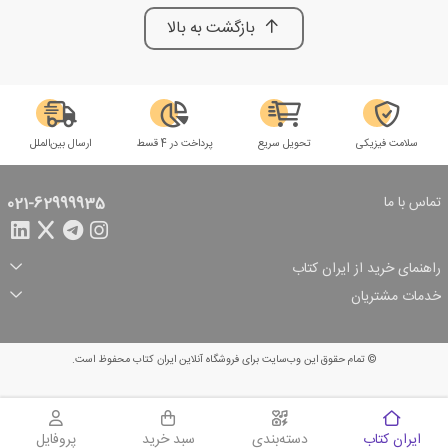
بازگشت به بالا
سلامت فیزیکی
تحویل سریع
پرداخت در 4 قسط
ارسال بین‌الملل
تماس با ما
021-62999935
راهنمای خرید از ایران کتاب
ثبت سفارش
شیوه پرداخت
خدمات مشتریان
تخفیف‌های خرید
شرایط ارسال سفارش
درباره ما
شرایط استفاده
حریم خصوصی
پیگیری سفارش
بازگرداندن سفارش
پرسش‌های متداول
© تمام حقوق این وب‌سایت برای فروشگاه آنلاین ایران کتاب محفوظ است.
سبد خرید
ایران کتاب
دسته‌بندی
سبد خرید
پروفایل