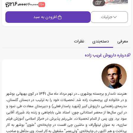
2
216،000
٪10
240،000
جزئیات
افزودن به سبد
معرفی
دسته‌بندی
نظرات
درباره داریوش غریب زاده
هنرمند نامدار و برجسته‌ بوشهری ـ در نهم مرداد ماه سال 1341 در کوی بهبهانی بوشهر
و در خانواده ای پرجمعیت زاده شد. تحصیلات خود را به ترتیب در دبستان گلستان،
مدرسه‌ی راهنمایی داریوش کبیر (شهید پاسدار فعلی) و دبیرستان سعادت طی نمود و
در این سال‌ها از محضر استادانی چون: استاد علی باباچاهی و زنده یاد شیرزاد آقایی
سود برد. وی پس از اتمام تحصیلات، علی‌رغم پذیرش در «مرکز اسلامی آموزش فیلم
سازی»، به عنوان لیتوگراف و ماشین چی افست در چاپخانه‌ی "علوی" بوشهر به کار
پرداخت و هم اکنون در چاپخانه‌ی "ولی‌عصر" مشغول به کار است. وی متأهل و صاحب