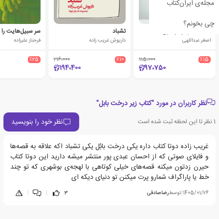
مجله‌ی ایران‌کتاب
چی بخونم؟
هاملت در نم نم باران
تشباد
سر سبیل‌هایت را 
اصغر عبداللهی
داریوش غریب زاده
فرحناز علیزاده
٪25
216،000
٪10
115،000
٪15
194،400
97،750
نظر کاربران در مورد "کتاب زیر درخت بابل"
نظر خود را بنویسید
1
نظر تا این لحظه ثبت شده است
غریب زاده دوتا کتاب داره یکی درخت بابُل یکی تشباد اکه علاقه به قصه‌ها
و فایلای صوتی که از احسان عبدی پور منتشر میشه دارید این دوتا کتاب
حیرن زدتون میکنه قصه‌های خیلی کوتاهی با لهجه‌ی بوشهری که تو چند
خط یا پاراگراف شمارو پرت میکنن تو دنیای دیکه ای
1405/01/26
|
توسط
رضاصادقی
3
|
|