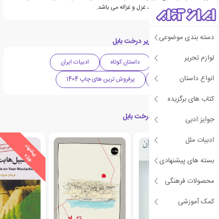
سه فرزند به نام های امین، غزل و غزاله می باشد.
دسته بندی موضوعی
دسته بندی های کتاب زیر درخت بابل
لوازم تحریر
ادبیات داستانی
داستان کوتاه
ادبیات ایران
انواع داستان
دهه 2020 میلادی
پرفروش ترین های چاپ 1404
کتاب های برگزیده
کتاب های مرتبط با زیر درخت بابل
جوایز ادبی
ادبیات ملل
ی
ش
ن
ه
ا
د
و
ی
ژ
پ
ه
بسته های پیشنهادی
محصولات فرهنگی
کمک آموزشی