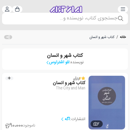
دسته‌بندی
ورود 
سبد خرید
جستجوی کتاب، نویسنده و...
خانه
/
کتاب شهر و انسان
کتاب شهر و انسان
نویسنده:
لئو اشتراوس
4
از
1
رأی
کتاب شهر و انسان
The City and Man
انتشارات:
آگه
2
90،000
ناموجود