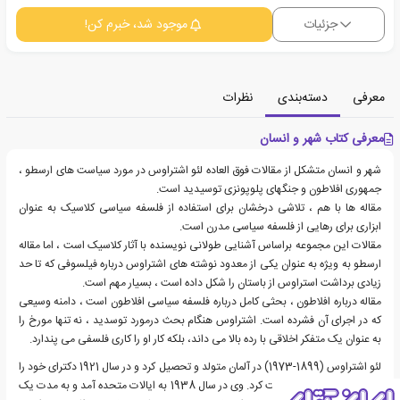
جزئیات
موجود شد، خبرم کن!
معرفی
دسته‌بندی
نظرات
معرفی کتاب شهر و انسان
شهر و انسان متشکل از مقالات فوق العاده لئو اشتراوس در مورد سیاست های ارسطو ،
جمهوری افلاطون و جنگهای پلوپونزی توسیدید است.
مقاله ها با هم ، تلاشی درخشان برای استفاده از فلسفه سیاسی کلاسیک به عنوان
ابزاری برای رهایی از فلسفه سیاسی مدرن است.
مقالات این مجموعه براساس آشنایی طولانی نویسنده با آثار کلاسیک است ، اما مقاله
ارسطو به ویژه به عنوان یکی از معدود نوشته های اشتراوس درباره فیلسوفی که تا حد
زیادی برداشت استراوس از باستان را شکل داده است ، بسیار مهم است.
مقاله درباره افلاطون ، بحثی کامل درباره فلسفه سیاسی افلاطون است ، دامنه وسیعی
که در اجرای آن فشرده است. اشتراوس هنگام بحث درمورد توسدید ، نه تنها مورخ را
به عنوان یک متفکر اخلاقی با رده بالا می داند، بلکه کار او را کاری فلسفی می پندارد.
لئو اشتراوس (1899-1973) در آلمان متولد و تحصیل کرد و در سال 1921 دکترای خود را
از دانشگاه هامبورگ دریافت کرد. وی در سال 1938 به ایالات متحده آمد و به مدت یک