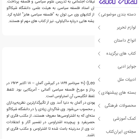
دهه در مدرسه جدید تحقیقات اجتماعی به تدریس علوم سیاسی و فلسفه پرداخت.
وی در سال 1949 به عنوان استاد فلسفه سیاسی به هیئت علمی دانشگاه شیکاگو
دسته بندی موضوعی
پیوست. از جمله بسیاری از کتابهای وی می توان به "فلسفه سیاسی هابز" اشاره کرد.
حق طبیعی و تاریخ ؛ و اندیشه هایی درباره ماکیاولی، نیز از کتاب های مهم او هستند.
لوازم تحریر
انواع داستان
درباره لئو اشتراوس
کتاب های برگزیده
جوایز ادبی
ادبیات ملل
لئو اشتراوس (Leo Strauss)‏ (۲۰ سپتامبر ۱۸۹۹ در کیرشن آلمان – ۱۸ اکتبر ۱۹۷۳ در
آناپولیس آمریکا) نظریه‌پرداز و مورخِ فلسفه سیاسی آلمانی - آمریکایی بود. تلفظ
بسته های پیشنهادی
آلمانی نام او اشتراوس و تلفظ انگلیسی آن استراوس است.
اشتراوس در خانواده‌ای یهودی در آلمان به دنیا آمد. وی از تأثیرگذارترین نظریه‌پردازان
محصولات فرهنگی
فلسفه سیاسی قرن بیستم محسوب می‌شود. وی شاگردان زیادی را در دانشگاه شیکاگو
تربیت کرد و محققان برجسته‌ای که به اشتراوسی‌ها معروف هستند، از مکتب فکری او
کمک آموزشی
پیروی می‌کنند. روش منحصربفرد و پیچیده اشتراوس در تفسیر آثار و اعتقادات
نویسندگان بزرگ و انتقادات وی از مدرنیته باعث شده تا اشتراوس و مکتب فکری او
مجله‌ی ایران‌کتاب
مخالفان زیادی نیز داشته باشند.