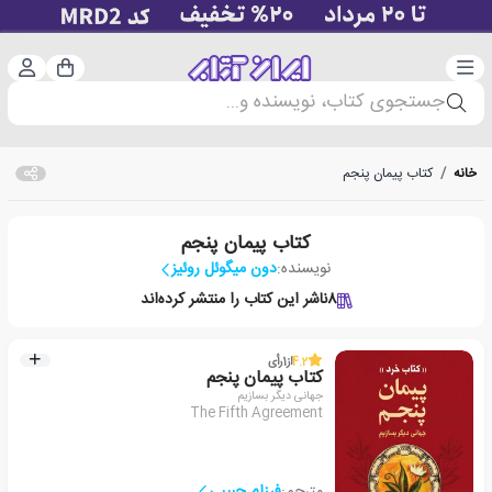
دسته‌بندی
ورود 
سبد خرید
جستجوی کتاب، نویسنده و...
خانه
/
کتاب پیمان پنجم
کتاب پیمان پنجم
نویسنده:
دون میگوئل روئیز
8
ناشر این کتاب را منتشر کرده‌اند
4.2
از
1
رأی
کتاب پیمان پنجم
جهانی دیگر بسازیم
The Fifth Agreement
مترجم:
فرزام حبیبی