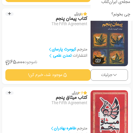
مجله‌ی ایران‌کتاب
چی بخونم؟
5
از
1
رأی
کتاب پیمان پنجم
The Fifth Agreement
مترجم:
کیومرث پارسای
انتشارات:
تمدن علمی
1
65،000
ناموجود
جزئیات
موجود شد، خبرم کن!
3.4
از
1
رأی
کتاب میثاق پنجم
The Fifth Agreement
مترجم:
طاهره بهادران