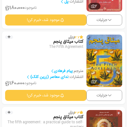
انتشارات:
پل
2
180،000
ناموجود
جزئیات
موجود شد، خبرم کن!
3.7
از
1
رأی
کتاب میثاق پنجم
The Fifth Agreement
مترجم:
پیام فرهادی
انتشارات:
ندای معاصر (زرین کلک)
2
160،000
ناموجود
جزئیات
موجود شد، خبرم کن!
3.3
از
1
رأی
کتاب میثاق پنجم
The fifth agreement : a practical guide to self-
mastery