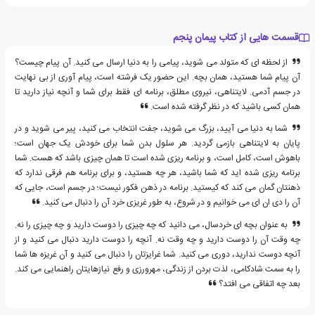
قسمت هایی از کتاب پیمان پنجم
از لحظه ای که متولد می شوید، پیامی را به دنیا ارسال می کنید. آن پیام چیست؟
آن پیام شما هستید، همان بچه. این حضور یک فرشته است، پیام آوری از بی نهایت
در جسم آدمی. لایتناهی، نیروی مطلق، برنامه ای فقط برای شما و آنچه نیاز دارید تا
همان کسی باشید که در نظر گرفته شده است.
شما به دنیا می آیید، بزرگ می شوید، جفت انتخاب می کنید، پیر می شوید و در
پایان به لایتناهی بازمی گردید. هر سلول بدن شما برای خودش یک جهان است؛
باهوش است، کامل است، و برنامه ریزی شده است تا همان چیزی باشد که هست. شما
برنامه ریزی شده اید که شما باشید، هر چه هستید، و برای برنامه هم فرقی ندارد که
ذهنتان گمان می کند که کیستید. برنامه در ذهن فکور نیست؛ در جسم است، جایی که
آن را دی ان ای می خوانیم و در شروع، به طور غریزی خرد آن را دنبال می کنید.
به عنوان بچه ای خردسال، می دانید که چه چیزی را دوست دارید و چه چیزی را نه.
چه وقت آن را دوست دارید و چه وقت نه. آنچه را دوست دارید دنبال می کنید و از
آنچه دوست ندارید، دوری می کنید. شما غرایزتان را دنبال می کنید و آن غریزه ها شما
را به سمت شادکامی، لذت بردن از زندگی، مهرورزی و رفع نیازهایتان راهنمایی می کند.
بعد چه اتفاقی می افتد؟