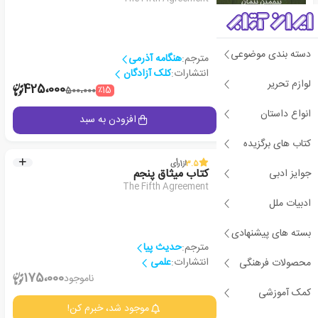
دسته بندی موضوعی
مترجم:
هنگامه آذرمی
انتشارات:
کلک آزادگان
لوازم تحریر
2
425،000
٪15
500،000
انواع داستان
جزئیات
افزودن به سبد
کتاب های برگزیده
3.5
از
1
رأی
جوایز ادبی
کتاب میثاق پنجم
The Fifth Agreement
ادبیات ملل
بسته های پیشنهادی
مترجم:
حدیث پیا
انتشارات:
علمی
محصولات فرهنگی
2
175،000
ناموجود
کمک آموزشی
جزئیات
موجود شد، خبرم کن!