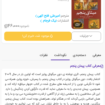
مترجم:
امیرعلی فتح الهی
انتشارات:
نیک فرجام
1
46،000
ناموجود
جزئیات
موجود شد، خبرم کن!
معرفی
دسته‌بندی
نکوداشت
نظرات
معرفی کتاب پیمان پنجم
کتاب پیمان پنجم، اثری نوشته ی دون میگوئل روئیز است که اولین بار در سال 2009
انتشار یافت. دون میگوئل روئیز در کتاب پیمان پنجم، با پسرش، خوزه روئیز، همراه می
شود تا نگرشی نوین را از اندیشه های مطرح شده در کتاب «چهار میثاق» ارائه کند و
همچنین، پیمان جدیدی را به ما معرفی نماید که قدرت دگرگون کردن زندگیمان را دارد.
این اثر، مخاطبین را به سطحی ژرف تر از آگاهی از قدرت «خویشتن» می برد و ما را به
همان اصالتی بازمی گرداند که در هنگام تولد، همراهمان بوده است. کتاب پیمان پنجم،
بزرگترین هدیه و موهبتی را به ما خاطر نشان می کند که می توانیم به خودمان