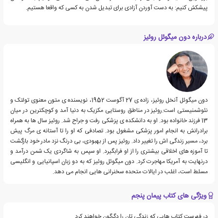
پیشکش کنیم: به دست آوردن آزادی برای تبدیل شدن به کسی که واقعا هستیم.
درباره دون میگوئل روئیز
دون میگوئل آنخل روئیز، زاده ی 27 آگوست 1952، نویسنده ی متون معنوی تولتک و
نئوشمنیستی است.روئیز در مناطق روستایی مکزیک به دنیا آمد و کوچکترین در میان
13 فرزند خانواده بود. او به دانشکده ی پزشکی رفت و جراح شد. روئیز سال ها به همراه
برادرانش به انجام امور پزشکی مشغول بود. تصادفی که او را تا آستانه ی مرگ پیش
برد، مسیر زندگی اش را تغییر داد. روئیز پس از بهبودی، بی درنگ نزد مادر خود بازگشت
تا آموزه های اخلاقی بیشتری را از او فرابگیرد. او سپس به شاگردی یک شمن درآمد و
درنهایت به آمریکا مهاجرت کرد. دون میگوئل روئیز که به دو زبان اسپانیایی و انگلیسی
مسلط است، اغلب در ایالات متحده سخنرانی هایی انجام می دهد.
ویژگی های کتاب پیمان پنجم
در فهرست کتاب هایی که زندگی تان را دگرگون خواهند کرد