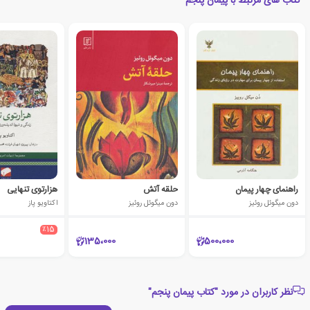
کتاب های مرتبط با پیمان پنجم
راهنمای چهار پیمان
حلقه آتش
هزارتوی تنهایی
دون میگوئل روئیز
دون میگوئل روئیز
اکتاویو پاز
٪15
135،000
500،000
نظر کاربران در مورد "کتاب پیمان پنجم"