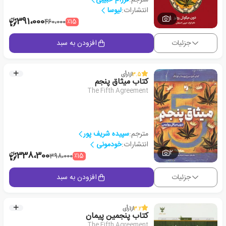
انتشارات:
لیوسا
1
391،000
٪15
460،000
جزئیات
افزودن به سبد
3.5
از
1
رأی
کتاب میثاق پنجم
The Fifth Agreement
مترجم:
سپیده شریف پور
انتشارات:
خودمونی
2
338،300
٪15
398،000
جزئیات
افزودن به سبد
3.2
از
1
رأی
کتاب پنجمین پیمان
The Fifth Agreement