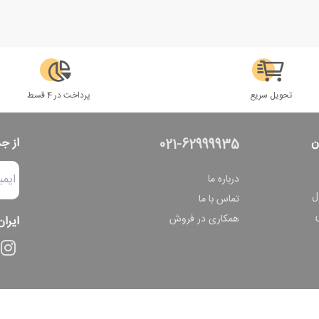
تحویل سریع
پرداخت در 4 قسط
ن
از ج
021-62999935
درباره ما
ل
تماس با ما
همکاری در فروش
ایران