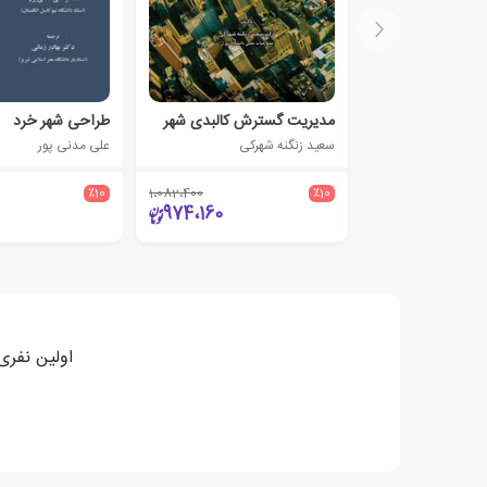
مدیریت گسترش کالبدی شهر
طراحی شهر خرد
سعید زنگنه شهرکی
علی مدنی پور
٪10
1،082،400
٪10
974،160
اولین نفری 