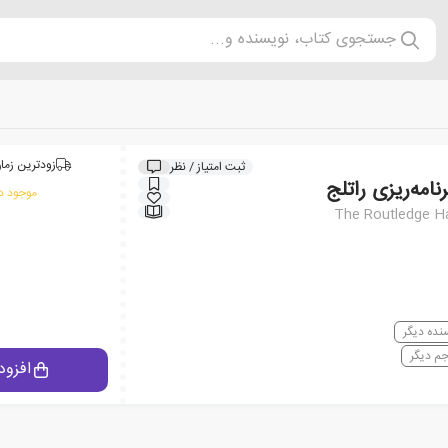
جستجوی کتاب، نویسنده و...
زودترین زمان
ثبت امتیاز / نظر
امه‌ریزی راتلج
موجود در
The Routledge H
نده دیگر
جم دیگر
افزود