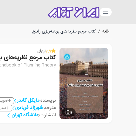
دسته‌بندی
خانه
/
کتاب مرجع نظریه‌های برنامه‌ریزی راتلج
3.9
از
1
رأی
کتاب مرجع نظریه‌های برن
andbook of Planning Theory
نویسنده:
مایکل گاندر
2
نویس
مترجم:
شهرزاد فریادی
1
متر
1
انتشارات:
دانشگاه تهران