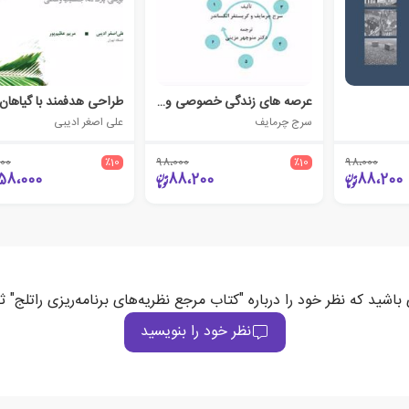
عرصه های زندگی خصوصی و زندگی جمعی
طراحی هدفمند با گیاهان
سرج چرمایف
علی اصغر ادیبی
000
٪10
98،000
٪10
98،000
58،000
88،200
88،200
باشید که نظر خود را درباره "کتاب مرجع نظریه‌های برنامه‌ریزی راتلج" 
نظر خود را بنویسید