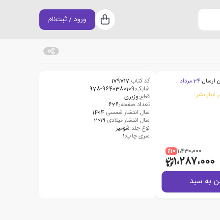
ورود / ثبت‌نام
سبد خرید
 ارسال:
24 مرداد
کد کتاب:
179717
شابک:
978-9640380109
 انبار نشر
قطع:
وزیری
تعداد صفحه:
626
سال انتشار شمسی:
1404
سال انتشار میلادی:
2019
نوع جلد:
شومیز
سری چاپ:
1
٪10
1،430،000
1،287،000
ن به سبد