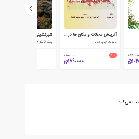
آفرینش محلات و مکان ها در محیط انسان ساخت
شهرنشینی در عصر تغییرات آب و هوا
دیوید چپ من
پیتر کالتورپ
210،000
٪10
1،620،
48،000
189،000
1،4
ثبت می‌کند