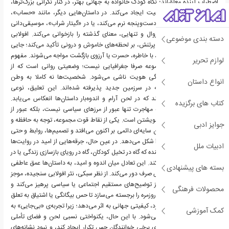
اضطراب آینده معلق‌اند؛ نگاه کودک خانواده به جهانی بهتر، در کنار نگرانی بزرگ‌ترها،
شکافی میان امید و واقعیت ایجاد می‌کند. در داستان‌هایی دیگر، مانند «حساب»،
پدری با اندوهی قدیمی دست‌وپنجه نرم می‌کند، یا در «گیتار شراب»، موسیقی‌دانی
سالخورده در مواجهه با زوال و تنهایی، معنای گذشته را بازخوانی می‌کند. افولابی
دسته بندی موضوعی
به‌جای تمرکز بر حادثه‌های پرتنش، بر لحظه‌های خاموش و درونی تأکید می‌کند؛ جایی
که شخصیت‌ها در سکوت، با خاطره، حسرت یا آرزوی بازگشت مواجه می‌شوند. مفهوم
لوازم تحریر
«جای دیگر» در این مجموعه صرفا جغرافیایی نیست؛ وضعیتی روانی است که از
بی‌جایی، تعلیق و دوگانگی هویت ناشی می‌شود. شخصیت‌ها نه کاملا به وطن
انواع داستان
پیشین تعلق دارند و نه در سرزمین جدید پذیرفته شده‌اند. این تعلیق، نوعی
ریشه‌کنی درونی می‌آفریند که در لحن آرام و اندوه‌بار داستان‌ها انعکاس می‌یابد.
کتاب های برگزیده
افولابی نشان می‌دهد که مهاجرت تنها عبور از مرزهای سیاسی نیست، بلکه عبور از
مرزهای حافظه و تعریف خویشتن است. یکی از نقاط قوت مجموعه، توجه به حافظه و
جوایز ادبی
زمان است. گذشته همچون سایه‌ای دائمی بر اکنون می‌افتد و تصمیم‌ها، روابط و حتی
سکوت‌های شخصیت‌ها را شکل می‌دهد. در عین حال، جرقه‌هایی از امید در روایت‌ها
ادبیات ملل
دیده می‌شود؛ امیدی شکننده که گاه در تخیل کودکان، گاه در رویای بازسازی زندگی یا در
پیوندی انسانی جلوه می‌کند. این تعادل میان اندوه و امید، به داستان‌ها عمق عاطفی
بسته های پیشنهادی
می‌بخشد و آن‌ها را از یأس صرف دور می‌کند. از نظر سبکی، نثر افولابی سنجیده، موجز
و تأملی است. او اغلب از توضیح‌های مستقیم اجتماعی یا سیاسی پرهیز می‌کند و
محصولات فرهنگی
به‌جای آن، جزئیات ظریف روزمره را برجسته می‌سازد تا حس بیگانگی یا اشتیاق به تعلق
را منتقل کند. همین رویکرد، کیفیتی جهانی به اثر می‌دهد؛ زیرا تجربه‌ی «بی‌جایی» به
کمک آموزشی
فرهنگی خاص محدود نمی‌شود. با این حال، یکنواختی نسبی لحن و فضای تأملی
داستان‌ها ممکن است برای برخی خوانندگان حس تکرار ایجاد کند، و نبود نشانه‌های