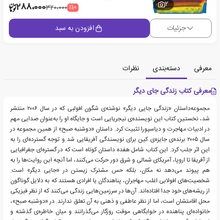
2
288،000
٪10
320،000
جزئیات
افزودن به سبد
معرفی
دسته‌بندی
نظرات
معرفی کتاب زندگی جای دیگر
مجموعه‌داستان «زندگی جایی دیگر» نوشته‌ی شگون افولبی که در سال ۲۰۰۶ منتشر
شد، نخستین کتاب این نویسنده‌ی نیجریایی است و جایگاه او را به‌عنوان صدایی مهم
در ادبیات مهاجرت و دیاسپورا تثبیت کرد. داستان «دوشنبه صبح» از همین مجموعه در
سال ۲۰۰۵ برنده‌ی جایزه‌ی کین برای نویسندگی آفریقایی شد و توجه گسترده‌ای را به
این اثر جلب کرد. این کتاب شامل هفده داستان کوتاه است که در گستره‌ای جغرافیایی
از آفریقا تا اروپا، آمریکای شمالی و شرق دور حرکت می‌کنند، اما آنچه این روایت‌ها را به
هم پیوند می‌دهد نه مکان، بلکه حس مشترک زیستن در «جایی دیگر» است.
شخصیت‌های افولابی اغلب مهاجران، پناهندگان یا افرادی هستند که به دلایل گوناگون
از ریشه‌های خود جدا افتاده‌اند. آن‌ها در سرزمین‌هایی زندگی می‌کنند که از نظر فیزیکی
محل اقامتشان است، اما از نظر عاطفی و ذهنی به آن تعلق ندارند. در «دوشنبه صبح»،
خانواده‌ای پناهنده در خوابگاهی موقت روزگار می‌گذرانند و میان خاطره‌ی گذشته و