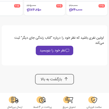
٪15
235،000
٪25
320،000
٪25
176،250
240،000
اولین نفری باشید که نظر خود را درباره "کتاب زندگی جای دیگر" ثبت
می‌کند
نظر خود را بنویسید
بازگشت به بالا
سلامت فیزیکی
تحویل سریع
پرداخت در 4 قسط
ارسال بین‌الملل