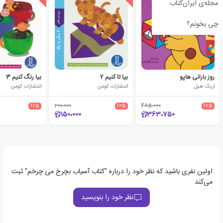
مجله‌ی ایران‌کتاب
چی بخونم؟
روز بارانی هاپو
بیا تا کنیم 2
بیا رنگ کنیم 3
اریک هیل
انتشارات کومن
انتشارات کومن
٪25
200،000
٪25
485،000
٪25
150،000
363،750
اولین نفری باشید که نظر خود را درباره "کتاب آسیاب بچرخ می چرخم" ثبت
می‌کند
نظر خود را بنویسید