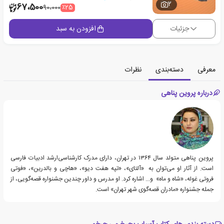
2
67،500
٪25
90،000
جزئیات
افزودن به سبد
معرفی
دسته‌بندی
نظرات
درباره پروین پناهی
پروین پناهی متولد سال ١٣۶۴ در تهران، دارای مدرک کارشناسی‌ارشد ادبیات فارسی
است. از آثار او می‌توان به «آلتای»، «تپه‌ هفت دیو»، «هاچی و بالدرین»، «فوتی
فروتی غوله، «شاه و ماه» و... اشاره کرد. او مدرس و داور چندین جشنواره قصه‌گویی، از
جمله جشنواره «مادران قصه‌گوی شهر تهران» است.