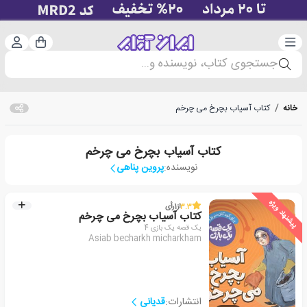
دسته‌بندی
ورود 
سبد خرید
جستجوی کتاب، نویسنده و...
خانه
/
کتاب آسیاب بچرخ می چرخم
کتاب آسیاب بچرخ می چرخم
نویسنده:
پروین پناهی
پیشنهاد ویژه
3.3
از
1
رأی
کتاب آسیاب بچرخ می چرخم
یک قصه یک بازی 4
Asiab becharkh micharkham
انتشارات:
قدیانی