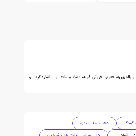
، «هاچی و بالدرین»، «فوتی فروتی غوله، «شاه و ماه» و... اشاره کرد. او
 کودک
دهه 2020 میلادی
 های شناختی
حل مسئله - مهارت های شناختی