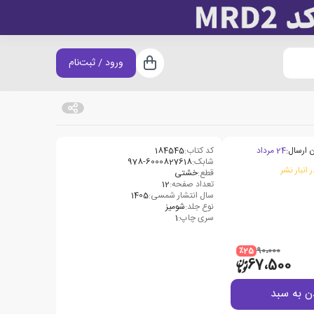
ورود / ثبت‌نام
سبد خرید
 ارسال:
24 مرداد
کد کتاب:
184545
شابک:
978-6000827618
 انبار نشر
قطع:
خشتی
تعداد صفحه:
12
سال انتشار شمسی:
1405
نوع جلد:
شومیز
سری چاپ:
1
٪25
90،000
67،500
ن به سبد