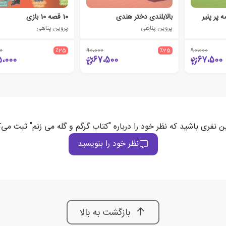
 پر پنیر
بالابلندی دختر هندی
10 قصه 10 بازی
پروین پناهی
پروین پناهی
0
٪25
90،000
٪25
90،000
5،000
67،500
67،500
ین نفری باشید که نظر خود را درباره "کتاب گرگم و گله می زنم" ثبت می‌ک
نظر خود را بنویسید
بازگشت به بالا