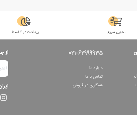
تحویل سریع
پرداخت در 4 قسط
ن
از ج
021-62999935
درباره ما
ل
تماس با ما
همکاری در فروش
ایران