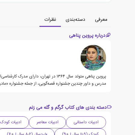
معرفی
دسته‌بندی
نظرات
درباره پروین پناهی
پروین پناهی متولد سال ١٣۶۴ در تهران، 
مدرس و داور چندین جشنواره قصه‌گویی، از جمله جشنواره «ماد
دسته بندی های کتاب گرگم و گله می زنم
ادبیات داستانی
ادبیات معاصر
ادبیات کودک 
کودک (۹-۱۱ سال | +9)
خردسال (۶-۸ سال | +6)