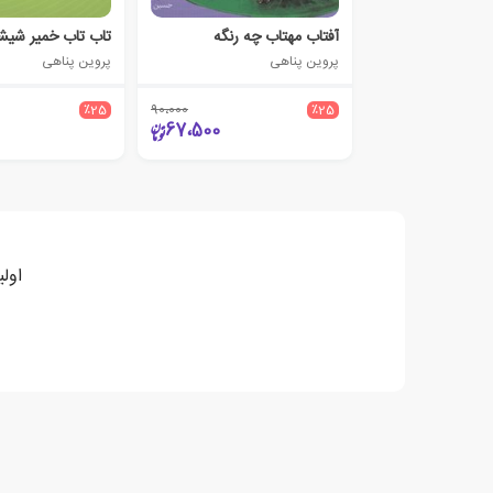
آفتاب مهتاب چه رنگه
تاب تاب خمیر شیشه
پروین پناهی
پروین پناهی
٪25
90،000
٪25
67،500
اول