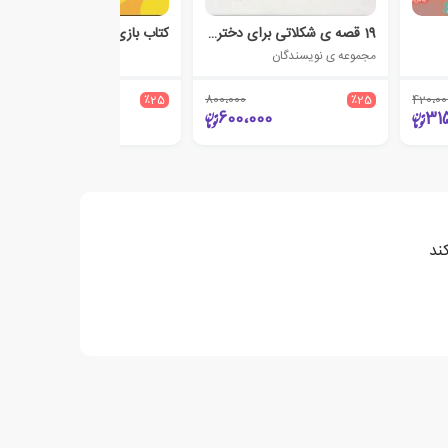
19 قصه ی شکلاتی برای دختر کوچولوها
کتاب بازی و برچسب من
مجموعه ی نویسندگان
280،000
٪25
800،000
٪25
420،00
210،000
600،000
31
ند