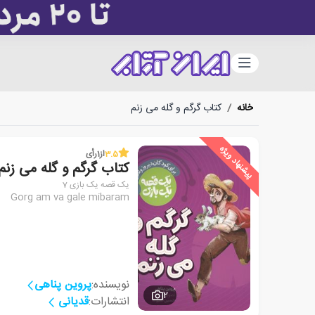
دسته‌بندی
خانه
/
کتاب گرگم و گله می زنم
پیشنهاد ویژه
3.5
از
1
رأی
کتاب گرگم و گله می زنم
یک قصه یک بازی 7
Gorg am va gale mibaram
نویسنده:
پروین پناهی
2
انتشارات:
قدیانی