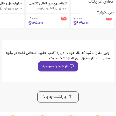
مجله‌ی ایران‌کتاب
حقوق حمل و نقل ریلی
کنوانسیون بین المللی کانتینرهای ایمن
ابراهیم تقی زاده
سازمان بین المللی دریانوردی
منصور جباری قره باغ
چی بخونم؟
150،000
٪10
710،000
٪10
135،000
639،000
اولین نفری باشید که نظر خود را درباره "کتاب حقوق اشخاص ثالث در وقایع
هوایی از منظر حقوق بین الملل" ثبت می‌کند
نظر خود را بنویسید
بازگشت به بالا