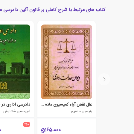
کتاب های مرتبط با شرح کاملی بر قانون آئین دادرسی م
علل نقض آراء کمیسیون ماده 77 قانون شهرداری ها در رویه قضایی دیوان عدالت اداری
بنیامین طاهری
امیرحسن شادنوش
٪10
0
165،000