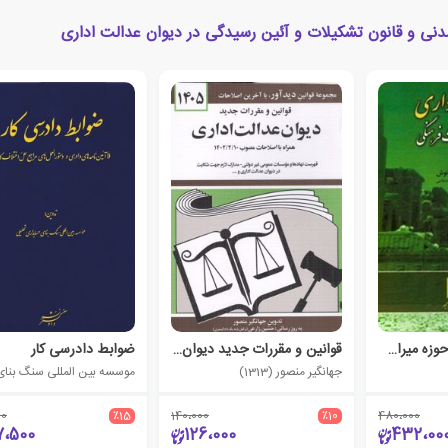
دنی و قانون تشکیلات و آئین رسیدگی در دیوان عدالت اداری
دادرسی اداری در حوزه میراث فرهنگی
قوانین و مقررات جدید دیوان عدالت اداری 1405
ضوابط دادرسی کار
جهانگیر منصور (1313)
00
٪15
140،000
٪10
480،000
7،500
126،000
432،00