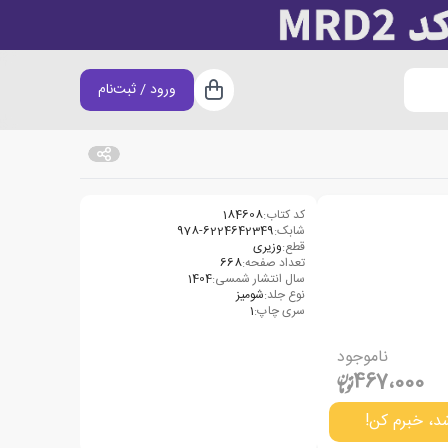
ورود / ثبت‌نام
سبد خرید
کد کتاب:
184608
شابک:
978-6224642349
قطع:
وزیری
تعداد صفحه:
668
سال انتشار شمسی:
1404
نوع جلد:
شومیز
سری چاپ:
1
ناموجود
467،000
د، خبرم کن!