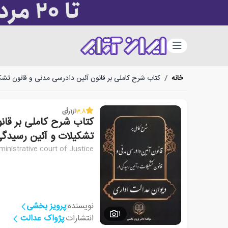
دسته‌بندی
خانه
/
کتاب شرح کاملی بر قانون آئین دادرسی مدنی و قانون تشک
3.8
از
1
رأی
کتاب شرح کاملی بر قان
تشکیلات و آئین رسیدگی
inistrative court of Justice
نویسنده:
پرویز بخشی
1
انتشارات:
پژواک عدالت