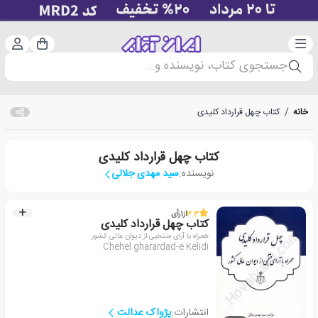
دسته‌بندی
ورود 
سبد خرید
جستجوی کتاب، نویسنده و...
خانه
/
کتاب چهل قرارداد کلیدی
کتاب چهل قرارداد کلیدی
نویسنده:
سید مهدی جلالی
3.3
از
1
رأی
کتاب چهل قرارداد کلیدی
همراه با آرای منتخبی از دیوان عالی کشور
Chehel gharardad-e Kelidi
انتشارات:
پژواک عدالت