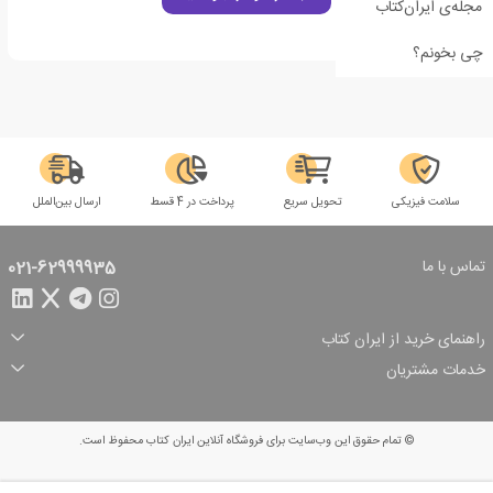
مجله‌ی ایران‌کتاب
چی بخونم؟
سلامت فیزیکی
تحویل سریع
پرداخت در 4 قسط
ارسال بین‌الملل
تماس با ما
021-62999935
راهنمای خرید از ایران کتاب
ثبت سفارش
شیوه پرداخت
خدمات مشتریان
تخفیف‌های خرید
شرایط ارسال سفارش
درباره ما
شرایط استفاده
حریم خصوصی
پیگیری سفارش
بازگرداندن سفارش
پرسش‌های متداول
© تمام حقوق این وب‌سایت برای فروشگاه آنلاین ایران کتاب محفوظ است.