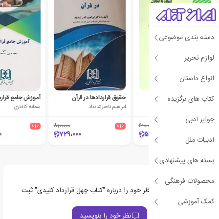
دسته بندی موضوعی
لوازم تحریر
انواع داستان
قراردادهای الکترونیکی
حقوق قراردادها در قرآن
آموزش جامع قرار
کتاب های برگزیده
محمدرسول آهنگران
ابراهیم ناصرشادباد
سمانه کافتری
جوایز ادبی
٪10
810،000
٪10
610،000
٪10
0
729،000
549،000
ادبیات ملل
بسته های پیشنهادی
محصولات فرهنگی
اولین نفری باشید که نظر خود را درباره "کتاب چهل قرارداد کلیدی" ثبت
می‌کند
کمک آموزشی
نظر خود را بنویسید