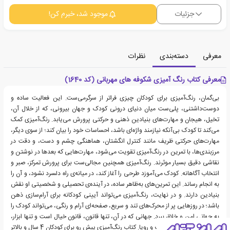
جزئیات
موجود شد، خبرم کن!
معرفی
دسته‌بندی
نظرات
معرفی کتاب رنگ آمیزی شکوفه های مهربانی (کد 1640)
بی‌گمان، رنگ‌آمیزی برای کودکان چیزی فراتر از سرگرمی‌ست. این فعالیت ساده و
دوست‌داشتنی، پلی‌ست میان دنیای درونی کودک و جهان بیرونی، که از خلال آن،
تخیل، هیجان و مهارت‌های بنیادین ذهنی و حرکتی پرورش می‌یابد. رنگ‌آمیزی کمک
می‌کند تا کودک بی‌آنکه نیازمند واژه‌ای باشد، احساسات خود را بیان کند؛ از سوی دیگر،
مهارت‌های حرکتی ظریف مانند کنترل انگشتان، هماهنگی چشم و دست، و دقت در
مرزبندی‌ها، با تمرین در رنگ‌آمیزی تقویت می‌شود، مهارت‌هایی که بعدها در نوشتن و
نقاشی دقیق بسیار موثرند. رنگ‌آمیزی همچنین مجالی‌ست برای پرورش تمرکز، صبر و
انتخاب آگاهانه. کودک می‌آموزد طرحی را آغاز کند، در میانه‌ی راه دلسرد نشود، و آن را
به انجام رساند. این تمرین‌های به‌ظاهر ساده، در آینده‌ی تحصیلی و شخصیتی او نقش
بنیادین دارند. و در نهایت، رنگ‌آمیزی می‌تواند آیینی کودکانه برای آرام‌سازی ذهن
باشد؛ در روزهایی پر از محرک‌های تند و سریع، صفحه‌ای آرام و رنگی، می‌تواند کودک را
به جهانی امن و خلاق ببرد. جهانی که در آن، تنها قانون، قانون خیال است و تنها ابزار،
دستی‌ست آمیخته به رنگ و رویا. کتاب رنگ‌آمیزی پیش رو برای کودکان 4 سال و بالاتر