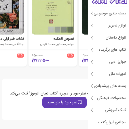
دسته بندی موضوعی
لوازم تحریر
انواع داستان
هیاکل النور
فصوص الحکمه
شهاب الدین یحیی سهروردی
ابونصر محمدبن محمد فارابی
عبدالله بن محمد بس
کتاب های برگزیده
٪15
850،000
٪15
290،000
٪10
722،500
261،000
جوایز ادبی
ادبیات ملل
بسته های پیشنهادی
اولین نفری باشید که نظر خود را درباره "کتاب تبیان الرموز" ثبت می‌کند
محصولات فرهنگی
نظر خود را بنویسید
کمک آموزشی
مجله‌ی ایران‌کتاب