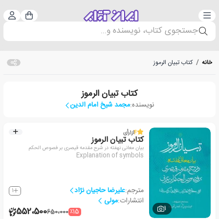
دسته‌بندی
ورود 
سبد خرید
جستجوی کتاب، نویسنده و...
خانه
/
کتاب تبیان الرموز
کتاب تبیان الرموز
نویسنده:
مجمد شیخ امام الدین
4
از
1
رأی
کتاب تبیان الرموز
بیان معانی نهفته در شرح مقدمه قیصری بر فصوص الحکم
Explanation of symbols
مترجم:
علیرضا حاجیان نژاد
1
انتشارات:
مولی
1
552،500
٪15
650،000