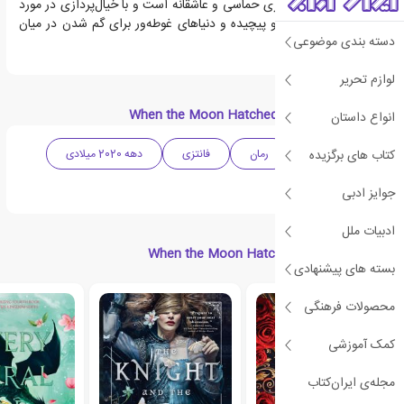
ژانر مورد علاقه او فانتزی حماسی و عاشقانه است و با خیال‌پردازی در مورد
شخصیت‌های واقعی و پیچیده و دنیاهای غوطه‌ور برای گم شدن در میان
دسته بندی موضوعی
آنها، پیشرفت می‌کند.
لوازم تحریر
دسته بندی های کتاب When the Moon Hatched
انواع داستان
کتاب های برگزیده
ادبیات آمریکا
رمان
فانتزی
دهه 2020 میلادی
زبان اصلی
جوایز ادبی
ادبیات ملل
کتاب های مرتبط با When the Moon Hatched
بسته های پیشنهادی
محصولات فرهنگی
کمک آموزشی
مجله‌ی ایران‌کتاب