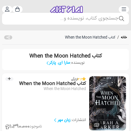
دسته‌بندی
ورود 
سبد خرید
جستجوی کتاب، نویسنده و...
خانه
/
کتاب When the Moon Hatched
کتاب When the Moon Hatched
نویسنده:
سارا ای. پارکر
3.2
از
1
رأی
کتاب When the Moon Hatched
When the Moon Hatched
انتشارات:
زبان مهر
1
1،390،000
ناموجود