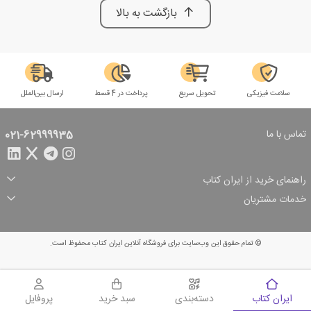
بازگشت به بالا
سلامت فیزیکی
تحویل سریع
پرداخت در 4 قسط
ارسال بین‌الملل
تماس با ما
021-62999935
راهنمای خرید از ایران کتاب
ثبت سفارش
شیوه پرداخت
خدمات مشتریان
تخفیف‌های خرید
شرایط ارسال سفارش
درباره ما
شرایط استفاده
حریم خصوصی
پیگیری سفارش
بازگرداندن سفارش
پرسش‌های متداول
© تمام حقوق این وب‌سایت برای فروشگاه آنلاین ایران کتاب محفوظ است.
سبد خرید
ایران کتاب
دسته‌بندی
سبد خرید
پروفایل