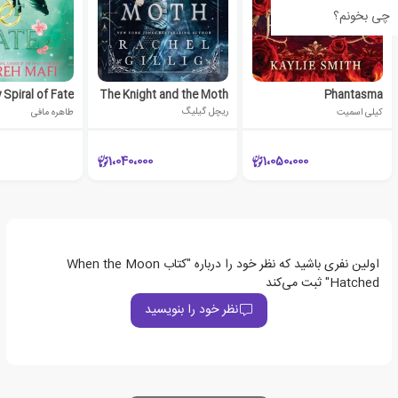
چی بخونم؟
 Spiral of Fate
The Knight and the Moth
Phantasma
کیلی اسمیت
ریچل گیلیگ
طاهره مافی
1،040،000
1،050،000
اولین نفری باشید که نظر خود را درباره "کتاب When the Moon
Hatched" ثبت می‌کند
نظر خود را بنویسید