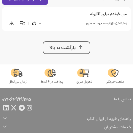
من خوندم برای آقایونه
1405/03/01
|
توسط
مهسا حجازی
0
|
|
بازگشت به بالا
سلامت فیزیکی
تحویل سریع
پرداخت در 4 قسط
ارسال بین‌الملل
تماس با ما
021-62999935
راهنمای خرید از ایران کتاب
ثبت سفارش
شیوه پرداخت
خدمات مشتریان
تخفیف‌های خرید
شرایط ارسال سفارش