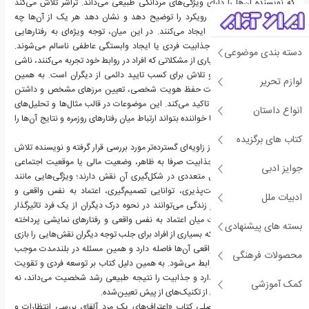
که نویسنده آن‌ها را دارای ویژگی‌های مردانگی طبیعی می‌داند. تراشر تلاش می‌کند
تفاوت‌های میان این سه رویکرد را توضیح دهد و نشان دهد هر یک از آن‌ها چه
نتایجی در روابط عاطفی ایجاد می‌کنند. در این میان، توجه ویژه‌ای به رفتارهایی
می‌شود که باعث کاهش جذابیت فردی یا ایجاد وابستگی عاطفی ناسالم می‌شوند.
دسته بندی موضوعی
نویسنده معتقد است بسیاری از مشکلاتی که افراد در روابط خود تجربه می‌کنند، ناشی
از الگوهای فکری اشتباه و تلاش برای کسب تایید دائمی از دیگران است. به همین
لوازم تحریر
دلیل، کتاب بارها بر اهمیت حفظ هویت شخصی، تعیین مرزهای مشخص و داشتن
اهداف مستقل در زندگی تاکید می‌کند. این موضوعات در قالب مثال‌ها و تحلیل‌های
انواع داستان
مختلف مطرح می‌شوند تا خواننده بتواند ارتباط میان رفتارهای روزمره و نتایج آن‌ها را
بهتر درک کند.
کتاب های برگزیده
در ادامه مفهوم جذابیت از زاویه‌ای گسترده‌تر مورد بررسی قرار گرفته و نویسنده تلاش
می‌کند توضیح دهد که جذابیت صرفا به ظاهر، وضعیت مالی یا موقعیت اجتماعی
جوایز ادبی
محدود نمی‌شود و عوامل متعددی در شکل‌گیری آن نقش دارند؛ ویژگی‌هایی مانند
ثبات شخصیتی، مسئولیت‌پذیری، توانایی تصمیم‌گیری، اعتماد به نفس واقعی و
ادبیات ملل
داشتن مسیر مشخص در زندگی می‌توانند در نحوه درک دیگران از یک فرد تاثیرگذار
باشند. همچنین به تفاوت میان اعتماد به نفس واقعی و رفتارهای نمایشی پرداخته
بسته های پیشنهادی
شده و تراشر بیان می‌کند که بسیاری از افراد برای جلب توجه دیگران نقش‌هایی را بازی
می‌کنند که با شخصیت واقعی آن‌ها فاصله دارد و همین مسئله در بلندمدت موجب
محصولات فرهنگی
نارضایتی و شکست در روابط می‌شود. به همین دلیل کتاب بر توسعه فردی و تقویت
ویژگی‌های درونی تاکید دارد و جذابیت را نتیجه طبیعی رشد شخصیت می‌داند، نه
کمک آموزشی
محصول اجرای مجموعه‌ای از تکنیک‌های از پیش تعیین‌شده.
یکی دیگر از محورهای اصلی کتاب «اعتراف‌های یک مرد آلفا»، بررسی انتظارات و