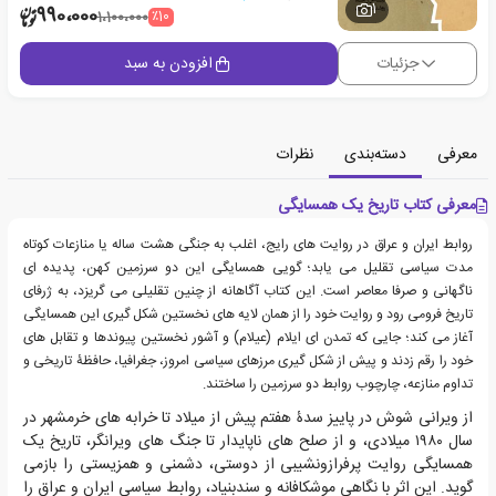
1
990،000
٪10
1،100،000
جزئیات
افزودن به سبد
معرفی
دسته‌بندی
نظرات
معرفی کتاب تاریخ یک همسایگی
روابط ایران و عراق در روایت های رایج، اغلب به جنگی هشت ساله یا منازعات کوتاه
مدت سیاسی تقلیل می یابد؛ گویی همسایگی این دو سرزمین کهن، پدیده ای
ناگهانی و صرفا معاصر است. این کتاب آگاهانه از چنین تقلیلی می گریزد، به ژرفای
تاریخ فرومی رود و روایت خود را از همان لایه های نخستین شکل گیری این همسایگی
آغاز می کند؛ جایی که تمدن‌ ای ایلام (عیلام) و آشور نخستین پیوندها و تقابل های
خود را رقم زدند و پیش از شکل گیری مرزهای سیاسی امروز، جغرافیا، حافظۀ تاریخی و
تداوم منازعه، چارچوب روابط دو سرزمین را ساختند.
از ویرانی شوش در پاییز سدۀ هفتم پیش از میلاد تا خرابه های خرمشهر در
سال ۱۹۸۰ میلادی، و از صلح های ناپایدار تا جنگ های ویرانگر، تاریخ یک
همسایگی روایت پرفرازونشیبی از دوستی، دشمنی و همزیستی را بازمی
گوید. این اثر با نگاهی موشکافانه و سندبنیاد، روابط سیاسی ایران و عراق را