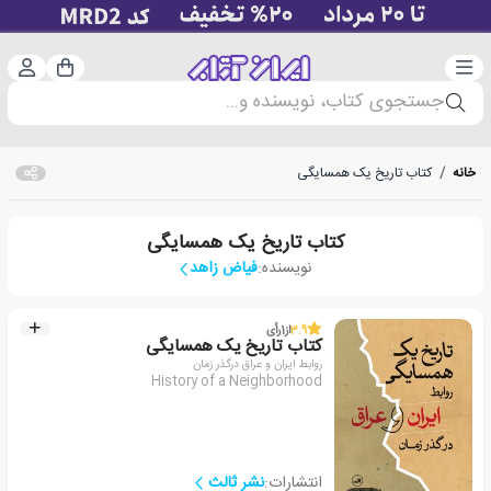
دسته‌بندی
ورود 
سبد خرید
جستجوی کتاب، نویسنده و...
خانه
/
کتاب تاریخ یک همسایگی
کتاب تاریخ یک همسایگی
نویسنده:
فیاض زاهد
3.9
از
1
رأی
کتاب تاریخ یک همسایگی
روابط ایران و عراق درگذر زمان
History of a Neighborhood
انتشارات:
نشر ثالث