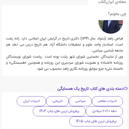
درباره فیاض زاهد
مجله‌ی ایران‌کتاب
چی بخونم؟
فیاض زاهد (متولد سال 1341) دكتری تاریخ در گرایش ایران اسلامی دارد. زاده رشت
است، استادیار واحد علوم و تحقیقات دانشگاه آزاد. هم تاریخ درس می دهد هم
جامعه شناسی سیاسی.
وی از نمایندگان نخستین شورای شهر رشت بوده است. ریاست شورای نویسندگان
روزنامه «اعتماد» و عضویت شورای سردبیری این روزنامه و همچنین «همبستگی» و
«اعتماد ملی» جزو سوابق روزنامه نگاری زاهد محسوب می شود.
دسته بندی های کتاب تاریخ یک همسایگی
ادبیات معاصر
سیاسی
تاریخی
ادبیات ایران
دهه 2020 میلادی
پرفروش ترین های چاپ 1404
پرفروش ترین های چاپ 1405