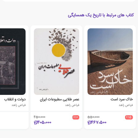
کتاب های مرتبط با تاریخ یک همسایگی
خاک سرد است
عصر طلایی مطبوعات ایران
دولت و انقلاب
فیاض زاهد
فیاض زاهد
فیاض زاهد
450،000
٪10
550،000
٪15
405،000
467،500