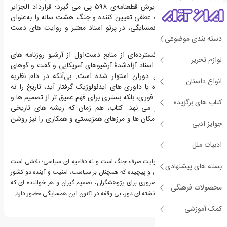
از دوران باستان تا پذیرش قطعنامه‌ی ۵۹۸ پی می گیرد؛ قرارداد الجزایر
(۱۹۷۵) را به‌مثابۀ نقطه عطفی تعیین کننده و جنگ هشت ساله را به‌عنوان
تلخ ترین فصل این همسایگی، در پرتو اسناد معتبر و روایت های دست
دسته بندی موضوعی
اول بازخوانی می کند.
این پژوهش بر پایۀ گسترده‌ای از منابع دست‌اول از آرشیو روزنامه های
لوازم تحریر
فارسی و بین‌المللی تا اسناد آزادشدۀ آرشیوهای آمریکایی و گفت و گوهای
شفاهی با بازیگران آن دوران استوار شده است. بی‌آنکه در دام نظریه
انواع داستان
پردازی های شتاب زده یا داوری های ایدئولوژیک گرفتار آید، تاریخ را نه
ابزاری برای پاسخ های فوری، بلکه بستری برای فهم عمیق تر از تصمیم ها و
کتاب های برگزیده
کشمکش های معاصر می نهد. کتاب، هم زمان که ریشه های تاریخی
اختلافات را می کاود، امکان ها و مرزهای همزیستی و همکاری را نیز روشن
جوایز ادبی
می سازد.
ادبیات ملل
تاریخ یک همسایگی نه روایت صرف جنگ است و نه دفاعیه ای سیاسی؛ تلاشی است
بسته های پیشنهادی
برای فهم رابطه ای تاریخی و پیچیده که همچنان بر سیاست، امنیت و آینده دو کشور
سایه افکنده است. اثری ضروری برای پژوهشگران، تصمیم گیران و هر خواننده ای که
محصولات فرهنگی
می خواهد بداند چگونه گذشته ای دور، بی وقفه در اکنون این همسایگی حضور دارد.
کمک آموزشی