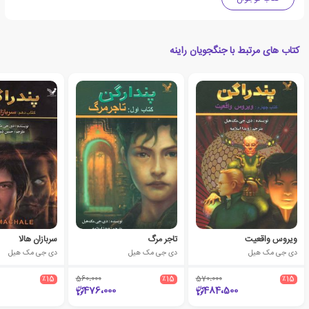
کتاب های مرتبط با جنگجویان راینه
ویروس واقعیت
تاجر مرگ
سربازان هالا
دی جی مک هیل
دی جی مک هیل
دی جی مک هیل
٪15
560،000
٪15
570،000
٪15
476،000
484،500