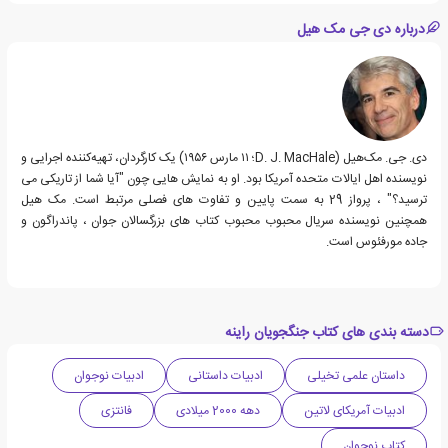
درباره دی جی مک هیل
دی. جی. مک‌هیل (D. J. MacHale؛ ۱۱ مارس ۱۹۵۶) یک کارگردان، تهیه‌کننده اجرایی و
نویسنده اهل ایالات متحده آمریکا بود. او به نمایش هایی چون "آیا شما از تاریکی می
ترسید؟" ، پرواز 29 به سمت پایین و تفاوت های فصلی مرتبط است. مک هیل
همچنین نویسنده سریال محبوب محبوب کتاب های بزرگسالان جوان ، پاندراگون و
جاده مورفئوس است.
دسته بندی های کتاب جنگجویان راینه
داستان علمی تخیلی
ادبیات داستانی
ادبیات نوجوان
ادبیات آمریکای لاتین
دهه 2000 میلادی
فانتزی
کتاب نوجوان