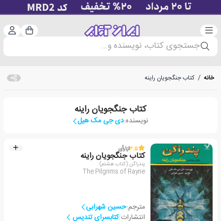
دسته‌بندی
ورود 
سبد خرید
جستجوی کتاب، نویسنده و...
خانه
/
کتاب جنگجویان راینه
کتاب جنگجویان راینه
نویسنده:
دی جی مک هیل
3.5
از
1
رأی
کتاب جنگجویان راینه
پندراگن (کتاب هشتم)
The Pilgrims of Rayne
مترجم:
حسین شهرابی
انتشارات:
کتابسرای تندیس