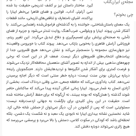
مجله‌ی ایران‌کتاب
انتخاب آگاهانه شکل می‌گیرد. ساختار داستان نیز بر کشف تدریجی حقیقت بنا شده
است. نیمه نخست با ریتمی آرام‌تر، آداب، قوانین و فضای ظاهرا بی‌خطر ایبارا را
چی بخونم؟
معرفی می‌کند. نشانه‌های پراکنده، اشیای نامتعارف و تناقض‌های تاریخی، مانند قطعات
یک معمای باستان‌شناختی، خواننده را به گذشته‌ای فراموش‌شده راهنمایی می‌کنند. با
آشکار شدن پیوند ایبارا و ویلوکس، ضرب‌آهنگ روایت تندتر می‌شود و جزیره از فضای
تأملی به صحنه‌ای پرتنش برای تصمیم‌گیری و دفاع تبدیل می‌گردد. این تغییر ریتم،
فروپاشی آرامش ظاهری را به‌خوبی بازتاب می‌دهد. پیوند کتاب با «ویروس واقعیت»
نیز جهان‌سازی مجموعه را منسجم‌تر می‌کند و نشان می‌دهد هیچ قلمرویی جدا از
پیامدهای انتخاب‌های قلمروهای دیگر نیست. ضعف اثر در این است که برخی
چهره‌های مذهبی بیش از اندازه به تصویر آشنای متعصبان محافظه‌کار نزدیک می‌شوند
و فرصت کمتری برای آشکار شدن انگیزه‌ها و تردیدهایشان دارند. «جنگجویان راینه»
درباره بی‌ارزش بودن سنت نیست؛ درباره خطر سنتی است که دیگر اجازه پرسیدن
نمی‌دهد. کتاب یادآوری می‌کند که حافظه جمعی، حتی وقتی دردناک است، بخشی از
آزادی انسان به شمار می‌رود. ایبارا زمانی امکان آینده پیدا می‌کند که ساکنانش حاضر
شوند گذشته را همان‌گونه که بوده ببینند، نه آن‌گونه که برای حفظ آرامش ساخته شده
است. حقیقت در این رمان کلیدی برای بازگشت به جهانی ازدست‌رفته نیست؛
مسئولیتی است که پس از گشودن در آن، دیگر نمی‌توان از حملش شانه خالی کرد.
شاید نخستین نشانه بیداری ایبارا نه نابودی یک معبد و نه شکست یک دشمن، بلکه
لحظه‌ای باشد که کودکی در سکوت کلاس، دستش را بالا می‌برد و پرسشی می‌پرسد که
هیچ زائری نمی‌تواند دوباره دفنش کند.