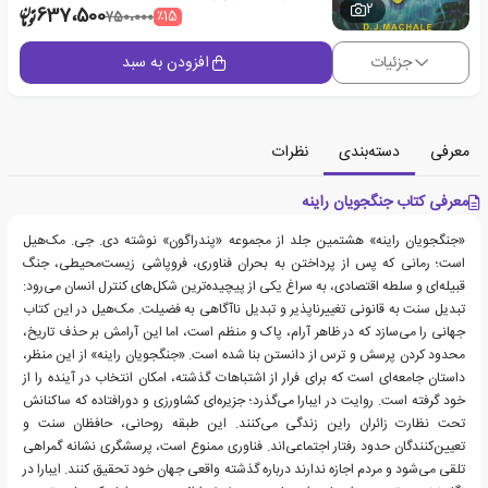
2
637،500
٪15
750،000
جزئیات
افزودن به سبد
معرفی
دسته‌بندی
نظرات
معرفی کتاب جنگجویان راینه
«جنگجویان راینه» هشتمین جلد از مجموعه «پندراگون» نوشته دی. جی. مک‌هیل
است؛ رمانی که پس از پرداختن به بحران فناوری، فروپاشی زیست‌محیطی، جنگ
قبیله‌ای و سلطه اقتصادی، به سراغ یکی از پیچیده‌ترین شکل‌های کنترل انسان می‌رود:
تبدیل سنت به قانونی تغییرناپذیر و تبدیل ناآگاهی به فضیلت. مک‌هیل در این کتاب
جهانی را می‌سازد که در ظاهر آرام، پاک و منظم است، اما این آرامش بر حذف تاریخ،
محدود کردن پرسش و ترس از دانستن بنا شده است. «جنگجویان راینه» از این منظر،
داستان جامعه‌ای است که برای فرار از اشتباهات گذشته، امکان انتخاب در آینده را از
خود گرفته است. روایت در ایبارا می‌گذرد؛ جزیره‌ای کشاورزی و دورافتاده که ساکنانش
تحت نظارت زائران راین زندگی می‌کنند. این طبقه روحانی، حافظان سنت و
تعیین‌کنندگان حدود رفتار اجتماعی‌اند. فناوری ممنوع است، پرسشگری نشانه گمراهی
تلقی می‌شود و مردم اجازه ندارند درباره گذشته واقعی جهان خود تحقیق کنند. ایبارا در