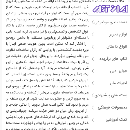
نگاه نخست تصویری از جامعه‌ای ساده و بی‌دغدغه ارائه می‌دهد، اما مک‌هیل به‌تدریج
نشان می‌دهد که این سادگی، انتخاب آزادانه مردم نیست؛ نتیجه تاریخی است که از
آنان پنهان شده است. حقیقت مهم آن است که ایبارا در آینده‌ای دور، بخشی از تمدن
ویلوکس است؛ همان قلمرویی که زمانی شیفته فناوری و واقعیت مجازی بود و بر اثر
دسته بندی موضوعی
همان شیفتگی فروپاشید. جامعه جدید برای جلوگیری از تکرار فاجعه، دانش را کنار
گذاشته، اما همراه دانش، توان تشخیص و تصمیم‌گیری را نیز محدود کرده است. بابی
لوازم تحریر
پندراگون در این جهان با مسئله‌ای دشوارتر از رویارویی مستقیم با دشمن روبه‌رو
می‌شود. او باید حقیقتی را آشکار کند که ممکن است بنیان هویت جمعی ایبارا را
انواع داستان
متزلزل سازد. اگر ساکنان جزیره بفهمند گذشته‌شان با روایتی که زائران ساخته‌اند تفاوت
دارد، دیگر نمی‌توانند به همان نظم پیشین بازگردند. بااین‌حال، پنهان کردن حقیقت نیز
کتاب های برگزیده
نوعی خشونت است، حتی اگر با نیت محافظت از مردم انجام شود. مک‌هیل از این
کشمکش برای طرح پرسشی بنیادین استفاده می‌کند: آیا جامعه‌ای که از دانستن
جوایز ادبی
محروم است، واقعا در امنیت زندگی می‌کند؟ پاسخ رمان منفی است، زیرا انسانی که
تاریخ خود را نمی‌شناسد، در برابر هرکس که بتواند گذشته‌اش را جعل کند، آسیب‌پذیر
ادبیات ملل
خواهد بود. خطر اصلی فقط در خود سنت‌های ایبارا نیست، بلکه در امکان بهره‌برداری
از آن‌هاست. سنت دین درمی‌یابد که جامعه‌ای منزوی، بی‌خبر از گذشته و عادت‌کرده به
بسته های پیشنهادی
اطاعت، به‌سادگی می‌تواند به سوی ترس و خشونت هدایت شود. او برای سلطه بر
ایبارا لازم نیست باورهای مردم را نابود کند؛ کافی است همان باورها را اندکی جابه‌جا و
محصولات فرهنگی
علیه خودشان به کار گیرد. از این‌رو، رمان میان دو خطر حرکت می‌کند: جزم‌اندیشی‌ای
که هر تغییر را تهدید می‌داند و مداخله‌ای بیرونی که از شکاف‌های همین جزم‌اندیشی
کمک آموزشی
استفاده می‌کند. عاملیت اخلاقی در چنین شرایطی نه در پذیرفتن کورکورانه سنت معنا
دارد و نه در تسلیم شدن به مدرنیته‌ای مهاجم، بلکه در توانایی تشخیص، سنجش و