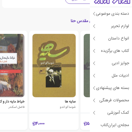
دسته بندی موضوعی
کتاب های مرتبط با آوای مقدس حنا
لوازم تحریر
انواع داستان
کتاب های برگزیده
جوایز ادبی
ادبیات ملل
بسته های پیشنهادی
محصولات فرهنگی
انتظار و دو داستان دیگر
سایه ها
خیاط مایه دار و 
مارسل امه
شوساکو اندو
فاضل اسکندر
کمک آموزشی
4،000
5،000
مجله‌ی ایران‌کتاب