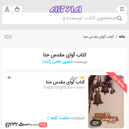
دسته‌بندی
ورود 
سبد خرید
جستجوی کتاب، نویسنده و...
خانه
/
کتاب آوای مقدس حنا
کتاب آوای مقدس حنا
نویسنده:
حسین خامی زاده
پیشنهاد ویژه
3.9
از
1
رأی
کتاب آوای مقدس حنا
Avaye moghadas-e hana
انتشارات:
حکمت کلمه
2
232،500
٪25
310،000