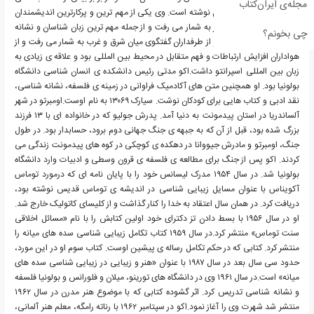
مجله‌ی ایران‌کتاب
و صدها مقاله، تنها ۵ رمان نوشته است. وی یکی از مهم ترین و پرکارترین اندیشمندان
و روشنفکران دنیای معاصر به شمار می رفت و از جمله مهم ترین زبان شناسان و نشانه
چی بخونم؟
شناسان ساختارگرا بود. اکو از طرفداران گفتگوی میان شرق و غرب به شمار می رفت و از
هواداران افزایش ارتباطات و فهم متقابل در محیط بین المللی بود و علاقه ی زیادی به
زبان بین المللی اسپرانتو داشت.اکو مدتی رئیس دانشکده ی انسان شناسی دانشگاه
بولونیا بود. او همچنین متن های آکادمیک فراوانی در زمینه ی فلسفه، نشانه شناسی،
نقد ادبی و کتاب هایی برای کودکان نوشت. سیارک ۱۳۰۶۹ به نام اوست.اومبرتو در شهر
آلساندریا در استان پیدمونت به دنیا آمد. پدرش جولیو که در خانواده ای با ۱۳ فرزند
بزرگ شده بود، قبل از آن که به جبهه ی جنگ جهانی دوم برود، حسابدار بود. در طول
جنگ، اومبرتو و مادرش جیووانا در دهکده ی کوچکی در کوه های پیدمونت زندگی می
کردند. اکو پس از جنگ برای مطالعه ی فلسفه ی قرون وسطی و ادبیات وارد دانشگاه
بولونیا شد. در سال ۱۹۵۴ مدرک لیسانس خود را با پایان نامه ای که درمورد توماس
آکویناس با عنوان مسایل زیبایی شناسی در اندیشه ی توماس قدیس نوشته بود،
دریافت کرد. در همان سال اعتقاد به خدا را کنار گذاشت و از کلیسای کاتولیک خارج شد.
او در سال ۱۹۵۶ با بسط دادن تز دکترای خود اولین کتابش را با نام «مسائل اخلاقی
سنت توماس» منتشر کرد.در سال ۱۹۵۹ کتاب تکامل زیبایی شناسی سده های میانه را
منتشر کرد. کتابی که در حکم تکامل رساله ی پیشین اوست. کتاب سوم او در این مورد،
حدود سی سال بعد در سال ۱۹۸۷ با عنوان «هنر و زیبایی در زیبایی شناسی سده های
میانه» است.در سال ۱۹۶۱ وی در دانشگاه های تورینو، میلان و فلورانس و بولونیا فلسفه
و نشانه شناسی تدریس کرد. اثر گشوده کتابی که با موضوع هنر مدرن در سال ۱۹۶۲
منتشر شد شهرت وی را آغاز نمود.اکو در سپتامبر ۱۹۶۲ با رناته رامگه، معلم هنر آلمانی،