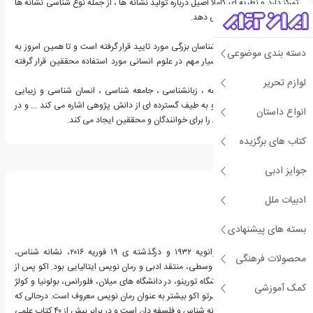
تمرکز دارد و نظریه ای کاملا اصیل درباره تولید نشانه ها ، از جمله نوع شناسی نشانه ها
و شیوه های تولید ارائه می دهد.
این جستار از سوی زبان شناسان بزرگی مورد تایید قرار گرفته است و تا همین امروز به
دسته بندی موضوعی
عنوان مرجعی جدید و بسیار مهم در علوم انسانی مورد استفاده محققین قرار گرفته
است.
لوازم تحریر
اکو در این کتاب از فلسفه ، زبانشناسی ، جامعه شناسی ، انسان شناسی و زیبایی
شناسی استفاده می کند و به طیف گسترده ای از دانش پژوهی اشاره می کند ... و در
انواع داستان
آخر سوالات جالب بسیاری را برای خوانندگان و محققین ایجاد می کند.
کتاب های برگزیده
درباره اومبرتو اکو
جوایز ادبی
ادبیات ملل
بسته های پیشنهادی
اومبرتو اکو، زاده ی ۵ ژانویه ۱۹۳۲ و درگذشته ی ۱۹ فوریه ۲۰۱۶، نشانه شناس،
محصولات فرهنگی
فیلسوف، متخصص قرون وسطی، منتقد ادبی و رمان نویس ایتالیایی بود. اکو پس از
گرفتن مدرک دکترا در دانشگاه تورینو، در دانشگاه های میلان، فلورانس، بولونیا و کولژ
کمک آموزشی
دو فرانس تدریس کرد.اومبرتو اکو بیشتر به عنوان رمان نویس معروف است. درحالی که
او در وهله ی اول یک نشانه شناس و فلسفه دان است و در برابر بیش از ۴۰ کتاب علمی