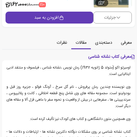
2
162،000
٪10
180،000
جزئیات
افزودن به سبد
معرفی
دسته‌بندی
مقالات
نظرات
معرفی کتاب نشانه شناسی
اومبرتو اکو (متولد 5 ژانویه 1932) رمان نویس ،نشانه شناس ، فیلسوف و منتقد ادبی
ایتالیایی است.
وی نویسنده چندین رمان پرفروش ، نام گل سرخ ، آونگ فوکو ، جزیره روز قبل و
بودولینو است. مجموعه مقاله های وی شامل پنج قطعه اخلاقی ، کانت و پلاتیپوس ،
سرندیپیتی ها ، سفرهایی در بیش از واقعیت و نحوه سفر با ماهی قزل آلا و مقاله های
دیگر است.
وی همچنین متون دانشگاهی و کتاب های کودک نیز تألیف کرده است.
کتاب نشانه شناسی بر روی مشکلات دوگانه دکترین نشانه ها - ارتباطات و دلالت ها -