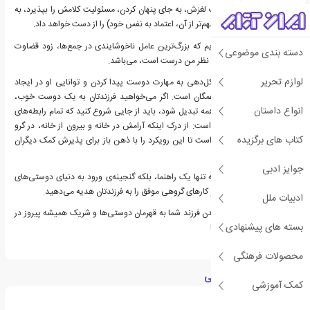
چگونه می‌تواند در لحظات لغزش، به جای پنهان کردن، مسئولیت کلامش را بپذیرد، به
سادگی اعتماد دیگران (و مهم‌تر از آن، اعتماد به نفس خود) را از دست خواهد داد.
ما باید به فرزندان بیاموزیم که بزرگ‌ترین عامل ناخوشایندی در جمع‌ها، زود قضاوت
دسته بندی موضوعی
کردن و اصرار بر اینکه حتما نظر من درست است، می‌باشد.
لوازم تحریر
این کتاب، سنگ بنای شکل‌دهی به مهارت دوست پیدا کردن و توانایی او در ایجاد
محیطی امن و پذیرای همگان است. اگر می‌خواهید فرزندتان به یک دوست خوب،
انواع داستان
شریک کارآمد و پذیرنده همه تبدیل شود، باید از جایی شروع کنید که تمام رابطه‌های
خوب بر پایه آن بنا شده است: از درک اینکه آرامش در خانه و بیرون از خانه، در گرو
کتاب های برگزیده
همکاری است و او آماده است تا این رویکرد را با ذهن باز برای پذیرش کمک دیگران
بپذیرد.
جوایز ادبی
با خرید این کتاب، شما نه تنها یک راهنما، بلکه گنجینه‌ی ورود به دنیای دوستی‌های
ماندگار و ساختن بازی‌ها و کارهای گروهی موفق را به فرزندتان هدیه می‌دهید.
ادبیات ملل
این، آغاز واقعی تبدیل شدن فرزند شما به قهرمان دوستی‌ها و شریک همیشه پیروز در
بسته های پیشنهادی
بازی‌ها و یادگیری‌ها است!
محصولات فرهنگی
درباره منیر کلانتر قریشی
کمک آموزشی