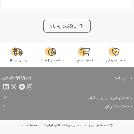
بازگشت به بالا
سلامت فیزیکی
تحویل سریع
پرداخت در 4 قسط
ارسال بین‌الملل
تماس با ما
021-62999935
راهنمای خرید از ایران کتاب
ثبت سفارش
شیوه پرداخت
خدمات مشتریان
تخفیف‌های خرید
شرایط ارسال سفارش
درباره ما
شرایط استفاده
حریم خصوصی
پیگیری سفارش
بازگرداندن سفارش
پرسش‌های متداول
© تمام حقوق این وب‌سایت برای فروشگاه آنلاین ایران کتاب محفوظ است.