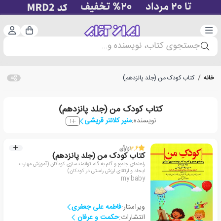
دسته‌بندی
ورود 
سبد خرید
جستجوی کتاب، نویسنده و...
خانه
/
کتاب کودک من (جلد پانزدهم)
کتاب کودک من (جلد پانزدهم)
نویسنده:
منیر کلانتر قریشی
1
3.6
از
1
رأی
کتاب کودک من (جلد پانزدهم)
راهنمای جامع و گام به گام توانمندسازی کودکان (آموزش مهارت
ایجاد و ارتقای ارزش راستی در کودکان)
my baby
ویراستار:
فاطمه علی جعفری
انتشارات:
حکمت و عرفان