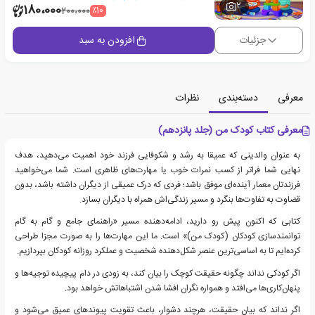
2
180،000
٪10
200،000
جزئیات
افزودن به سبد
معرفی
دسته‌بندی
نظرات
معرفی کتاب کودک من (جلد پانزدهم)
به عنوان والدینی که عمیقا به رشد و شکوفایی فرزند خود اهمیت می‌دهید، هدف
نهایی شما فراتر از کسب نمرات خوب یا مهارت‌های ظاهری است. شما می‌خواهید
فرزندتان معمار آینده‌ای موفق باشد؛ فردی که درک عمیقی از دیگران داشته باشد، بدون
قضاوت به تفاوت‌ها بنگرد و مسیر زندگی‌اش همراه با دیگران بسازد.
کتابی که اکنون پیش رو دارید، ادامه‌دهنده مسیر «راهنمای جامع و گام به گام
توانمندسازی کودکان (کودک من)» است. ما این مهارت‌ها را به صورت مجزا طراحی
کرده‌ایم تا به اساسی‌ترین عنصر شکل‌دهنده شخصیت و عملکرد روزانه کودکان بپردازیم.
اگر کودکی نداند چگونه حقیقت کوچک را بیان کند، به زودی در دام پیچیده توجیه‌ها و
پنهان‌کاری‌ها می‌افتد و همواره نگران افشا شدن اشتباهاتش خواهد بود.
اگر نداند که بیان حقیقت، هرچند دشوار، باعث تقویت پیوندهای عمیق می‌شود و